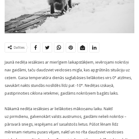
Dalīties
Jaunā nedēļa iesāksies ar mierīgiem laikapstākļiem, ievērojami nokrišņi
nav gaidāmi, taču daudzviet veidosies migla, kas apgrūtinās situāciju uz
ceļiem. Gaisa temperatūra dienās saglabāsies lielākoties virs 0° atzīmes,
savukārt nakts stundās noslīdēs līdz pat -10°. Nedēļas izskaņā,
pastiprinoties ciklona ietekmei, gaidāms nokrišņiem bagāts laiks.
Nākamā nedēļa iesāksies ar lielākoties mākoņainu laiku. Naktī
uz pirmdienu, galvenokārt valsts austrumos, gaidāmi nelieli nokrišņi –
pārsvarā sniegs, iespējams arī sasalstošs lietus. Pūšot lēnam līdz
mērenam rietumu puses vējam, naktī un no rīta daudzviet veidosies