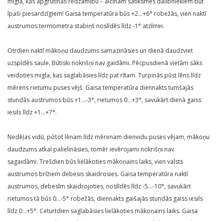
migla, kas apgrūtinās redzamību – aicinām satiksmes dalībniekiem būt
īpaši piesardzīgiem! Gaisa temperatūra būs +2…+6° robežās, vien naktī
austrumos termometra stabiņš noslīdēs līdz -1° atzīmei.
Otrdien naktī mākoņu daudzums samazināsies un dienā daudzviet
uzspīdēs saule. Būtiski nokrišņi nav gaidāmi. Pēcpusdienā vietām sāks
veidoties migla, kas saglabāsies līdz pat rītam. Turpinās pūst lēns līdz
mērens rietumu puses vējš. Gaisa temperatūra diennakts tumšajās
stundās austrumos būs +1…-3°, rietumos 0…+3°, savukārt dienā gaiss
iesils līdz +1…+7°.
Nedēļas vidū, pūšot lēnam līdz mērenam dienvidu puses vējam, mākoņu
daudzums atkal palielināsies, tomēr ievērojami nokrišņi nav
sagaidāmi. Trešdien būs lielākoties mākoņains laiks, vien valsts
austrumos brīžiem debesis skaidrosies. Gaisa temperatūra naktī
austrumos, debesīm skaidrojoties, noslīdēs līdz -5…-10°, savukārt
rietumos tā būs 0…-5° robežās, diennakts gaišajās stundās gaiss iesils
līdz 0…+5°. Ceturtdien saglabāsies lielākoties mākoņains laiks. Gaisa