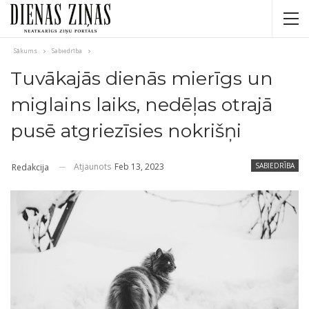
Sākums
Sabiedrība
Tuvākajās dienās mierīgs un
miglains laiks, nedēļas otrajā
pusē atgriezīsies nokrišņi
Atjaunots
Feb 13, 2023
SABIEDRĪBA
Redakcija