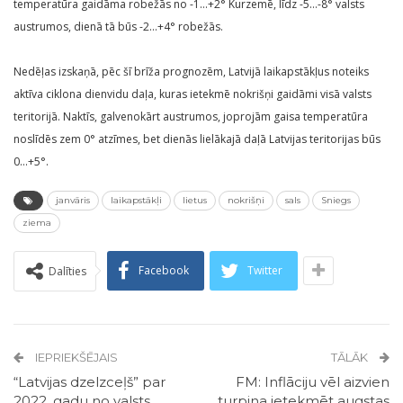
temperatūra gaidāma robežās no -1…+2° Kurzemē, līdz -5…-8° valsts
austrumos, dienā tā būs -2…+4° robežās.
Nedēļas izskaņā, pēc šī brīža prognozēm, Latvijā laikapstākļus noteiks
aktīva ciklona dienvidu daļa, kuras ietekmē nokrišņi gaidāmi visā valsts
teritorijā. Naktīs, galvenokārt austrumos, joprojām gaisa temperatūra
noslīdēs zem 0° atzīmes, bet dienās lielākajā daļā Latvijas teritorijas būs
0…+5°.
janvāris
laikapstākļi
lietus
nokrišņi
sals
Sniegs
ziema
Facebook
Twitter
Dalīties
IEPRIEKŠĒJAIS
TĀLĀK
“Latvijas dzelzceļš” par
FM: Inflāciju vēl aizvien
2022. gadu no valsts
turpina ietekmēt augstas