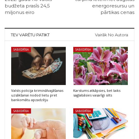
budžeta prasīs 24,5
energoresursu un
miljonus eiro
pārtikas cenas
TEV VARĒTU PATIKT
Vairāk No Autora
SABIEDRĪBA
SABIEDRĪBA
Valsts policija kriminālvajāšanas
Karstums atkāpsies, bet laiks
uzsākšanai nodod lietu pret
saglabāsies vasarīgi silts
bankomātu apzadzēju
SABIEDRĪBA
SABIEDRĪBA