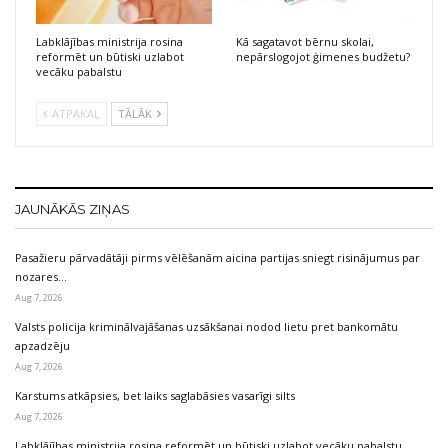
Labklājības ministrija rosina
Kā sagatavot bērnu skolai,
reformēt un būtiski uzlabot
nepārslogojot ģimenes budžetu?
vecāku pabalstu
ATPAKAĻ
TĀLĀK
JAUNĀKĀS ZIŅAS
Pasažieru pārvadātāji pirms vēlēšanām aicina partijas sniegt risinājumus par
nozares…
Aug 7, 2026
Valsts policija kriminālvajāšanas uzsākšanai nodod lietu pret bankomātu
apzadzēju
Aug 7, 2026
Karstums atkāpsies, bet laiks saglabāsies vasarīgi silts
Aug 7, 2026
Labklājības ministrija rosina reformēt un būtiski uzlabot vecāku pabalstu