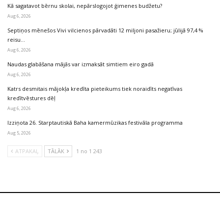
Kā sagatavot bērnu skolai, nepārslogojot ģimenes budžetu?
Aug 6, 2026
Septiņos mēnešos Vivi vilcienos pārvadāti 12 miljoni pasažieru; jūlijā 97,4 %
reisu…
Aug 6, 2026
Naudas glabāšana mājās var izmaksāt simtiem eiro gadā
Aug 6, 2026
Katrs desmitais mājokļa kredīta pieteikums tiek noraidīts negatīvas
kredītvēstures dēļ
Aug 6, 2026
Izziņota 26. Starptautiskā Baha kamermūzikas festivāla programma
Aug 5, 2026
ATPAKAĻ
TĀLĀK
1 no 1 243