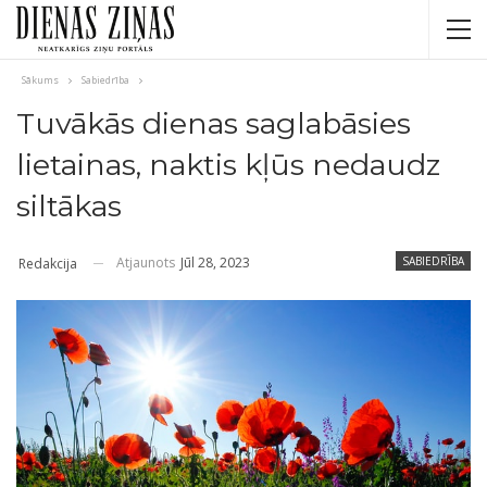
Sākums
Sabiedrība
Tuvākās dienas saglabāsies
lietainas, naktis kļūs nedaudz
siltākas
Atjaunots
Jūl 28, 2023
SABIEDRĪBA
Redakcija