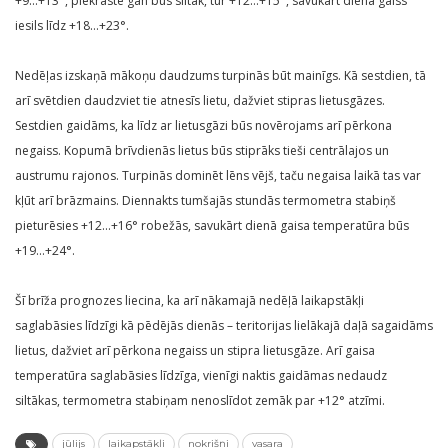
+9…+13°, piekrastē gan būs siltāk, tur +12…+15°, savukārt dienā gaiss
iesils līdz +18…+23°.
Nedēļas izskaņā mākoņu daudzums turpinās būt mainīgs. Kā sestdien, tā
arī svētdien daudzviet tie atnesīs lietu, dažviet stipras lietusgāzes.
Sestdien gaidāms, ka līdz ar lietusgāzi būs novērojams arī pērkona
negaiss. Kopumā brīvdienās lietus būs stiprāks tieši centrālajos un
austrumu rajonos. Turpinās dominēt lēns vējš, taču negaisa laikā tas var
kļūt arī brāzmains. Diennakts tumšajās stundās termometra stabiņš
pieturēsies +12…+16° robežās, savukārt dienā gaisa temperatūra būs
+19…+24°.
Šī brīža prognozes liecina, ka arī nākamajā nedēļā laikapstākļi
saglabāsies līdzīgi kā pēdējās dienās – teritorijas lielākajā daļā sagaidāms
lietus, dažviet arī pērkona negaiss un stipra lietusgāze. Arī gaisa
temperatūra saglabāsies līdzīga, vienīgi naktis gaidāmas nedaudz
siltākas, termometra stabiņam nenoslīdot zemāk par +12° atzīmi.
jūlijs
laikapstākļi
nokrišņi
vasara