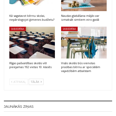
Kā sagatavot bērnu skolai,
Naudas glabāšana mājās var
nepārslogojot ģimenes budžetu?
izmaksāt simtiem eiro gadā
SABIEDRĪBA
SABIEDRĪBA
Rīgas pašvaldības skolās vēl
Visās skolās būs vienotas
pieejamas 192 vietas 10. klasēs
prasības bērnu ar speciālām
vajadzībām atbalstam
ATPAKAĻ
TĀLĀK
JAUNĀKĀS ZIŅAS