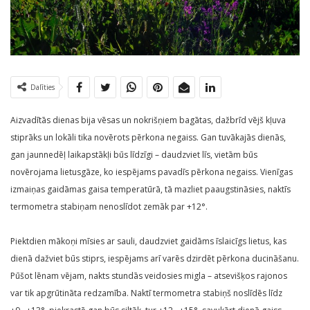
Dalīties
Aizvadītās dienas bija vēsas un nokrišņiem bagātas, dažbrīd vējš kļuva
stiprāks un lokāli tika novērots pērkona negaiss. Gan tuvākajās dienās,
gan jaunnedēļ laikapstākļi būs līdzīgi – daudzviet līs, vietām būs
novērojama lietusgāze, ko iespējams pavadīs pērkona negaiss. Vienīgas
izmaiņas gaidāmas gaisa temperatūrā, tā mazliet paaugstināsies, naktīs
termometra stabiņam nenoslīdot zemāk par +12°.
Piektdien mākoņi mīsies ar sauli, daudzviet gaidāms īslaicīgs lietus, kas
dienā dažviet būs stiprs, iespējams arī varēs dzirdēt pērkona ducināšanu.
Pūšot lēnam vējam, nakts stundās veidosies migla – atsevišķos rajonos
var tik apgrūtināta redzamība. Naktī termometra stabiņš noslīdēs līdz