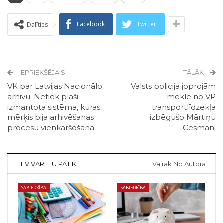
Facebook
Twitter
Dalīties
IEPRIEKŠĒJAIS
TĀLĀK
VK par Latvijas Nacionālo
Valsts policija joprojām
arhivu: Netiek plaši
meklē no VP
izmantota sistēma, kuras
transportlīdzekļa
mērķis bija arhivēšanas
izbēgušo Mārtiņu
procesu vienkāršošana
Cesmani
TEV VARĒTU PATIKT
Vairāk No Autora
SABIEDRĪBA
SABIEDRĪBA