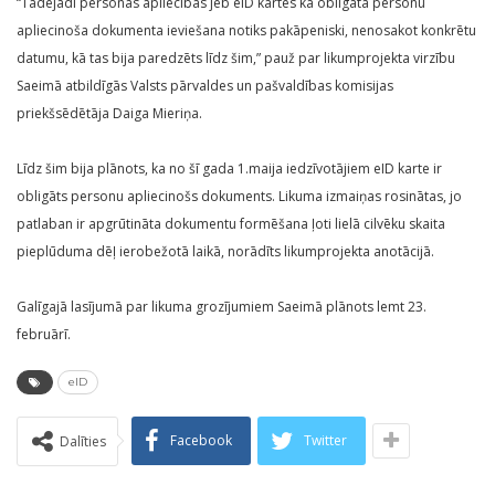
“Tādējādi personas apliecības jeb eID kartes kā obligāta personu
apliecinoša dokumenta ieviešana notiks pakāpeniski, nenosakot konkrētu
datumu, kā tas bija paredzēts līdz šim,” pauž par likumprojekta virzību
Saeimā atbildīgās Valsts pārvaldes un pašvaldības komisijas
priekšsēdētāja Daiga Mieriņa.
Līdz šim bija plānots, ka no šī gada 1.maija iedzīvotājiem eID karte ir
obligāts personu apliecinošs dokuments. Likuma izmaiņas rosinātas, jo
patlaban ir apgrūtināta dokumentu formēšana ļoti lielā cilvēku skaita
pieplūduma dēļ ierobežotā laikā, norādīts likumprojekta anotācijā.
Galīgajā lasījumā par likuma grozījumiem Saeimā plānots lemt 23.
februārī.
eID
Facebook
Twitter
Dalīties