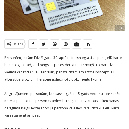
F64
Dalīties
Personām, kurām līdz šī gada 30. aprīlim ir izsniegta tikai pase, eID karte
būs obligāta tad, kad beigsies pases derīguma termiņš. To paredz
Saeimā ceturtdien, 16. februārī, par steidzamiem atzītie konceptuāli
atbalstītie grozījumi Personu apliecinošu dokumentu likumā.
Ar grozījumiem personām, kas sasniegušas 15 gadu vecumu, paredzēts
noteikt pienākumu personas apliecību saņemt līdz ar pases lietošanas
derīguma beigu iestāšanos. Ja persona vēlēsies, tad līdztekus eID kartei
varēs saņemt arī pasi.