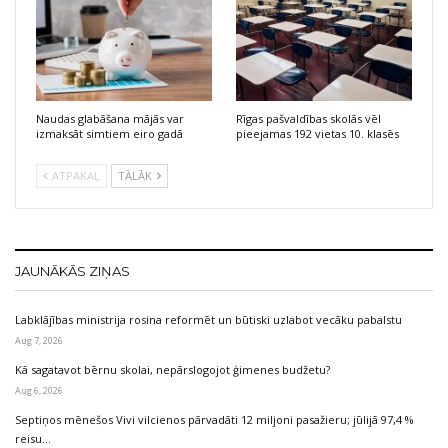
Naudas glabāšana mājās var
Rīgas pašvaldības skolās vēl
izmaksāt simtiem eiro gadā
pieejamas 192 vietas 10. klasēs
ATPAKAĻ
TĀLĀK
JAUNĀKĀS ZIŅAS
Labklājības ministrija rosina reformēt un būtiski uzlabot vecāku pabalstu
Aug 7, 2026
Kā sagatavot bērnu skolai, nepārslogojot ģimenes budžetu?
Aug 6, 2026
Septiņos mēnešos Vivi vilcienos pārvadāti 12 miljoni pasažieru; jūlijā 97,4 %
reisu…