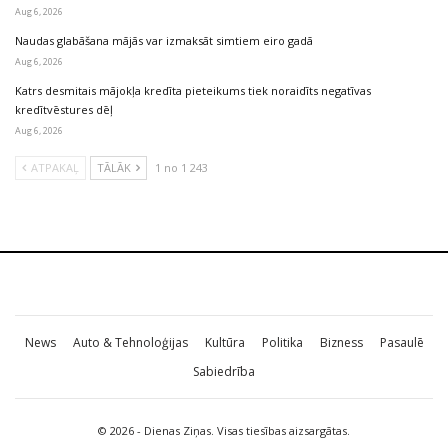
Aug 6, 2026
Naudas glabāšana mājās var izmaksāt simtiem eiro gadā
Aug 6, 2026
Katrs desmitais mājokļa kredīta pieteikums tiek noraidīts negatīvas
kredītvēstures dēļ
Aug 6, 2026
ATPAKAĻ
TĀLĀK
1 no 1 243
News
Auto & Tehnoloģijas
Kultūra
Politika
Bizness
Pasaulē
Sabiedrība
© 2026 - Dienas Ziņas. Visas tiesības aizsargātas.