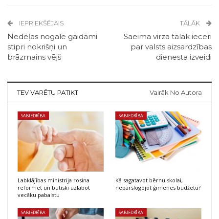
IEPRIEKŠĒJAIS
TĀLĀK
Nedēļas nogalē gaidāmi
Saeima virza tālāk ieceri
stipri nokrišņi un
par valsts aizsardzības
brāzmains vējš
dienesta izveidi
TEV VARĒTU PATIKT
Vairāk No Autora
SABIEDRĪBA
SABIEDRĪBA
Labklājības ministrija rosina
Kā sagatavot bērnu skolai,
reformēt un būtiski uzlabot
nepārslogojot ģimenes budžetu?
vecāku pabalstu
SABIEDRĪBA
SABIEDRĪBA