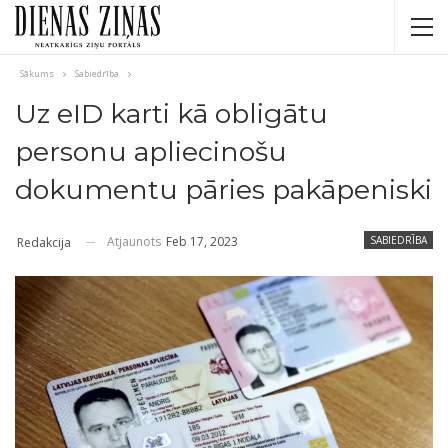
Sākums
Sabiedrība
Uz eID karti kā obligātu
personu apliecinošu
dokumentu pāries pakāpeniski
Atjaunots
Feb 17, 2023
SABIEDRĪBA
Redakcija