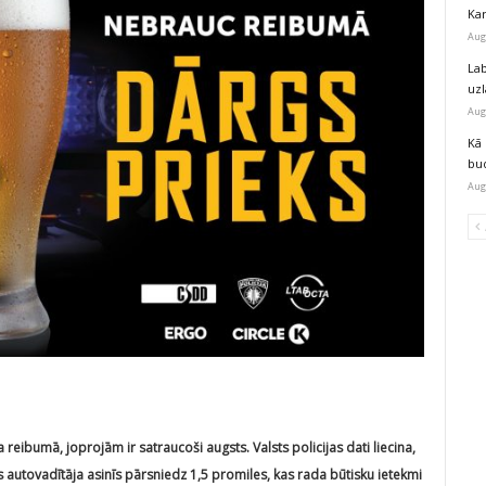
Kar
Aug
Lab
uz
Aug
Kā 
bu
Aug
 reibumā, joprojām ir satraucoši augsts. Valsts policijas dati liecina,
utovadītāja asinīs pārsniedz 1,5 promiles, kas rada būtisku ietekmi