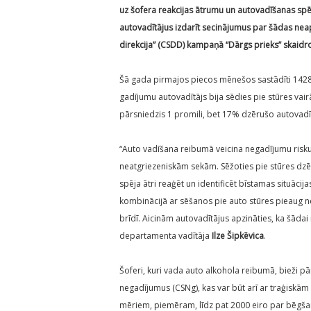
uz šofera reakcijas ātrumu un autovadīšanas spēj
autovadītājus izdarīt secinājumus par šādas ne
direkcija” (CSDD) kampaņā “Dārgs prieks” skaidro
Šā gada pirmajos piecos mēnešos sastādīti 1428
gadījumu autovadītājs bija sēdies pie stūres vai
pārsniedzis 1 promili, bet 17% dzērušo autovadīt
“Auto vadīšana reibumā veicina negadījumu risku
neatgriezeniskām sekām. Sēžoties pie stūres dzēr
spēja ātri reaģēt un identificēt bīstamas situāci
kombinācijā ar sēšanos pie auto stūres pieaug n
brīdī. Aicinām autovadītājus apzināties, ka šādai
departamenta vadītāja
Ilze Šipkēvica
.
Šoferi, kuri vada auto alkohola reibumā, bieži pā
negadījumus (CSNg), kas var būt arī ar traģiskā
mēriem, piemēram, līdz pat 2000 eiro par bēgša