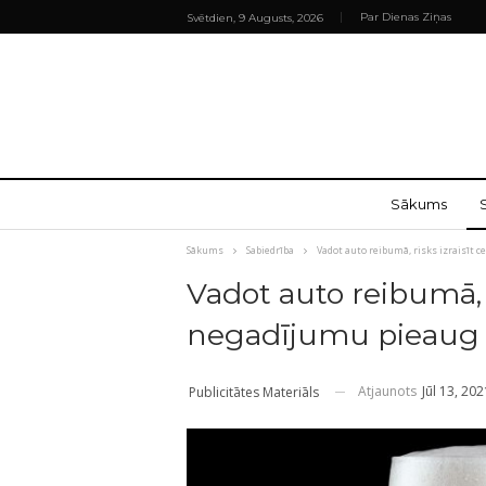
Par Dienas Ziņas
Svētdien, 9 Augusts, 2026
Sākums
Sākums
Sabiedrība
Vadot auto reibumā, risks izraisīt 
Vadot auto reibumā, r
negadījumu pieaug 1
Atjaunots
Jūl 13, 202
Publicitātes Materiāls