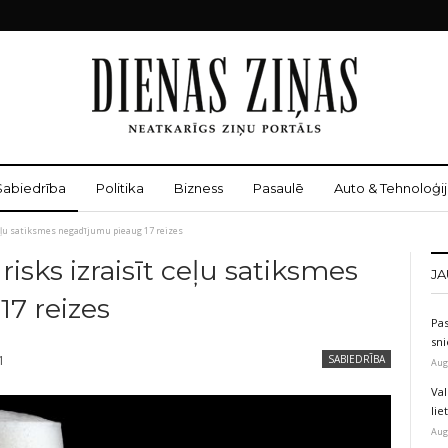
Sabiedrība
Politika
Bizness
Pasaulē
Auto & Tehnoloģij
ceļu satiksmes negadījumu pieaug 17 reizes
isks izraisīt ceļu satiksmes
JA
7 reizes
Pas
sni
1
SABIEDRĪBA
Aug
Val
li
Aug