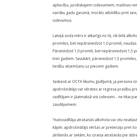
apliecību, juridiskajiem izdevumiem, mašīnas re
vairāku gadu garumā, morālo atbildību pret sevi
izdevumus.
Latvijā soda mērs ir atkarīgs no tā, cik lielā alk
promiles, bet nepārsniedzot 1,0 promili, naudas 
Pārsniedzot 1,0 promili, bet nepārsniedzot 1,5 
trim gadiem. Savukārt, pārsniedzot 1,5 promiles
tiesību atņemšanu uz pieciem gadiem.
Saskaņā ar OCTA likumu gadījumā, ja persona izra
apdrošinātājs var vērsties ar regresa prasību pre
vadītājam ir jāatmaksā visi izdevumi ‒ ne tikai p
zaudējumiem.
“Autovadītāja atrašanās alkohola vai citu neatļau
kāpēc apdrošinātājs vēršas ar pretenziju pret šo
jārēķinās ar sekām, ko izraisa atrašanās pie stūr