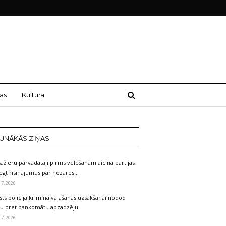
as
Kultūra
UNĀKĀS ZIŅAS
ažieru pārvadātāji pirms vēlēšanām aicina partijas
egt risinājumus par nozares…
 7, 2026
sts policija kriminālvajāšanas uzsākšanai nodod
etu pret bankomātu apzadzēju
 7, 2026