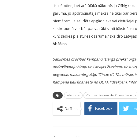
tikai šodien, bet arī tālākā nākotnē. Ja CSNg rezu
garumā, jo apdrošinātājs maksā ne tikai par pers
piemēram, ja zaudēts apgādnieks vai cietušajai p
kas kopumā var būt pat vairāki simti tūkstoši ei
kurš sēdies pie stūres dzērumā,” skaidro Latvija
Abāšins
.
Satiksmes drošības kampaņu “Dārgs prieks” organi
apdrošinātāju biroju un Latvijas Zvērinātu tiesu 
degvielas mazumtirgotāju “Circle K”. Tās mērķis i
Kampaņa tiek finansēta no OCTA līdzekļiem. Info
alkohols
Ceļu satiksmes drošības direkcija
Facebook
Tw
Dalīties