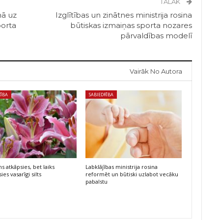
TĀLĀK
nā uz
Izglītības un zinātnes ministrija rosina
porta
būtiskas izmaiņas sporta nozares
pārvaldības modelī
Vairāk No Autora
RĪBA
SABIEDRĪBA
s atkāpsies, bet laiks
Labklājības ministrija rosina
ies vasarīgi silts
reformēt un būtiski uzlabot vecāku
pabalstu