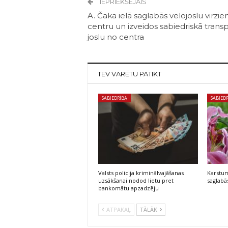
IEPRIEKŠĒJAIS
A. Čaka ielā saglabās velojoslu virzie
centru un izveidos sabiedriskā trans
joslu no centra
TEV VARĒTU PATIKT
SABIEDRĪBA
SABIED
Valsts policija kriminālvajāšanas
Karstum
uzsākšanai nodod lietu pret
saglabās
bankomātu apzadzēju
ATPAKAĻ
TĀLĀK