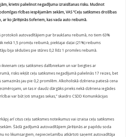
ām, krietni palielinot negadījuma izraisīšanas risku. Mudinot
apdomīgas rīcības iespējamām sekām, VAS “Ceļu satiksmes drošības
, ar ko jārēķinās šoferiem, kas vada auto reibumā.
 protokoli autovadītājiem par braukšanu reibumā, no tiem 63%
rāk nekā 1,5 promiļu reibumā, piektajai daļai (21%) reibums
āju bija sēdušies pie stūres 0,2 līdz 1 promiles reibumā.
 ikvienam ceļu satiksmes dalībniekam un var beigties ar
umā, risks iekļūt ceļu satiksmes negadījumā palielinās 17 reizes, bet
jas samazinās jau pie 0,2 promilēm. Alkoholiskā dzēriena patiesā cena
eizmērojami, un tas ir daudz dārgāks prieks nekā dzēriena iegādes
 rīcībai var būt ļoti smagas sekas,” skaidro CSDD Komunikācijas
rkāpj arī citus ceļu satiksmes noteikumus vai izraisa ceļu satiksmes
m sekām. Šādā gadījumā autovadītājiem jārēķinās ar papildu soda
nu no likumsargiem, nepieciešamību atkārtoti saņemt autovadītāja