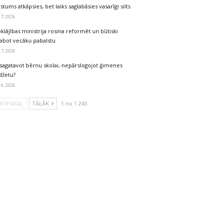
stums atkāpsies, bet laiks saglabāsies vasarīgi silts
 7, 2026
klājības ministrija rosina reformēt un būtiski
labot vecāku pabalstu
 7, 2026
sagatavot bērnu skolai, nepārslogojot ģimenes
džetu?
 6, 2026
ATPAKAĻ
TĀLĀK
1 no 1 243