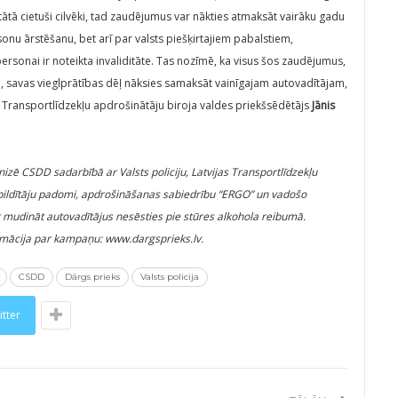
ltātā cietuši cilvēki, tad zaudējumus var nākties atmaksāt vairāku gadu
onu ārstēšanu, bet arī par valsts piešķirtajiem pabalstiem,
ersonai ir noteikta invaliditāte. Tas nozīmē, ka visus šos zaudējumus,
ro, savas vieglprātības dēļ nāksies samaksāt vainīgajam autovadītājam,
s Transportlīdzekļu apdrošinātāju biroja valdes priekšsēdētājs
Jānis
zē CSDD sadarbībā ar Valsts policiju, Latvijas Transportlīdzekļu
izpildītāju padomi, apdrošināšanas sabiedrību “ERGO” un vadošo
r mudināt autovadītājus nesēsties pie stūres alkohola reibumā.
rmācija par kampaņu: www.dargsprieks.lv.
CSDD
Dārgs prieks
Valsts policija
itter