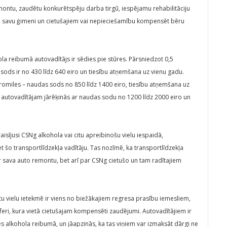
montu, zaudētu konkurētspēju darba tirgū, iespējamu rehabilitāciju
, savu ģimeni un cietušajiem vai nepieciešamību kompensēt bēru
ohola reibumā autovadītājs ir sēdies pie stūres. Pārsniedzot 0,5
sods ir no 430 līdz 640 eiro un tiesību atņemšana uz vienu gadu.
promiles – naudas sods no 850 līdz 1400 eiro, tiesību atņemšana uz
, autovadītājam jārēķinās ar naudas sodu no 1200 līdz 2000 eiro un
isījusi CSNg alkohola vai citu apreibinošu vielu iespaidā,
t šo transportlīdzekļa vadītāju. Tas nozīmē, ka transportlīdzekļa
ar sava auto remontu, bet arī par CSNg cietušo un tam radītajiem
tu vielu ietekmē ir viens no biežākajiem regresa prasību iemesliem,
feri, kura vietā cietušajam kompensēti zaudējumi. Autovadītājiem ir
es alkohola reibumā, un jāapzinās, ka tas viņiem var izmaksāt dārgi ne