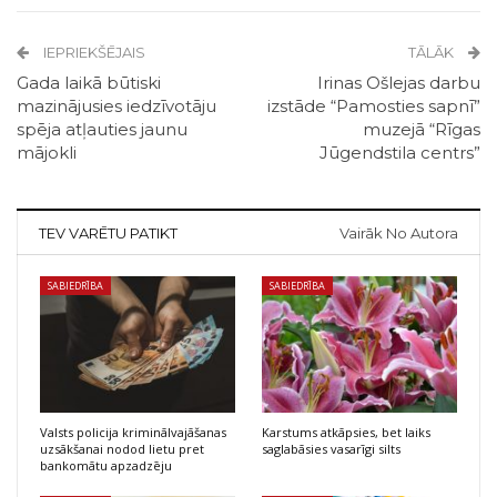
IEPRIEKŠĒJAIS
TĀLĀK
Gada laikā būtiski
Irinas Ošlejas darbu
mazinājusies iedzīvotāju
izstāde “Pamosties sapnī”
spēja atļauties jaunu
muzejā “Rīgas
mājokli
Jūgendstila centrs”
TEV VARĒTU PATIKT
Vairāk No Autora
SABIEDRĪBA
SABIEDRĪBA
Valsts policija kriminālvajāšanas
Karstums atkāpsies, bet laiks
uzsākšanai nodod lietu pret
saglabāsies vasarīgi silts
bankomātu apzadzēju