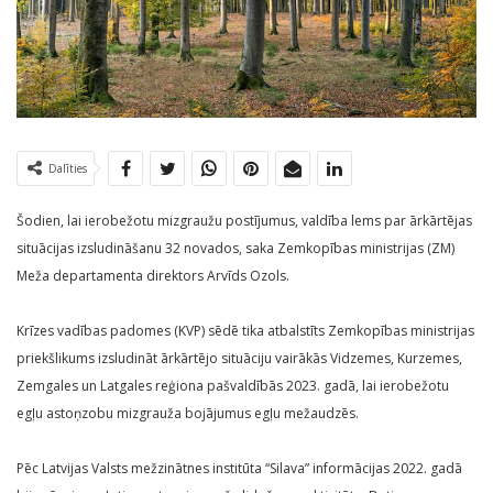
Dalīties
Šodien, lai ierobežotu mizgraužu postījumus, valdība lems par ārkārtējas
situācijas izsludināšanu 32 novados, saka Zemkopības ministrijas (ZM)
Meža departamenta direktors Arvīds Ozols.
Krīzes vadības padomes (KVP) sēdē tika atbalstīts Zemkopības ministrijas
priekšlikums izsludināt ārkārtējo situāciju vairākās Vidzemes, Kurzemes,
Zemgales un Latgales reģiona pašvaldībās 2023. gadā, lai ierobežotu
egļu astoņzobu mizgrauža bojājumus egļu mežaudzēs.
Pēc Latvijas Valsts mežzinātnes institūta “Silava” informācijas 2022. gadā