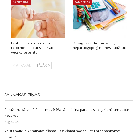
SABIEDRĪBA
SABIEDRĪBA
Labklājības ministrija rosina
Kā sagatavot bērnu skolai,
reformēt un būtiski uzlabot
nepārslogojot ģimenes budžetu?
vecāku pabalstu
ATPAKAĻ
TĀLĀK
JAUNĀKĀS ZIŅAS
Pasažieru pārvadātāji pirms vēlēšanām aicina partijas sniegt risinājumus par
nozares…
Aug 7, 2026
Valsts policija kriminālvajāšanas uzsākšanai nodod lietu pret bankomātu
apzadzēju