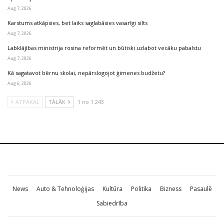
Aug 7, 2026
Karstums atkāpsies, bet laiks saglabāsies vasarīgi silts
Aug 7, 2026
Labklājības ministrija rosina reformēt un būtiski uzlabot vecāku pabalstu
Aug 7, 2026
Kā sagatavot bērnu skolai, nepārslogojot ģimenes budžetu?
Aug 6, 2026
ATPAKAĻ
TĀLĀK
1 no 1 243
News
Auto & Tehnoloģijas
Kultūra
Politika
Bizness
Pasaulē
Sabiedrība