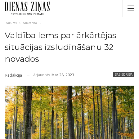
Sākums
Sabiedrība
Valdība lems par ārkārtējas
situācijas izsludināšanu 32
novados
Atjaunots
Mar 28, 2023
SABIEDRĪBA
Redakcija