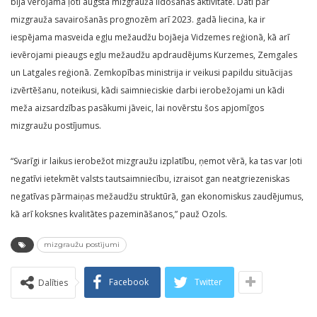
bija vērojama ļoti augsta mizgrauža lidošanas aktivitāte. Dati par
mizgrauža savairošanās prognozēm arī 2023. gadā liecina, ka ir
iespējama masveida egļu mežaudžu bojāeja Vidzemes reģionā, kā arī
ievērojami pieaugs egļu mežaudžu apdraudējums Kurzemes, Zemgales
un Latgales reģionā. Zemkopības ministrija ir veikusi papildu situācijas
izvērtēšanu, noteikusi, kādi saimnieciskie darbi ierobežojami un kādi
meža aizsardzības pasākumi jāveic, lai novērstu šos apjomīgos
mizgraužu postījumus.
“Svarīgi ir laikus ierobežot mizgraužu izplatību, ņemot vērā, ka tas var ļoti
negatīvi ietekmēt valsts tautsaimniecību, izraisot gan neatgriezeniskas
negatīvas pārmaiņas mežaudžu struktūrā, gan ekonomiskus zaudējumus,
kā arī koksnes kvalitātes pazemināšanos,” pauž Ozols.
mizgraužu postījumi
Facebook
Twitter
Dalīties