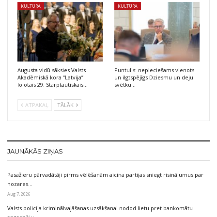
KULTŪRA
KULTŪRA
Augusta vidū sāksies Valsts
Puntulis: nepieciešams vienots
Akadēmiskā kora “Latvija”
un ilgtspējīgs Dziesmu un deju
lolotais 29. Starptautiskais…
svētku…
ATPAKAĻ
TĀLĀK
JAUNĀKĀS ZIŅAS
Pasažieru pārvadātāji pirms vēlēšanām aicina partijas sniegt risinājumus par
nozares…
Aug 7, 2026
Valsts policija kriminālvajāšanas uzsākšanai nodod lietu pret bankomātu