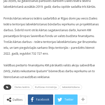
Jau ziņots, ka gatavošanās pārbūves darbiem Dailes teātra skvēra
labiekārtošanā aizsākās 2019. gadā; darbu izpilde sadalīta trīs kārtās.
Pirmās kārtas ietvaros teātris sadarbībā ar Rīgas domi jau veicis Dailes
teātra teritorijas labiekārtošanas būvdarbu iepirkumu un projektēšanas
darbus. Šobrīd norit otrās kārtas sagatavošanas darbi, kuriem KM
piesaistījusi Eiropas Savienības fondu un valsts budžeta finansējumu.
Trešās kārtas darbus – teātra teritorijas labiekārtošanu gar Bruņinieku
ielu, un tam piegulošajās sarkano līniju teritorijās – paredzēts īstenot
2022. gadā, ieguldot 732 727 eiro.
Valdības piešķirto finansējumu KM pārskaitīs valsts akciju sabiedrībai
(VAS) „Valsts nekustamie īpašumi” būvniecības darbu iepirkumu un to
īstenošanas uzraudzības veikšanai.
Dailes teātris
Kultūras ministrija
labiekārtošana
Facebook
Twitter
Dalīties