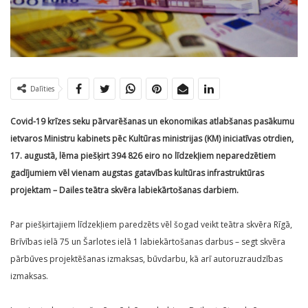
Dalīties
Covid-19 krīzes seku pārvarēšanas un ekonomikas atlabšanas pasākumu
ietvaros Ministru kabinets pēc Kultūras ministrijas (KM) iniciatīvas otrdien,
17. augustā, lēma piešķirt 394 826 eiro no līdzekļiem neparedzētiem
gadījumiem vēl vienam augstas gatavības kultūras infrastruktūras
projektam – Dailes teātra skvēra labiekārtošanas darbiem.
Par piešķirtajiem līdzekļiem paredzēts vēl šogad veikt teātra skvēra Rīgā,
Brīvības ielā 75 un Šarlotes ielā 1 labiekārtošanas darbus – segt skvēra
pārbūves projektēšanas izmaksas, būvdarbu, kā arī autoruzraudzības
izmaksas.