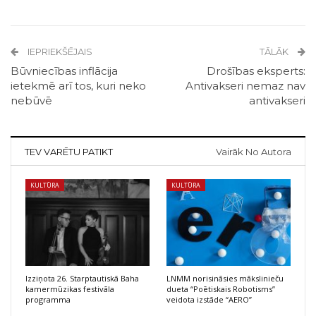
IEPRIEKŠĒJAIS
TĀLĀK
Būvniecības inflācija
Drošības eksperts:
ietekmē arī tos, kuri neko
Antivakseri nemaz nav
nebūvē
antivakseri
TEV VARĒTU PATIKT
Vairāk No Autora
KULTŪRA
KULTŪRA
Izziņota 26. Starptautiskā Baha
LNMM norisināsies mākslinieču
kamermūzikas festivāla
dueta “Poētiskais Robotisms”
programma
veidota izstāde “AERO”