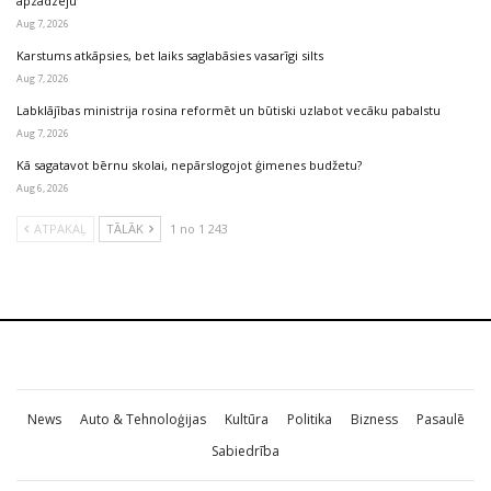
apzadzēju
Aug 7, 2026
Karstums atkāpsies, bet laiks saglabāsies vasarīgi silts
Aug 7, 2026
Labklājības ministrija rosina reformēt un būtiski uzlabot vecāku pabalstu
Aug 7, 2026
Kā sagatavot bērnu skolai, nepārslogojot ģimenes budžetu?
Aug 6, 2026
ATPAKAĻ
TĀLĀK
1 no 1 243
News
Auto & Tehnoloģijas
Kultūra
Politika
Bizness
Pasaulē
Sabiedrība