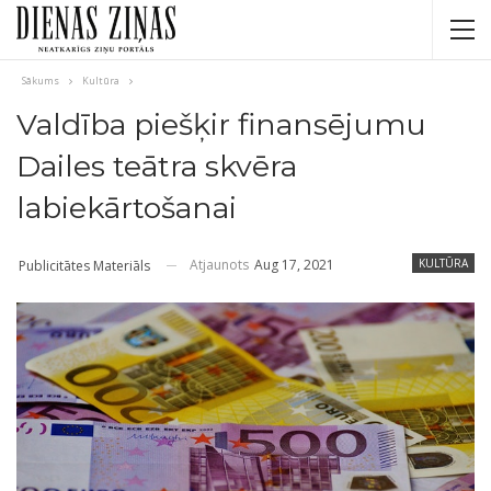
Sākums
Kultūra
Valdība piešķir finansējumu
Dailes teātra skvēra
labiekārtošanai
Atjaunots
Aug 17, 2021
KULTŪRA
Publicitātes Materiāls