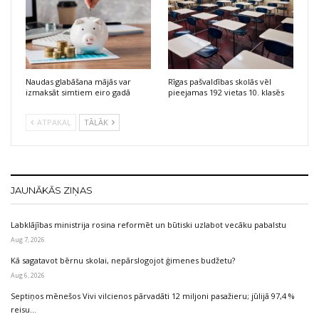
Naudas glabāšana mājās var
Rīgas pašvaldības skolās vēl
izmaksāt simtiem eiro gadā
pieejamas 192 vietas 10. klasēs
ATPAKAĻ
TĀLĀK
JAUNĀKĀS ZIŅAS
Labklājības ministrija rosina reformēt un būtiski uzlabot vecāku pabalstu
Aug 7, 2026
Kā sagatavot bērnu skolai, nepārslogojot ģimenes budžetu?
Aug 6, 2026
Septiņos mēnešos Vivi vilcienos pārvadāti 12 miljoni pasažieru; jūlijā 97,4 %
reisu…