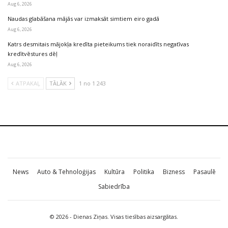
Aug 6, 2026
Naudas glabāšana mājās var izmaksāt simtiem eiro gadā
Aug 6, 2026
Katrs desmitais mājokļa kredīta pieteikums tiek noraidīts negatīvas
kredītvēstures dēļ
Aug 6, 2026
ATPAKAĻ
TĀLĀK
1 no 1 243
News
Auto & Tehnoloģijas
Kultūra
Politika
Bizness
Pasaulē
Sabiedrība
© 2026 - Dienas Ziņas. Visas tiesības aizsargātas.