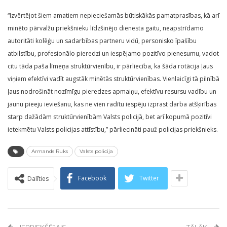
“Izvērtējot šiem amatiem nepieciešamās būtiskākās pamatprasības, kā arī
minēto pārvalžu priekšnieku līdzšinējo dienesta gaitu, neapstrīdamo
autoritāti kolēģu un sadarbības partneru vidū, personisko īpašību
atbilstību, profesionālo pieredzi un iespējamo pozitīvo pienesumu, vadot
citu tāda paša līmeņa struktūrvienību, ir pārliecība, ka šāda rotācija ļaus
viņiem efektīvi vadīt augstāk minētās struktūrvienības. Vienlaicīgi tā pilnībā
ļaus nodrošināt nozīmīgu pieredzes apmaiņu, efektīvu resursu vadību un
jaunu pieeju ieviešanu, kas ne vien radītu iespēju izprast darba atšķirības
starp dažādām struktūrvienībām Valsts policijā, bet arī kopumā pozitīvi
ietekmētu Valsts policijas attīstību,” pārliecināti pauž policijas priekšnieks.
Armands Ruks
Valsts policija
Facebook
Twitter
Dalīties