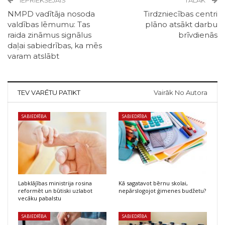
IEPRIEKŠĒJAIS
TĀLĀK
NMPD vadītāja nosoda
Tirdzniecības centri
valdības lēmumu: Tas
plāno atsākt darbu
raida zināmus signālus
brīvdienās
daļai sabiedrības, ka mēs
varam atslābt
TEV VARĒTU PATIKT
Vairāk No Autora
SABIEDRĪBA
SABIEDRĪBA
Labklājības ministrija rosina
Kā sagatavot bērnu skolai,
reformēt un būtiski uzlabot
nepārslogojot ģimenes budžetu?
vecāku pabalstu
SABIEDRĪBA
SABIEDRĪBA