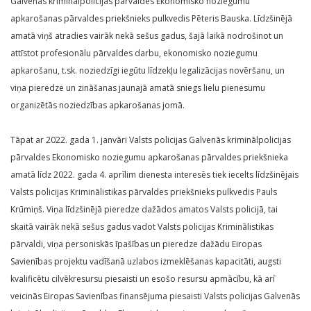
Galvenās kriminālpolicijas pārvaldes Ekonomisko noziegumu
apkarošanas pārvaldes priekšnieks pulkvedis Pēteris Bauska. Līdzšinējā
amatā viņš atradies vairāk nekā sešus gadus, šajā laikā nodrošinot un
attīstot profesionālu pārvaldes darbu, ekonomisko noziegumu
apkarošanu, t.sk. noziedzīgi iegūtu līdzekļu legalizācijas novēršanu, un
viņa pieredze un zināšanas jaunajā amatā sniegs lielu pienesumu
organizētās noziedzības apkarošanas jomā.
Tāpat ar 2022. gada 1. janvāri Valsts policijas Galvenās kriminālpolicijas
pārvaldes Ekonomisko noziegumu apkarošanas pārvaldes priekšnieka
amatā līdz 2022. gada 4. aprīlim dienesta interesēs tiek iecelts līdzšinējais
Valsts policijas Kriminālistikas pārvaldes priekšnieks pulkvedis Pauls
Krūmiņš. Viņa līdzšinējā pieredze dažādos amatos Valsts policijā, tai
skaitā vairāk nekā sešus gadus vadot Valsts policijas Kriminālistikas
pārvaldi, viņa personiskās īpašības un pieredze dažādu Eiropas
Savienības projektu vadīšanā uzlabos izmeklēšanas kapacitāti, augsti
kvalificētu cilvēkresursu piesaisti un esošo resursu apmācību, kā arī
veicinās Eiropas Savienības finansējuma piesaisti Valsts policijas Galvenās