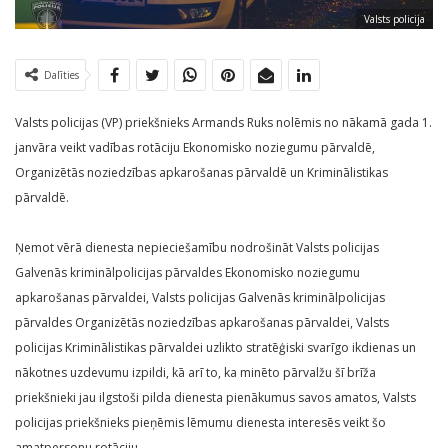
Valsts policija
Dalīties
Valsts policijas (VP) priekšnieks Armands Ruks nolēmis no nākamā gada 1.
janvāra veikt vadības rotāciju Ekonomisko noziegumu pārvaldē,
Organizētās noziedzības apkarošanas pārvaldē un Kriminālistikas
pārvaldē.
Ņemot vērā dienesta nepieciešamību nodrošināt Valsts policijas
Galvenās kriminālpolicijas pārvaldes Ekonomisko noziegumu
apkarošanas pārvaldei, Valsts policijas Galvenās kriminālpolicijas
pārvaldes Organizētās noziedzības apkarošanas pārvaldei, Valsts
policijas Kriminālistikas pārvaldei uzlikto stratēģiski svarīgo ikdienas un
nākotnes uzdevumu izpildi, kā arī to, ka minēto pārvalžu šī brīža
priekšnieki jau ilgstoši pilda dienesta pienākumus savos amatos, Valsts
policijas priekšnieks pieņēmis lēmumu dienesta interesēs veikt šo
amatpersonu rotāciju.