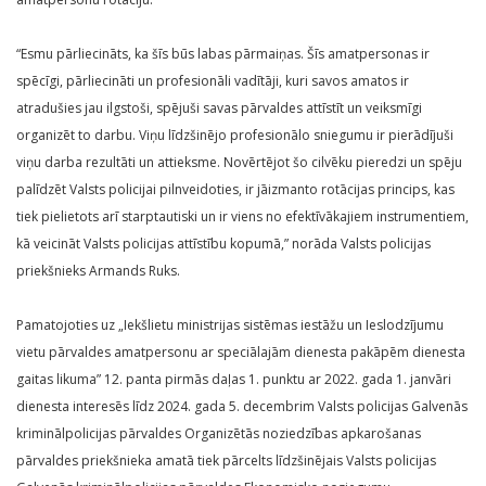
“Esmu pārliecināts, ka šīs būs labas pārmaiņas. Šīs amatpersonas ir
spēcīgi, pārliecināti un profesionāli vadītāji, kuri savos amatos ir
atradušies jau ilgstoši, spējuši savas pārvaldes attīstīt un veiksmīgi
organizēt to darbu. Viņu līdzšinējo profesionālo sniegumu ir pierādījuši
viņu darba rezultāti un attieksme. Novērtējot šo cilvēku pieredzi un spēju
palīdzēt Valsts policijai pilnveidoties, ir jāizmanto rotācijas princips, kas
tiek pielietots arī starptautiski un ir viens no efektīvākajiem instrumentiem,
kā veicināt Valsts policijas attīstību kopumā,” norāda Valsts policijas
priekšnieks Armands Ruks.
Pamatojoties uz „Iekšlietu ministrijas sistēmas iestāžu un Ieslodzījumu
vietu pārvaldes amatpersonu ar speciālajām dienesta pakāpēm dienesta
gaitas likuma” 12. panta pirmās daļas 1. punktu ar 2022. gada 1. janvāri
dienesta interesēs līdz 2024. gada 5. decembrim Valsts policijas Galvenās
kriminālpolicijas pārvaldes Organizētās noziedzības apkarošanas
pārvaldes priekšnieka amatā tiek pārcelts līdzšinējais Valsts policijas