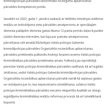
kriminālpolicijas pārvaldes Ekonomisko noziegumu apkarošanas
pārvaldes kompetences jomās.
Savukārt no 2022. gada 1. janvāra saskaņā ar Iekšlietu ministrijas sistēmas
iestāžu un Ieslodzījuma vietu pārvaldes amatpersonu ar speciālajām
dienesta pakāpēm dienesta gaitas likuma 12.panta pirmās daļas 8.punktu
(zūdot dienesta interesēm, kas bija par pamatu amatpersonas
pārcelšanai citā amatā) līdzšinējais Valsts policijas Galvenās
kriminālpolicijas pārvaldes Organizētās noziedzības apkarošanas
pārvaldes priekšnieks pulkvedis Andrejs Siņavins ieņems Valsts policijas
Kriminālistikas pārvaldes priekšnieka amatu. Pulkveža jau iepriekšējā
pieredze Valsts policijas Kriminālistikas pārvaldes vadīšanā, kā arī iegūtās
zināšanas, vadot Valsts policijas Galvenās kriminālpolicijas pārvaldes
Organizētās noziedzības apkarošanas pārvaldi vairāk kā septiņus gadus
un redzējums par to, kas nepieciešams izmeklēšanai, uzlabos Valsts
policijas Kriminālistikas pārvaldes veicamo ekspertīžu kvalitāti un sniegs
ieguldījumu kriminālistikas iestāžu reformas procesā, kā arī izmeklēšanā
kopumā.