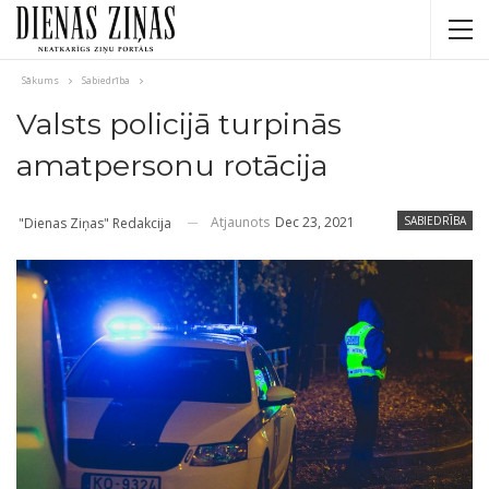
Sākums
Sabiedrība
Valsts policijā turpinās
amatpersonu rotācija
Atjaunots
Dec 23, 2021
SABIEDRĪBA
"Dienas Ziņas" Redakcija