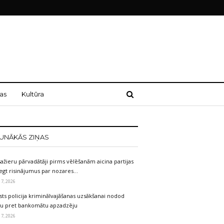
as
Kultūra
UNĀKĀS ZIŅAS
ažieru pārvadātāji pirms vēlēšanām aicina partijas
egt risinājumus par nozares…
 7, 2026
sts policija kriminālvajāšanas uzsākšanai nodod
etu pret bankomātu apzadzēju
 7, 2026