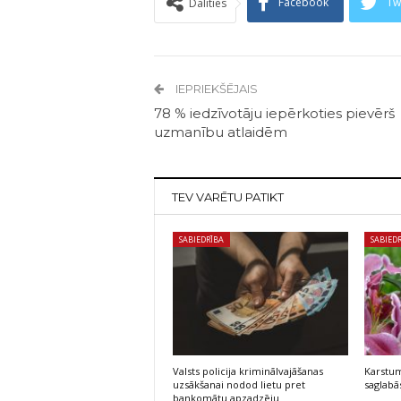
Facebook
Tw
Dalīties
IEPRIEKŠĒJAIS
78 % iedzīvotāju iepērkoties pievērš
uzmanību atlaidēm
TEV VARĒTU PATIKT
SABIEDRĪBA
SABIED
Valsts policija kriminālvajāšanas
Karstum
uzsākšanai nodod lietu pret
saglabās
bankomātu apzadzēju