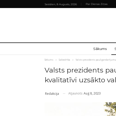
Par Dienas Ziņas
Sestdien, 8 Augusts, 2026
Sākums
Sākums
Sabiedrība
Valsts prezidents pauž gandarījumu 
Valsts prezidents p
kvalitatīvi uzsākto v
Atjaunots
Aug 8, 2023
Redakcija