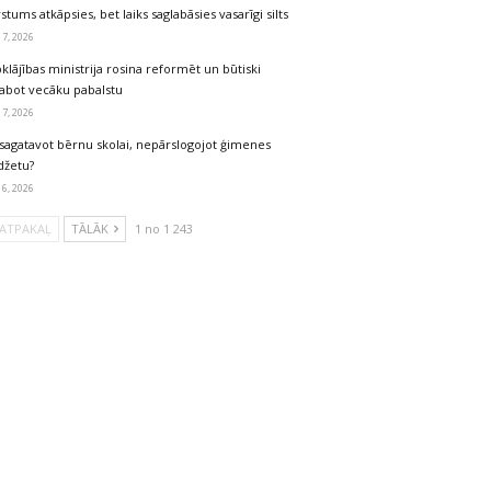
stums atkāpsies, bet laiks saglabāsies vasarīgi silts
 7, 2026
klājības ministrija rosina reformēt un būtiski
labot vecāku pabalstu
 7, 2026
sagatavot bērnu skolai, nepārslogojot ģimenes
džetu?
 6, 2026
ATPAKAĻ
TĀLĀK
1 no 1 243