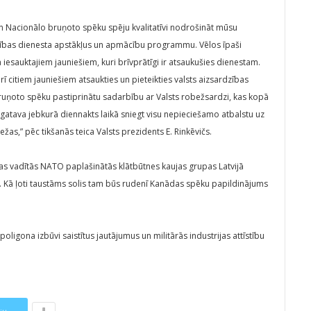
un Nacionālo bruņoto spēku spēju kvalitatīvi nodrošināt mūsu
dzības dienesta apstākļus un apmācību programmu. Vēlos īpaši
 iesauktajiem jauniešiem, kuri brīvprātīgi ir atsaukušies dienestam.
ī citiem jauniešiem atsaukties un pieteikties valsts aizsardzības
ruņoto spēku pastiprinātu sadarbību ar Valsts robežsardzi, kas kopā
 gatava jebkurā diennakts laikā sniegt visu nepieciešamo atbalstu uz
žas,” pēc tikšanās teica Valsts prezidents E. Rinkēvičs.
s vadītās NATO paplašinātās klātbūtnes kaujas grupas Latvijā
m. Kā ļoti taustāms solis tam būs rudenī Kanādas spēku papildinājums
poligona izbūvi saistītus jautājumus un militārās industrijas attīstību