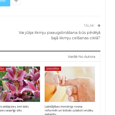
itter
TĀLĀK
Vai jūlija likmju paaugstināšana būs pēdējā
šajā likmju celšanas ciklā?
Vairāk No Autora
RĪBA
SABIEDRĪBA
s atkāpsies, bet laiks
Labklājības ministrija rosina
ies vasarīgi silts
reformēt un būtiski uzlabot vecāku
pabalstu