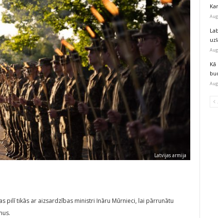
Kar
Aug
Lab
uz
Aug
Kā 
bu
Aug
Latvijas armija
 pilī tikās ar aizsardzības ministri Ināru Mūrnieci, lai pārrunātu
mus.