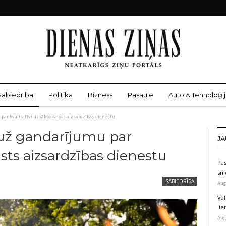
Sabiedrība
Politika
Bizness
Pasaulē
Auto & Tehnoloģij
par kvalitatīvi uzsākto valsts aizsardzības dienestu
auž gandarījumu par
JA
alsts aizsardzības dienestu
Pas
sni
SABIEDRĪBA
Aug
Val
li
Aug