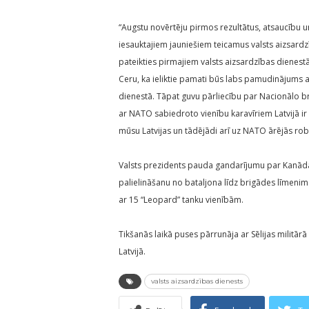
“Augstu novērtēju pirmos rezultātus, atsaucību 
iesauktajiem jauniešiem teicamus valsts aizsar
pateikties pirmajiem valsts aizsardzības dienestā
Ceru, ka ieliktie pamati būs labs pamudinājums ar
dienestā. Tāpat guvu pārliecību par Nacionālo b
ar NATO sabiedroto vienību karavīriem Latvijā ir
mūsu Latvijas un tādējādi arī uz NATO ārējās robe
Valsts prezidents pauda gandarījumu par Kanāda
palielināšanu no bataljona līdz brigādes līmeni
ar 15 “Leopard” tanku vienībām.
Tikšanās laikā puses pārrunāja ar Sēlijas militārā 
Latvijā.
valsts aizsardzības dienests