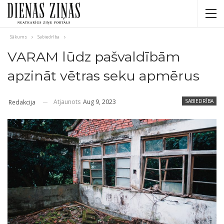
Sākums
Sabiedrība
VARAM lūdz pašvaldībām
apzināt vētras seku apmērus
Atjaunots
Aug 9, 2023
SABIEDRĪBA
Redakcija