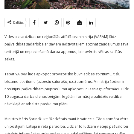
Dalīties
Vides aizsardzības un reģionālās attīstības ministrija (VARAM) lūdz
pašvaldības sadarbībā ar saviem iedzīvotājiem apzināt zaudējumus savā
teritorijā un nepieciešamā darba apjomus, lai novērstu vētras radītās
sekas.
Tāpat VARAM lūdz apkopot provizorisko būvniecības atkritumu, t.sk.
bīstamo atkritumu (azbestu saturošo, u.c.) apmērus. Ministrija šodien ir
nosūtījusi pašvaldībām pieprasījumu apkopot un iesniegt informāciju līdz
10.augusta darba dienas beigām. Iegūtā informācija palīdzēs valdībai
nākt klajā ar atbalsta pasākumu plānu.
Ministrs Māris Sprindžuks: “Redzētais mani ir satriecis. Tāda apmēra vētra
un postījumi Latvijā ir reta parādība. Līdz ar to lūdzam vietējo pašvaldību
atbalstu informācijas apkopošanai no iedzīvotājiem, lai saprastu radīto