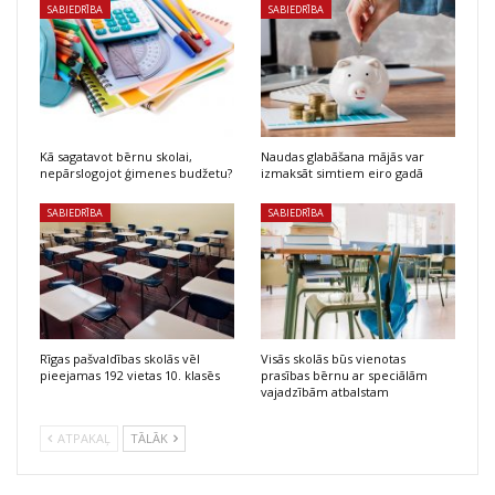
SABIEDRĪBA
SABIEDRĪBA
Kā sagatavot bērnu skolai,
Naudas glabāšana mājās var
nepārslogojot ģimenes budžetu?
izmaksāt simtiem eiro gadā
SABIEDRĪBA
SABIEDRĪBA
Rīgas pašvaldības skolās vēl
Visās skolās būs vienotas
pieejamas 192 vietas 10. klasēs
prasības bērnu ar speciālām
vajadzībām atbalstam
ATPAKAĻ
TĀLĀK