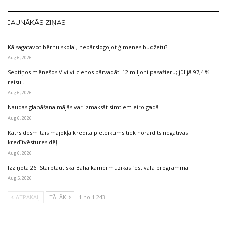
JAUNĀKĀS ZIŅAS
Kā sagatavot bērnu skolai, nepārslogojot ģimenes budžetu?
Aug 6, 2026
Septiņos mēnešos Vivi vilcienos pārvadāti 12 miljoni pasažieru; jūlijā 97,4 %
reisu…
Aug 6, 2026
Naudas glabāšana mājās var izmaksāt simtiem eiro gadā
Aug 6, 2026
Katrs desmitais mājokļa kredīta pieteikums tiek noraidīts negatīvas
kredītvēstures dēļ
Aug 6, 2026
Izziņota 26. Starptautiskā Baha kamermūzikas festivāla programma
Aug 5, 2026
ATPAKAĻ
TĀLĀK
1 no 1 243