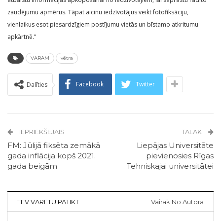
zaudējumu apmērus. Tāpat aicinu iedzīvotājus veikt fotofiksāciju,
vienlaikus esot piesardzīgiem postījumu vietās un bīstamo atkritumu
apkārtnē.”
VARAM
vētra
Facebook
Twitter
Dalīties
IEPRIEKŠĒJAIS
TĀLĀK
FM: Jūlijā fiksēta zemākā
Liepājas Universitāte
gada inflācija kopš 2021.
pievienosies Rīgas
gada beigām
Tehniskajai universitātei
TEV VARĒTU PATIKT
Vairāk No Autora