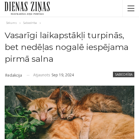
Sākums
Sabiedrība
Vasarīgi laikapstākļi turpinās,
bet nedēļas nogalē iespējama
pirmā salna
Atjaunots
Sep 19, 2024
SABIEDRĪBA
Redakcija