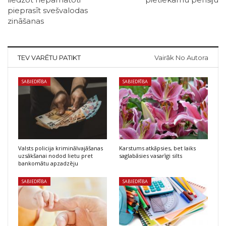
pieprasīt svešvalodas
zināšanas
TEV VARĒTU PATIKT
Vairāk No Autora
SABIEDRĪBA
SABIEDRĪBA
Valsts policija kriminālvajāšanas
Karstums atkāpsies, bet laiks
uzsākšanai nodod lietu pret
saglabāsies vasarīgi silts
bankomātu apzadzēju
SABIEDRĪBA
SABIEDRĪBA