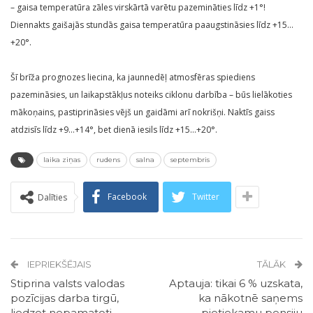
– gaisa temperatūra zāles virskārtā varētu pazemināties līdz +1°!
Diennakts gaišajās stundās gaisa temperatūra paaugstināsies līdz +15…
+20°.
Šī brīža prognozes liecina, ka jaunnedēļ atmosfēras spiediens
pazemināsies, un laikapstākļus noteiks ciklonu darbība – būs lielākoties
mākoņains, pastiprināsies vējš un gaidāmi arī nokrišņi. Naktīs gaiss
atdzisīs līdz +9…+14°, bet dienā iesils līdz +15…+20°.
laika ziņas
rudens
salna
septembris
Facebook
Twitter
Dalīties
IEPRIEKŠĒJAIS
TĀLĀK
Stiprina valsts valodas
Aptauja: tikai 6 % uzskata,
pozīcijas darba tirgū,
ka nākotnē saņems
liedzot nepamatoti
pietiekamu pensiju