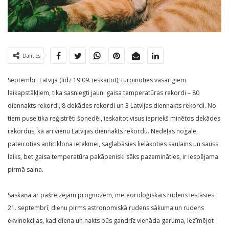
Dalīties
Septembrī Latvijā (līdz 19.09. ieskaitot), turpinoties vasarīgiem
laikapstākļiem, tika sasniegti jauni gaisa temperatūras rekordi – 80
diennakts rekordi, 8 dekādes rekordi un 3 Latvijas diennakts rekordi. No
tiem puse tika reģistrēti šonedēļ, ieskaitot visus iepriekš minētos dekādes
rekordus, kā arī vienu Latvijas diennakts rekordu. Nedēļas nogalē,
pateicoties anticiklona ietekmei, saglabāsies lielākoties saulains un sauss
laiks, bet gaisa temperatūra pakāpeniski sāks pazemināties, ir iespējama
pirmā salna.
Saskaņā ar pašreizējām prognozēm, meteoroloģiskais rudens iestāsies
21. septembrī, dienu pirms astronomiskā rudens sākuma un rudens
ekvinokcijas, kad diena un nakts būs gandrīz vienāda garuma, iezīmējot