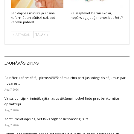
Labklājības ministrija rosina
Kā sagatavot bērnu skolai,
reformēt un būtiski uzlabot
nepārslogojot ģimenes budžetu?
vecāku pabalstu
ATPAKAĻ
TĀLĀK
JAUNĀKĀS ZIŅAS
Pasažieru pārvadātāji pirms vēlēšanām aicina partijas sniegt risinājumus par
nozares…
Aug 7, 2026
Valsts policija kriminālvajāšanas uzsākšanai nodod lietu pret bankomātu
apzadzēju
Aug 7, 2026
Karstums atkāpsies, bet laiks saglabāsies vasarīgi silts
Aug 7, 2026
Labklājības ministrija rosina reformēt un būtiski uzlabot vecāku pabalstu