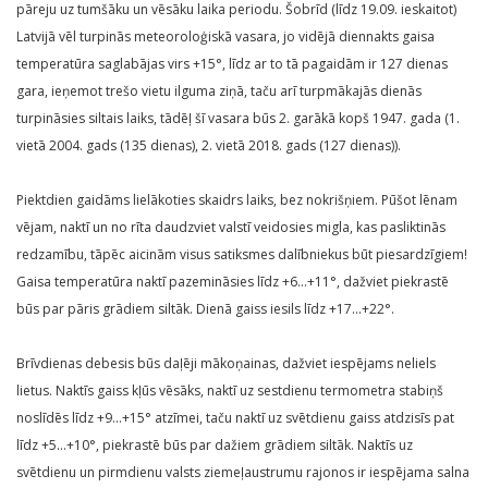
pāreju uz tumšāku un vēsāku laika periodu. Šobrīd (līdz 19.09. ieskaitot)
Latvijā vēl turpinās meteoroloģiskā vasara, jo vidējā diennakts gaisa
temperatūra saglabājas virs +15°, līdz ar to tā pagaidām ir 127 dienas
gara, ieņemot trešo vietu ilguma ziņā, taču arī turpmākajās dienās
turpināsies siltais laiks, tādēļ šī vasara būs 2. garākā kopš 1947. gada (1.
vietā 2004. gads (135 dienas), 2. vietā 2018. gads (127 dienas)).
Piektdien gaidāms lielākoties skaidrs laiks, bez nokrišņiem. Pūšot lēnam
vējam, naktī un no rīta daudzviet valstī veidosies migla, kas pasliktinās
redzamību, tāpēc aicinām visus satiksmes dalībniekus būt piesardzīgiem!
Gaisa temperatūra naktī pazemināsies līdz +6…+11°, dažviet piekrastē
būs par pāris grādiem siltāk. Dienā gaiss iesils līdz +17…+22°.
Brīvdienas debesis būs daļēji mākoņainas, dažviet iespējams neliels
lietus. Naktīs gaiss kļūs vēsāks, naktī uz sestdienu termometra stabiņš
noslīdēs līdz +9…+15° atzīmei, taču naktī uz svētdienu gaiss atdzisīs pat
līdz +5…+10°, piekrastē būs par dažiem grādiem siltāk. Naktīs uz
svētdienu un pirmdienu valsts ziemeļaustrumu rajonos ir iespējama salna