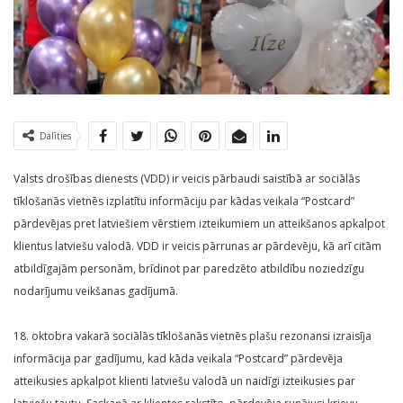
Dalīties
Valsts drošības dienests (VDD) ir veicis pārbaudi saistībā ar sociālās
tīklošanās vietnēs izplatītu informāciju par kādas veikala “Postcard”
pārdevējas pret latviešiem vērstiem izteikumiem un atteikšanos apkalpot
klientus latviešu valodā. VDD ir veicis pārrunas ar pārdevēju, kā arī citām
atbildīgajām personām, brīdinot par paredzēto atbildību noziedzīgu
nodarījumu veikšanas gadījumā.
18. oktobra vakarā sociālās tīklošanās vietnēs plašu rezonansi izraisīja
informācija par gadījumu, kad kāda veikala “Postcard” pārdevēja
atteikusies apkalpot klienti latviešu valodā un naidīgi izteikusies par