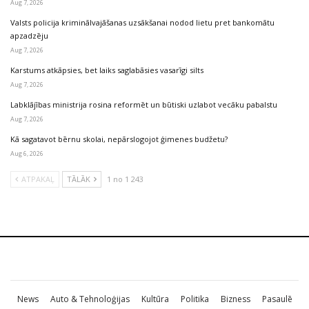
Aug 7, 2026
Valsts policija kriminālvajāšanas uzsākšanai nodod lietu pret bankomātu
apzadzēju
Aug 7, 2026
Karstums atkāpsies, bet laiks saglabāsies vasarīgi silts
Aug 7, 2026
Labklājības ministrija rosina reformēt un būtiski uzlabot vecāku pabalstu
Aug 7, 2026
Kā sagatavot bērnu skolai, nepārslogojot ģimenes budžetu?
Aug 6, 2026
ATPAKAĻ
TĀLĀK
1 no 1 243
News
Auto & Tehnoloģijas
Kultūra
Politika
Bizness
Pasaulē