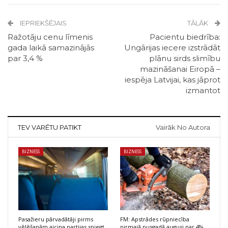
IEPRIEKŠĒJAIS
TĀLĀK
Ražotāju cenu līmenis
Pacientu biedrība:
gada laikā samazinājās
Ungārijas iecere izstrādāt
par 3,4 %
plānu sirds slimību
mazināšanai Eiropā –
iespēja Latvijai, kas jāprot
izmantot
TEV VARĒTU PATIKT
Vairāk No Autora
BIZNESS
BIZNESS
Pasažieru pārvadātāji pirms
FM: Apstrādes rūpniecība
vēlēšanām aicina partijas sniegt
pirmajā pusgadā augusi par 4%