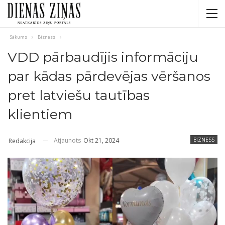
Sākums
Bizness
VDD pārbaudījis informāciju
par kādas pārdevējas vēršanos
pret latviešu tautības
klientiem
Atjaunots
Okt 21, 2024
BIZNESS
Redakcija