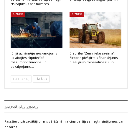
risinājumus par nozares…
BIZNESS
BIZNESS
Jūlijā uzņēmēju noskaņojums
Biedrība “Zemnieku saeima”:
uzlabojies rūpniecībā,
Eiropas piešķirtais finansējums
mazumtirdzniecībā un
pieaugušo minerālmēslu un…
pakalpojumu…
ATPAKAĻ
TĀLĀK
JAUNĀKĀS ZIŅAS
Pasažieru pārvadātāji pirms vēlēšanām aicina partijas sniegt risinājumus par
nozares…