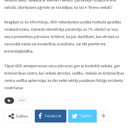
latviešu tautu. Saskaņā ar klientes rakstīto, pārdevēja runājusi krievu
valodā, izturējusies agresīvi un norādījusi, ka tas ir “krievu veikals”.
Reaģējot uz šo informāciju, VDD nekavējoties uzsāka notikušā apstākļu
noskaidrošanu. Dienests identificēja pārdevēju un 19. oktobrī ar viņu
veica preventīvas pārrunas, brīdinot, ka par darbībām, kas vērstas uz
nacionālā naida vai nesaticības izraisīšanu, var tikt piemērota
kriminālatbildība.
Tāpat VDD amatpersonas veica pārrunas gan ar konkrētā veikala, gan
tirdzniecības centra, kur veikals atrodas, vadību. Veikala un tirdzniecības
centra vadība apliecināja, ka tiks veikti iekšēji pasākumi līdzīgu incidentu
novēršanai.
VDD
Facebook
Twitter
Dalīties