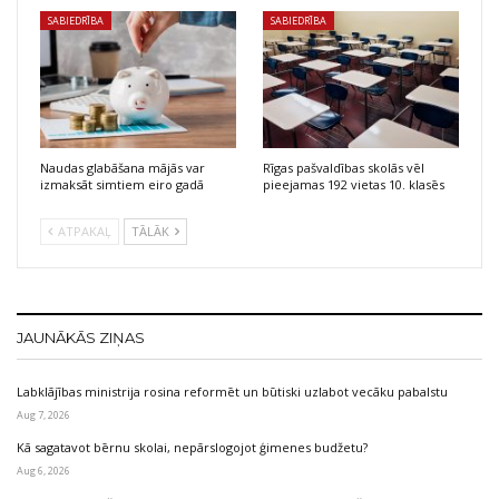
SABIEDRĪBA
SABIEDRĪBA
Naudas glabāšana mājās var
Rīgas pašvaldības skolās vēl
izmaksāt simtiem eiro gadā
pieejamas 192 vietas 10. klasēs
ATPAKAĻ
TĀLĀK
JAUNĀKĀS ZIŅAS
Labklājības ministrija rosina reformēt un būtiski uzlabot vecāku pabalstu
Aug 7, 2026
Kā sagatavot bērnu skolai, nepārslogojot ģimenes budžetu?
Aug 6, 2026