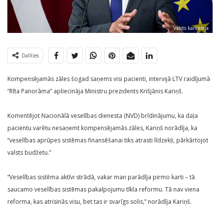
Valsts kanceleja
Dalīties
Kompensējamās zāles šogad saņems visi pacienti, intervijā LTV raidījumā
“Rīta Panorāma” apliecināja Ministru prezidents Krišjānis Kariņš.
Komentējot Nacionālā veselības dienesta (NVD) brīdinājumu, ka daļa
pacientu varētu nesaņemt kompensējamās zāles, Kariņš norādīja, ka
“veselības aprūpes sistēmas finansēšanai tiks atrasti līdzekļi, pārkārtojot
valsts budžetu.”
“Veselības sistēma aktīvi strādā, vakar man parādīja pirmo karti – tā
saucamo veselības sistēmas pakalpojumu tīkla reformu. Tā nav viena
reforma, kas atrisinās visu, bet tas ir svarīgs solis,” norādīja Kariņš.