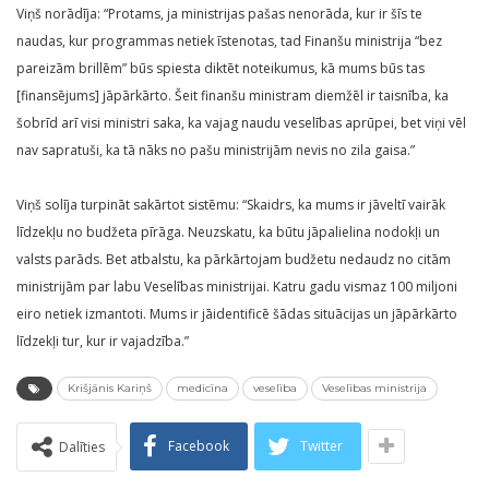
Viņš norādīja: “Protams, ja ministrijas pašas nenorāda, kur ir šīs te
naudas, kur programmas netiek īstenotas, tad Finanšu ministrija “bez
pareizām brillēm” būs spiesta diktēt noteikumus, kā mums būs tas
[finansējums] jāpārkārto. Šeit finanšu ministram diemžēl ir taisnība, ka
šobrīd arī visi ministri saka, ka vajag naudu veselības aprūpei, bet viņi vēl
nav sapratuši, ka tā nāks no pašu ministrijām nevis no zila gaisa.”
Viņš solīja turpināt sakārtot sistēmu: “Skaidrs, ka mums ir jāveltī vairāk
līdzekļu no budžeta pīrāga. Neuzskatu, ka būtu jāpalielina nodokļi un
valsts parāds. Bet atbalstu, ka pārkārtojam budžetu nedaudz no citām
ministrijām par labu Veselības ministrijai. Katru gadu vismaz 100 miljoni
eiro netiek izmantoti. Mums ir jāidentificē šādas situācijas un jāpārkārto
līdzekļi tur, kur ir vajadzība.”
Krišjānis Kariņš
medicīna
veselība
Veselības ministrija
Facebook
Twitter
Dalīties