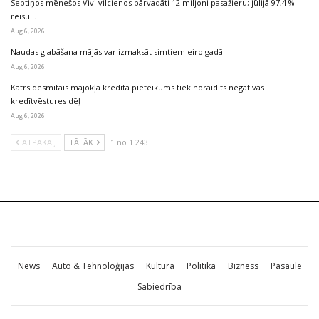
Septiņos mēnešos Vivi vilcienos pārvadāti 12 miljoni pasažieru; jūlijā 97,4 %
reisu…
Aug 6, 2026
Naudas glabāšana mājās var izmaksāt simtiem eiro gadā
Aug 6, 2026
Katrs desmitais mājokļa kredīta pieteikums tiek noraidīts negatīvas
kredītvēstures dēļ
Aug 6, 2026
ATPAKAĻ
TĀLĀK
1 no 1 243
News
Auto & Tehnoloģijas
Kultūra
Politika
Bizness
Pasaulē
Sabiedrība