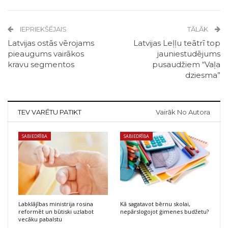
IEPRIEKŠĒJAIS
TĀLĀK
Latvijas ostās vērojams
Latvijas Leļļu teātrī top
pieaugums vairākos
jauniestudējums
kravu segmentos
pusaudžiem “Vaļa
dziesma”
TEV VARĒTU PATIKT
Vairāk No Autora
SABIEDRĪBA
SABIEDRĪBA
Labklājības ministrija rosina
Kā sagatavot bērnu skolai,
reformēt un būtiski uzlabot
nepārslogojot ģimenes budžetu?
vecāku pabalstu