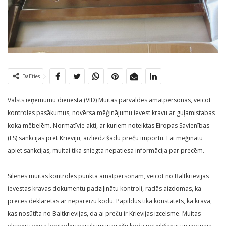
Dalīties
Valsts ieņēmumu dienesta (VID) Muitas pārvaldes amatpersonas, veicot
kontroles pasākumus, novērsa mēģinājumu ievest kravu ar guļamistabas
koka mēbelēm. Normatīvie akti, ar kuriem noteiktas Eiropas Savienības
(ES) sankcijas pret Krieviju, aizliedz šādu preču importu. Lai mēģinātu
apiet sankcijas, muitai tika sniegta nepatiesa informācija par precēm.
Silenes muitas kontroles punkta amatpersonām, veicot no Baltkrievijas
ievestas kravas dokumentu padziļinātu kontroli, radās aizdomas, ka
preces deklarētas ar nepareizu kodu. Papildus tika konstatēts, ka kravā,
kas nosūtīta no Baltkrievijas, daļai preču ir Krievijas izcelsme. Muitas