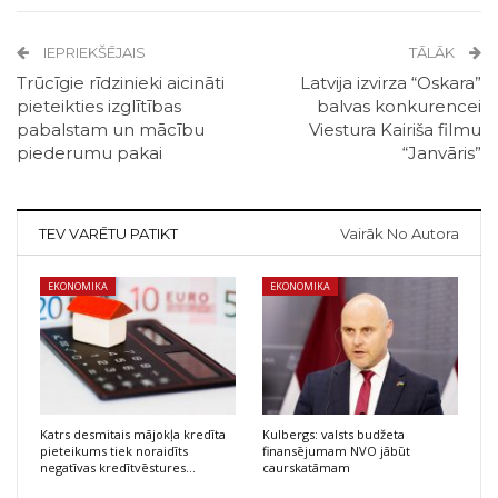
IEPRIEKŠĒJAIS
TĀLĀK
Trūcīgie rīdzinieki aicināti
Latvija izvirza “Oskara”
pieteikties izglītības
balvas konkurencei
pabalstam un mācību
Viestura Kairiša filmu
piederumu pakai
“Janvāris”
TEV VARĒTU PATIKT
Vairāk No Autora
EKONOMIKA
EKONOMIKA
Katrs desmitais mājokļa kredīta
Kulbergs: valsts budžeta
pieteikums tiek noraidīts
finansējumam NVO jābūt
negatīvas kredītvēstures…
caurskatāmam