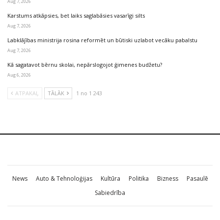
Aug 7, 2026
Karstums atkāpsies, bet laiks saglabāsies vasarīgi silts
Aug 7, 2026
Labklājības ministrija rosina reformēt un būtiski uzlabot vecāku pabalstu
Aug 7, 2026
Kā sagatavot bērnu skolai, nepārslogojot ģimenes budžetu?
Aug 6, 2026
ATPAKAĻ
TĀLĀK
1 no 1 243
News
Auto & Tehnoloģijas
Kultūra
Politika
Bizness
Pasaulē
Sabiedrība