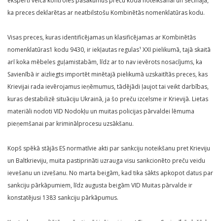
eksperti veica kontroles pasākumus preču koda noteikšanai un secināja,
ka preces deklarētas ar neatbilstošu Kombinētās nomenklatūras kodu.
Visas preces, kuras identificējamas un klasificējamas ar Kombinētās
nomenklatūras1 kodu 9430, ir iekļautas regulas¹ XXI pielikumā, tajā skaitā
arī koka mēbeles guļamistabām, līdz ar to nav ievērots nosacījums, ka
Savienībā ir aizliegts importēt minētajā pielikumā uzskaitītās preces, kas
Krievijai rada ievērojamus ieņēmumus, tādējādi ļaujot tai veikt darbības,
kuras destabilizē situāciju Ukrainā, ja šo preču izcelsme ir Krievijā. Lietas
materiāli nodoti VID Nodokļu un muitas policijas pārvaldei lēmuma
pieņemšanai par kriminālprocesu uzsākšanu.
Kopš spēkā stājās ES normatīvie akti par sankciju noteikšanu pret Krieviju
un Baltkrieviju, muita pastiprināti uzrauga visu sankcionēto preču veidu
ievešanu un izvešanu. No marta beigām, kad tika sākts apkopot datus par
sankciju pārkāpumiem, līdz augusta beigām VID Muitas pārvalde ir
konstatējusi 1383 sankciju pārkāpumus.