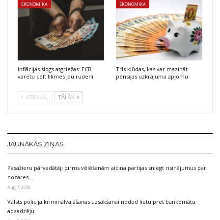
EKONOMIKA
EKONOMIKA
Inflācijas slogs atgriežas: ECB
Trīs kļūdas, kas var mazināt
varētu celt likmes jau rudenī
pensijas uzkrājuma apjomu
ATPAKAĻ
TĀLĀK
JAUNĀKĀS ZIŅAS
Pasažieru pārvadātāji pirms vēlēšanām aicina partijas sniegt risinājumus par
nozares…
Aug 7, 2026
Valsts policija kriminālvajāšanas uzsākšanai nodod lietu pret bankomātu
apzadzēju