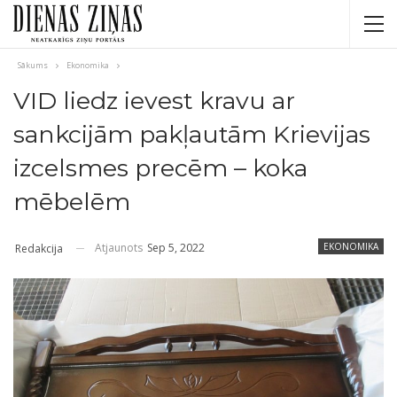
Sākums
Ekonomika
VID liedz ievest kravu ar
sankcijām pakļautām Krievijas
izcelsmes precēm – koka
mēbelēm
Atjaunots
Sep 5, 2022
EKONOMIKA
Redakcija