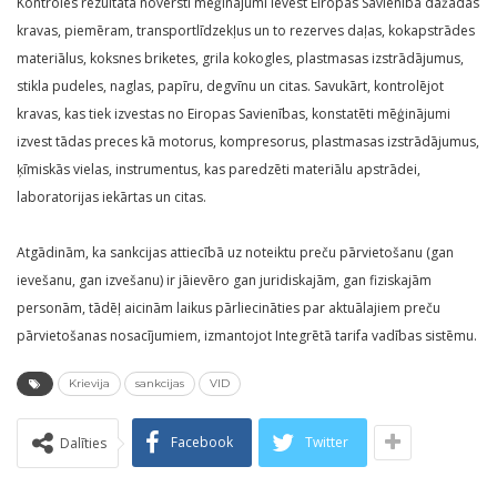
Kontroles rezultātā novērsti mēģinājumi ievest Eiropas Savienībā dažādas
kravas, piemēram, transportlīdzekļus un to rezerves daļas, kokapstrādes
materiālus, koksnes briketes, grila kokogles, plastmasas izstrādājumus,
stikla pudeles, naglas, papīru, degvīnu un citas. Savukārt, kontrolējot
kravas, kas tiek izvestas no Eiropas Savienības, konstatēti mēģinājumi
izvest tādas preces kā motorus, kompresorus, plastmasas izstrādājumus,
ķīmiskās vielas, instrumentus, kas paredzēti materiālu apstrādei,
laboratorijas iekārtas un citas.
Atgādinām, ka sankcijas attiecībā uz noteiktu preču pārvietošanu (gan
ievešanu, gan izvešanu) ir jāievēro gan juridiskajām, gan fiziskajām
personām, tādēļ aicinām laikus pārliecināties par aktuālajiem preču
pārvietošanas nosacījumiem, izmantojot Integrētā tarifa vadības sistēmu.
Krievija
sankcijas
VID
Facebook
Twitter
Dalīties