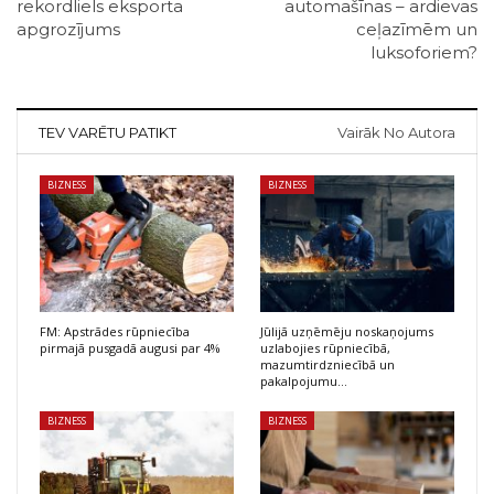
rekordliels eksporta
automašīnas – ardievas
apgrozījums
ceļazīmēm un
luksoforiem?
TEV VARĒTU PATIKT
Vairāk No Autora
BIZNESS
BIZNESS
FM: Apstrādes rūpniecība
Jūlijā uzņēmēju noskaņojums
pirmajā pusgadā augusi par 4%
uzlabojies rūpniecībā,
mazumtirdzniecībā un
pakalpojumu…
BIZNESS
BIZNESS