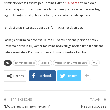
Kriminālprocess uzsākts pēc Krimināllikuma
195.panta
trešajā daļā
paredzētajiem noziedzīgiem nodarījumiem, par iespējamu noziedzīgi
iegūtu finanšu līdzekļu legalizēšanu, ja tas izdarīts lielā apmērā.
Izmeklēšanas interesēs papildu informācija netiek sniegta.
Saskaņā ar Kriminālprocesa likuma 19.pantu neviena persona netiek
uzskatīta par vainīgu, kamēr tās vaina noziedzīga nodarījuma izdarīšanā
netiek konstatēta Kriminālprocesa likumā noteiktajā kārtībā.
kriminālprocess
Nodokļi
Valsts ieņēmumu dienests
VID
Facebook
Twitter
Dalīties
IEPRIEKŠĒJAIS
TĀLĀK
“Dobeles dzirnavniekam”
Pašbraucošās