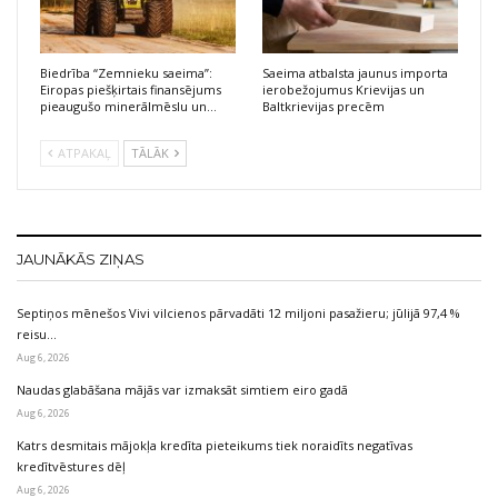
Biedrība “Zemnieku saeima”:
Saeima atbalsta jaunus importa
Eiropas piešķirtais finansējums
ierobežojumus Krievijas un
pieaugušo minerālmēslu un…
Baltkrievijas precēm
ATPAKAĻ
TĀLĀK
JAUNĀKĀS ZIŅAS
Septiņos mēnešos Vivi vilcienos pārvadāti 12 miljoni pasažieru; jūlijā 97,4 %
reisu…
Aug 6, 2026
Naudas glabāšana mājās var izmaksāt simtiem eiro gadā
Aug 6, 2026
Katrs desmitais mājokļa kredīta pieteikums tiek noraidīts negatīvas
kredītvēstures dēļ
Aug 6, 2026