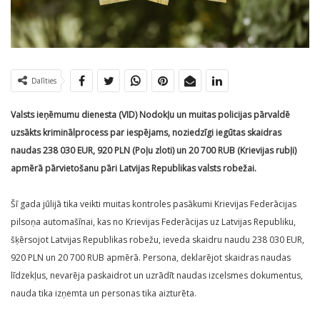
Dalīties
Valsts ieņēmumu dienesta (VID) Nodokļu un muitas policijas pārvaldē
uzsākts kriminālprocess par iespējams, noziedzīgi iegūtas skaidras
naudas 238 030 EUR, 920 PLN (Poļu zloti) un 20 700 RUB (Krievijas rubļi)
apmērā pārvietošanu pāri Latvijas Republikas valsts robežai.
Šī gada jūlijā tika veikti muitas kontroles pasākumi Krievijas Federācijas
pilsoņa automašīnai, kas no Krievijas Federācijas uz Latvijas Republiku,
šķērsojot Latvijas Republikas robežu, ieveda skaidru naudu 238 030 EUR,
920 PLN un 20 700 RUB apmērā. Persona, deklarējot skaidras naudas
līdzekļus, nevarēja paskaidrot un uzrādīt naudas izcelsmes dokumentus,
nauda tika izņemta un personas tika aizturēta.