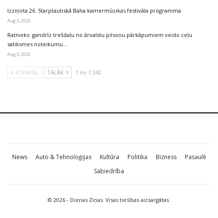
Izziņota 26. Starptautiskā Baha kamermūzikas festivāla programma
Aug 5, 2026
Ratnieks: gandrīz trešdaļu no ārvalstu pilsoņu pārkāpumiem veido ceļu
satiksmes noteikumu…
Aug 5, 2026
ATPAKAĻ
TĀLĀK
1 no 1 242
News
Auto & Tehnoloģijas
Kultūra
Politika
Bizness
Pasaulē
Sabiedrība
© 2026 - Dienas Ziņas. Visas tiesības aizsargātas.