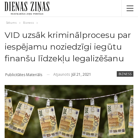
Sākums
Bizness
VID uzsāk kriminālprocesu par
iespējamu noziedzīgi iegūtu
finanšu līdzekļu legalizēšanu
Atjaunots
Jūl 21, 2021
BIZNESS
Publicitātes Materiāls