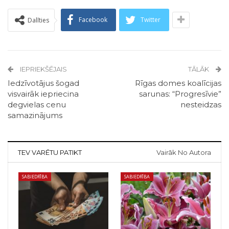
Facebook
Twitter
Dalīties
IEPRIEKŠĒJAIS
TĀLĀK
Iedzīvotājus šogad
Rīgas domes koalīcijas
visvairāk iepriecina
sarunas: “Progresīvie”
degvielas cenu
nesteidzas
samazinājums
TEV VARĒTU PATIKT
Vairāk No Autora
SABIEDRĪBA
SABIEDRĪBA