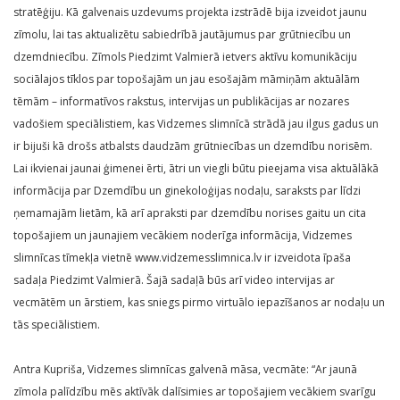
stratēģiju. Kā galvenais uzdevums projekta izstrādē bija izveidot jaunu
zīmolu, lai tas aktualizētu sabiedrībā jautājumus par grūtniecību un
dzemdniecību. Zīmols Piedzimt Valmierā ietvers aktīvu komunikāciju
sociālajos tīklos par topošajām un jau esošajām māmiņām aktuālām
tēmām – informatīvos rakstus, intervijas un publikācijas ar nozares
vadošiem speciālistiem, kas Vidzemes slimnīcā strādā jau ilgus gadus un
ir bijuši kā drošs atbalsts daudzām grūtniecības un dzemdību norisēm.
Lai ikvienai jaunai ģimenei ērti, ātri un viegli būtu pieejama visa aktuālākā
informācija par Dzemdību un ginekoloģijas nodaļu, saraksts par līdzi
ņemamajām lietām, kā arī apraksti par dzemdību norises gaitu un cita
topošajiem un jaunajiem vecākiem noderīga informācija, Vidzemes
slimnīcas tīmekļa vietnē www.vidzemesslimnica.lv ir izveidota īpaša
sadaļa Piedzimt Valmierā. Šajā sadaļā būs arī video intervijas ar
vecmātēm un ārstiem, kas sniegs pirmo virtuālo iepazīšanos ar nodaļu un
tās speciālistiem.
Antra Kupriša, Vidzemes slimnīcas galvenā māsa, vecmāte: “Ar jaunā
zīmola palīdzību mēs aktīvāk dalīsimies ar topošajiem vecākiem svarīgu