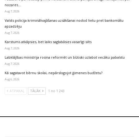
nozares…
Aug 7, 2026
Valsts policija kriminālvajāšanas uzsākšanai nodod lietu pret bankomātu
apzadzēju
Aug 7, 2026
Karstums atkāpsies, bet laiks saglabāsies vasarīgi silts
Aug 7, 2026
Labklājības ministrija rosina reformēt un būtiski uzlabot vecāku pabalstu
Aug 7, 2026
Kā sagatavot bērnu skolai, nepārslogojot ģimenes budžetu?
Aug 6, 2026
ATPAKAĻ
TĀLĀK
1 no 1 243