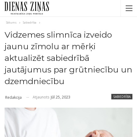
Sākums
Sabiedrība
Vidzemes slimnīca izveido
jaunu zīmolu ar mērķi
aktualizēt sabiedrībā
jautājumus par grūtniecību un
dzemdniecību
Atjaunots
Jūl 25, 2023
SABIEDRĪBA
Redakcija