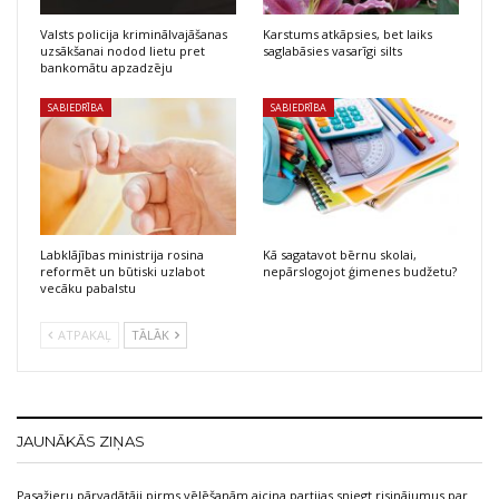
Valsts policija kriminālvajāšanas
Karstums atkāpsies, bet laiks
uzsākšanai nodod lietu pret
saglabāsies vasarīgi silts
bankomātu apzadzēju
SABIEDRĪBA
SABIEDRĪBA
Labklājības ministrija rosina
Kā sagatavot bērnu skolai,
reformēt un būtiski uzlabot
nepārslogojot ģimenes budžetu?
vecāku pabalstu
ATPAKAĻ
TĀLĀK
JAUNĀKĀS ZIŅAS
Pasažieru pārvadātāji pirms vēlēšanām aicina partijas sniegt risinājumus par