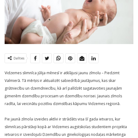
Dalīties
Vidzemes slimnīca jūlija mēnesī ir atklājusi jaunu zīmolu – Piedzimt
Valmierā. Tā mērķis ir aktualizēt sabiedrībā jautājumus, kas skar
grūtniecību un dzemdniecību, kā arī palīdzēt sagatavoties jaunajām
ģimenēm dzemdību procesam un dzemdību norisei. Jaunais zīmols
radīta, lai veicinātu pozitīvu dzimstības kāpumu Vidzemes reģionā.
Pie jaunā zīmola izveides aktīvi ir strādāts visa šī gada ietvaros, kur
slimnīcas pārstāvji kopā ar Vidzemes augstskolas studentiem projekta
ietvaros ir izveidojuši Dzemdību un ginekoloģijas nodaļas mārketinga