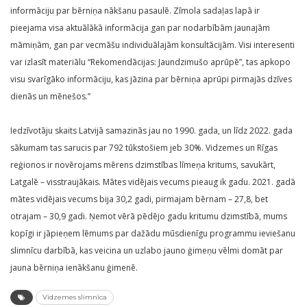
informāciju par bērniņa nākšanu pasaulē. Zīmola sadaļas lapā ir
pieejama visa aktuālākā informācija gan par nodarbībām jaunajām
māmiņām, gan par vecmāšu individuālajām konsultācijām. Visi interesenti
var izlasīt materiālu “Rekomendācijas: Jaundzimušo aprūpē”, tas apkopo
visu svarīgāko informāciju, kas jāzina par bērniņa aprūpi pirmajās dzīves
dienās un mēnešos.”
Iedzīvotāju skaits Latvijā samazinās jau no 1990. gada, un līdz 2022. gada
sākumam tas sarucis par 792 tūkstošiem jeb 30%. Vidzemes un Rīgas
reģionos ir novērojams mērens dzimstības līmeņa kritums, savukārt,
Latgalē – visstraujākais. Mātes vidējais vecums pieaug ik gadu. 2021. gadā
mātes vidējais vecums bija 30,2 gadi, pirmajam bērnam – 27,8, bet
otrajam – 30,9 gadi. Ņemot vērā pēdējo gadu kritumu dzimstībā, mums
kopīgi ir jāpieņem lēmums par dažādu mūsdienīgu programmu ieviešanu
slimnīcu darbībā, kas veicina un uzlabo jauno ģimeņu vēlmi domāt par
jauna bērniņa ienākšanu ģimenē.
Vidzemes slimnīca