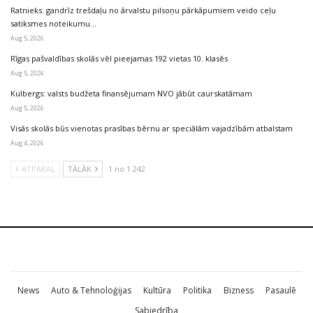
Ratnieks: gandrīz trešdaļu no ārvalstu pilsoņu pārkāpumiem veido ceļu
satiksmes noteikumu…
Aug 5, 2026
Rīgas pašvaldības skolās vēl pieejamas 192 vietas 10. klasēs
Aug 5, 2026
Kulbergs: valsts budžeta finansējumam NVO jābūt caurskatāmam
Aug 5, 2026
Visās skolās būs vienotas prasības bērnu ar speciālām vajadzībām atbalstam
Aug 4, 2026
ATPAKAĻ
TĀLĀK
1 no 1 242
News
Auto & Tehnoloģijas
Kultūra
Politika
Bizness
Pasaulē
Sabiedrība