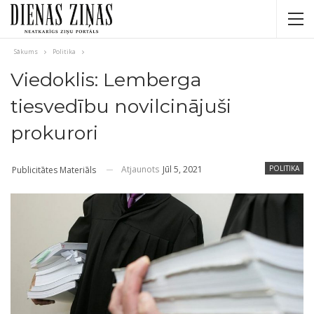
Sākums
Politika
Viedoklis: Lemberga
tiesvedību novilcinājuši
prokurori
Atjaunots
Jūl 5, 2021
POLITIKA
Publicitātes Materiāls