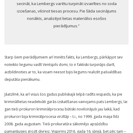
secināt, ka Lembergs varētu turpināt izvairīties no soda
izciešanas, vilcinot tiesas procesu. Pie šāda secinājums
nonākts, analizējot lietas materiālos esošos
pierādījumus.”
Starp šiem pierādījumiem arī minēts fakts, ka Lembergs, pārkāpjot sev
noteikto liegumu vadīt Ventspils domi, to ir faktiski turpinājis darīt,
aizbildinoties ar to, ka viņam neesot bijis liegums realizēt pašvaldības
deputāta pienākumu.
Jāatzīmē, ka arī visus šos gadus publiskajā telpā radīts iespaids, ka pie
krimināllietas neadekvāti garās izskatīšanas vainojams pats Lembergs, lai
gan tieši prokurori kriminālprocesu būtiski novilcinājuši jau laikā, kad
prokurori bija kriminālprocesa virzītāji – t.i., no 1999. gada maija līdz
2008. gada augustam. Tieši prokuratūra sākotnējo apsūdzību
pamanījusies grozīt divreiz. Vispirms 2016. gada 16. jūnijā, bet pēc tam –