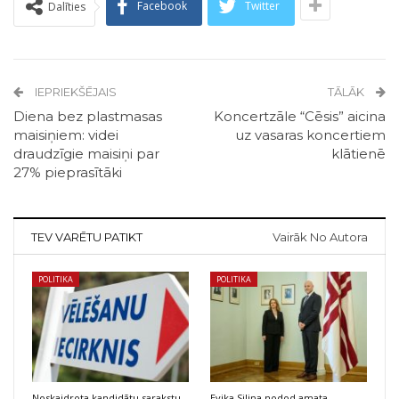
Facebook
Twitter
Dalīties
IEPRIEKŠĒJAIS
TĀLĀK
Diena bez plastmasas
Koncertzāle “Cēsis” aicina
maisiņiem: videi
uz vasaras koncertiem
draudzīgie maisiņi par
klātienē
27% pieprasītāki
TEV VARĒTU PATIKT
Vairāk No Autora
POLITIKA
POLITIKA
Noskaidrota kandidātu sarakstu
Evika Siliņa nodod amata