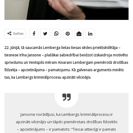
Dalīties
22. jūnijā, tā saucamās Lemberga lietas tiesas sēdes priekšsēdētāja –
tiesnese Irīna Jansone – plašākai sabiedrībai beidzot izskaidroja motivēto
spriedumu un Ventspils mēram Aivaram Lembergam piemērotā drošības
līdzekļa – apcietinājuma – pamatojumu. Kā galvenais arguments minēts
tas, ka Lembergs kriminālprocesu apzināti vilcinājis.
Jansone norādījusi, ka Lembergs kriminālprocesu ir
apzināti vilcinājis un tāpēc piemērotais drošības līdzeklis
– apcietinājums – ir pamatots: “Tiesai attiecīgi ir pamats