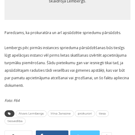
skaidroja Lembergs.
Paredzams, ka prokuratūra un arī apsūdzētie spriedumu pārsūdzēs.
Lembergs pēc pirmās instances sprieduma pārsūdzēšanas būs tiesīgs
lūgt apelācijas instanci vēl pirms lietas skatīšanas izvērtēt apcietinājuma
turpmāku piemērošanu. Šādu pieteikumu gan var iesniegti tikai tad, ja
apsūdzētajam radušies tādi veselības vai ģimenes apstākļi, kas var būt
par pamatu apcietinājuma atcelšanai vai grozīšanai, un šo faktu apliecina
dokumenti.
Foto: F64
Aivars Lembergs
Irīna Jansone
prokurori
tiesa
tiesvedība