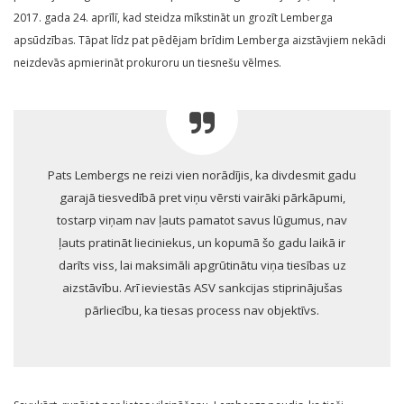
2017. gada 24. aprīlī, kad steidza mīkstināt un grozīt Lemberga
apsūdzības. Tāpat līdz pat pēdējam brīdim Lemberga aizstāvjiem nekādi
neizdevās apmierināt prokuroru un tiesnešu vēlmes.
Pats Lembergs ne reizi vien norādījis, ka divdesmit gadu
garajā tiesvedībā pret viņu vērsti vairāki pārkāpumi,
tostarp viņam nav ļauts pamatot savus lūgumus, nav
ļauts pratināt lieciniekus, un kopumā šo gadu laikā ir
darīts viss, lai maksimāli apgrūtinātu viņa tiesības uz
aizstāvību. Arī ieviestās ASV sankcijas stiprinājušas
pārliecību, ka tiesas process nav objektīvs.