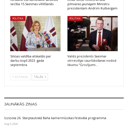
secība 15.Saeimas vēlēšanās
pilnvaras jaunajam Ministru
prezidentam Andrim Kulbergam
POLITIKA
POLITIKA
Siliņas valdība atskaitās par
Valsts prezidents Saeimai
darbu kopš 2023. gada
otrreizējai caurlūkošanai nodod
septembra
likumu “Grozījumi…
ATPAKAĻ
TĀLĀK
JAUNĀKĀS ZIŅAS
Izziņota 26. Starptautiskā Baha kamermūzikas festivāla programma
Aug 5, 2026