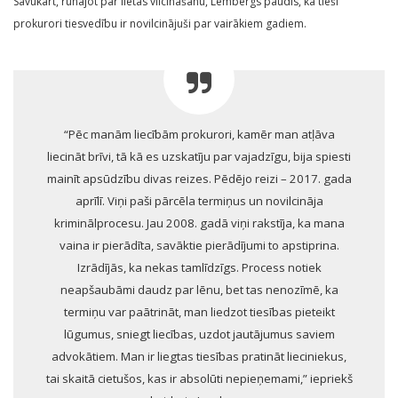
Savukārt, runājot par lietas vilcināšanu, Lembergs paudis, ka tieši
prokurori tiesvedību ir novilcinājuši par vairākiem gadiem.
“Pēc manām liecībām prokurori, kamēr man atļāva
liecināt brīvi, tā kā es uzskatīju par vajadzīgu, bija spiesti
mainīt apsūdzību divas reizes. Pēdējo reizi – 2017. gada
aprīlī. Viņi paši pārcēla termiņus un novilcināja
kriminālprocesu. Jau 2008. gadā viņi rakstīja, ka mana
vaina ir pierādīta, savāktie pierādījumi to apstiprina.
Izrādījās, ka nekas tamlīdzīgs. Process notiek
neapšaubāmi daudz par lēnu, bet tas nenozīmē, ka
termiņu var paātrināt, man liedzot tiesības pieteikt
lūgumus, sniegt liecības, uzdot jautājumus saviem
advokātiem. Man ir liegtas tiesības pratināt lieciniekus,
tai skaitā cietušos, kas ir absolūti nepieņemami,” iepriekš