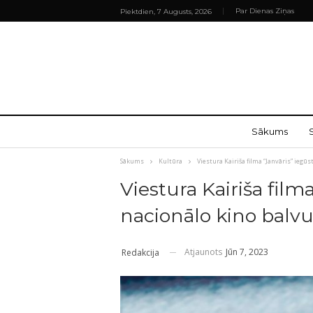
Par Dienas Ziņas
Piektdien, 7 Augusts, 2026
Sākums
Sākums
Kultūra
Viestura Kairiša filma “Janvāris” iegū
Viestura Kairiša film
nacionālo kino balv
Atjaunots
Jūn 7, 2023
Redakcija