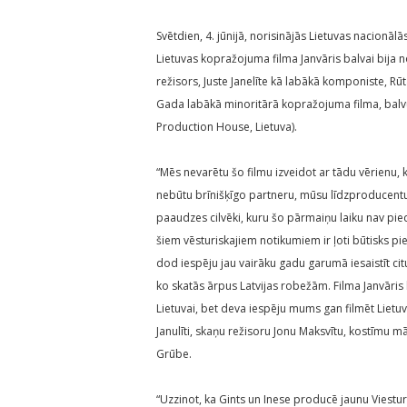
Svētdien, 4. jūnijā, norisinājās Lietuvas nacionā
Lietuvas kopražojuma filma Janvāris balvai bija 
režisors, Juste Janelīte kā labākā komponiste, Rū
Gada labākā minoritārā kopražojuma filma, bal
Production House, Lietuva).
“Mēs nevarētu šo filmu izveidot ar tādu vērienu, 
nebūtu brīnišķīgo partneru, mūsu līdzproducentu 
paaudzes cilvēki, kuru šo pārmaiņu laiku nav pie
šiem vēsturiskajiem notikumiem ir ļoti būtisks p
dod iespēju jau vairāku gadu garumā iesaistīt cit
ko skatās ārpus Latvijas robežām. Filma Janvāris bi
Lietuvai, bet deva iespēju mums gan filmēt Lietuvā
Janulīti, skaņu režisoru Jonu Maksvītu, kostīmu mā
Grūbe.
“Uzzinot, ka Gints un Inese producē jaunu Viestur