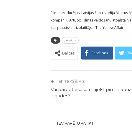
Filmu producējusi Latvijas filmu studija Mistrus 
kompāniju ArtBox. Filmas veidošanu atbalsta Naci
starptautiskais izplatītājs – The Yellow Affair.
janvāris
Facebook
Tw
Dalīties
IEPRIEKŠĒJAIS
Vai pārdot esošo mājokli pirms jauna
iegādes?
TEV VARĒTU PATIKT