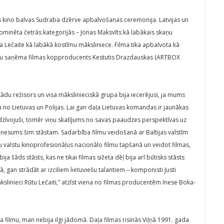
lās kino balvas Sudraba dzērve apbalvošanas ceremonija. Latvijas un
nominēta četrās kategorijās – Jonas Maksvīts kā labākais skaņu
ta Lečaite kā labākā kostīmu māksliniece. Filma tika apbalvota kā
vu saņēma filmas kopproducents Kestutis Drazdauskas (ARTBOX
kādu režisors un visa mākslinieciskā grupa bija iecerējusi, ja mums
no Lietuvas un Polijas. Lai gan daļa Lietuvas komandas ir jaunākas
dzīvojuši, tomēr viņu skatījums no savas paaudzes perspektīvas uz
ienesums šim stāstam. Sadarbība filmu veidošanā ar Baltijas valstīm
u valstu kinoprofesionāļus nacionālo filmu tapšanā un veidot filmas,
ja šāds stāsts, kas ne tikai filmas sižeta dēļ bija arī būtisks stāsts
, gan strādāt ar izciliem lietuviešu talantiem – komponisti Justi
kslinieci Rūtu Lečaiti,” atzīst viena no filmas producentēm Inese Boka-
a filmu, man nebija ilgi jādomā. Daļa filmas risinās Viļņā 1991. gada