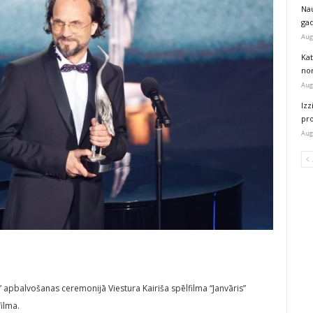
Na
ga
Aug
Kat
nor
Aug
Izz
pr
Aug
 apbalvošanas ceremonijā Viestura Kairiša spēlfilma “Janvāris”
ilma.