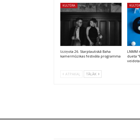
KULTŪRA
KULTŪ
Izziņota 26. Starptautiskā Baha
LNMM no
kamermūzikas festivāla programma
dueta “
veidota
ATPAKAĻ
TĀLĀK