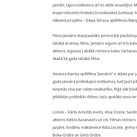
janvārī, tajos notikumos arī es aktīvi iesaistījos.
kopproducents Kestutis Drazdauskas (Lietuva). A
nākamā projekta – Dāvja Sīmaņa spēlfilmas Mari
Filma Janvāris starptautisko pirmizrādi piedzīvoj
labākā ārzemju filma. Janvāris ieguvis arī trīs b
aktieris, ieguvusi Labākā režisora balvu Varšavas 
skaitā kā gada labākā filma.
Viestura Kairiša spēlfilma “Janvāris” ir stāsts par
gada janvāra politiskajos notikumos, kad Jazis pē
turpinās cīņa par valsts neatkarību, Rīgā sāk būvē
jebkādas politiskās dzīves, taču apstākļi viņus ier
Lomās – Kārlis Arnolds Avots, Alise Dzene, Sandis
aktieris Alekss Kazanavičs un citi. Filmas režisors
Jurjāne, kostīmu māksliniece Rūta Lečaite, grima 
Boka-Grūbe un Gints Grūbe.