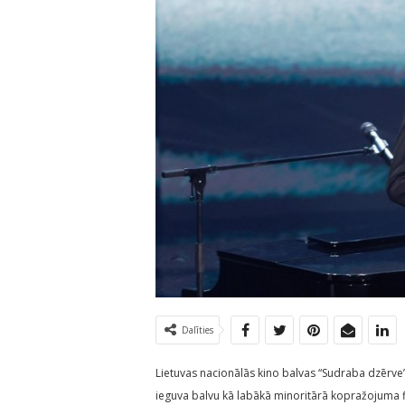
Dalīties
Lietuvas nacionālās kino balvas “Sudraba dzērve”
ieguva balvu kā labākā minoritārā kopražojuma f