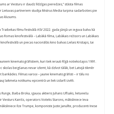
 Mums ar Viesturu ir daudz līdzīgas pieredzes,” stāsta filmas
r Lietuvas partneriem studija Mistrus Media turpina sadarboties pie
jas klusums.
a Traibekas filmu festivālā ASV 2022. gada jūnijā un ieguva balvu kā
alvas Romas kinofestivālā – Labākā filma, Labākais režisors un Labākais
kinofestivālā un piecas nacionālās kino balvas Lielais Kristaps, tai
 jauniem kinematogrāfistiem, kuri tiek ierauti Rīgā notiekošajos 1991.
c skolas beigšanas nevar izlemt, kā dzīvot tālāk, bet Latvijā tikmēr
t barikādes. Filmas varoņi – jaunie kinematogrāfisti – ir tālu no
auj laikmeta notikumu epicentrā un liek izdarīt izvēli.
 Runge, Baiba Broka, igauņu aktieris Juhans Ulfsaks, lietuviešu
 ir Viesturs Kairišs, operators Voiteks Starons, māksliniece Ieva
māksliniece Ilze Trumpe, komponiste Juste Janulīte, producenti Inese