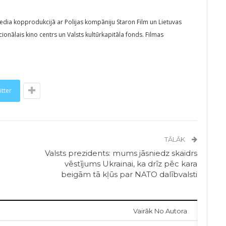
Media kopprodukcijā ar Polijas kompāniju Staron Film un Lietuvas
onālais kino centrs un Valsts kultūrkapitāla fonds. Filmas
itter
TĀLĀK
Valsts prezidents: mums jāsniedz skaidrs
vēstījums Ukrainai, ka drīz pēc kara
beigām tā kļūs par NATO dalībvalsti
Vairāk No Autora