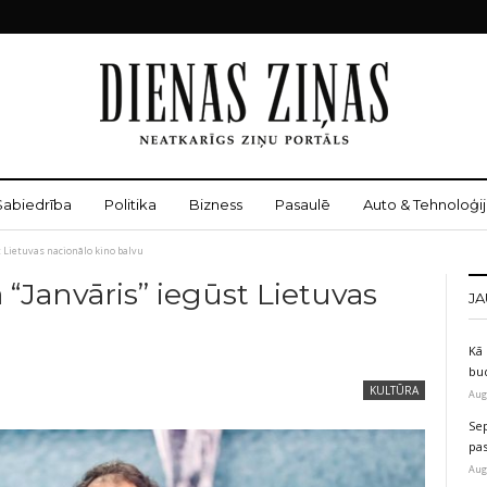
Sabiedrība
Politika
Bizness
Pasaulē
Auto & Tehnoloģij
st Lietuvas nacionālo kino balvu
a “Janvāris” iegūst Lietuvas
JA
u
Kā 
bu
KULTŪRA
Aug
Sep
pas
Aug