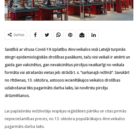
Dalīties
Saistībā ar vīrusa Covid-19 izplatību
Rimi
veikalos visā Latvijā turpinās
stingri epidemioloģiskās drošības pasākumi, taču visi veikali ir atvērti un
gaida gan vakcinētus, gan nevakcinētus pircējus neatkarīgi no veikala
formāta vai atrašanās vietas jeb strādā t. s. “sarkanajā režīmā”. Savukārt
no rītdienas, 13. oktobra, astoņos iecienītākajos veikalos drošības
uzlabošanai tiks pagarināts darba laiks, lai novērstu pircēju
drūzmēšanos.
Lai paplašinātu iedzīvotāju iespējas iegādāties pārtiku un citas pirmās
nepieciešamības preces, no 13. oktobra populārākajos
Rimi
veikalos
pagarināts darba laiks.