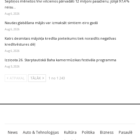
Septiņos mēnešos Vivi vilcienos pārvadāti 12 miljoni pasažieru; jūlijā 97,4 %
reisu…
Aug 6, 2026
Naudas glabāšana mājās var izmaksāt simtiem eiro gadā
Aug 6, 2026
Katrs desmitais mājokļa kredīta pieteikums tiek noraidīts negatīvas
kredītvēstures dēļ
Aug 6, 2026
Izziņota 26. Starptautiskā Baha kamermūzikas festivāla programma
Aug 5, 2026
ATPAKAĻ
TĀLĀK
1 no 1 243
News
Auto & Tehnoloģijas
Kultūra
Politika
Bizness
Pasaulē