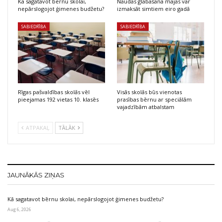
Kā sagatavot bērnu skolai,
Naudas glabāšana mājās var
nepārslogojot ģimenes budžetu?
izmaksāt simtiem eiro gadā
SABIEDRĪBA
SABIEDRĪBA
Rīgas pašvaldības skolās vēl
Visās skolās būs vienotas
pieejamas 192 vietas 10. klasēs
prasības bērnu ar speciālām
vajadzībām atbalstam
ATPAKAĻ
TĀLĀK
JAUNĀKĀS ZIŅAS
Kā sagatavot bērnu skolai, nepārslogojot ģimenes budžetu?
Aug 6, 2026