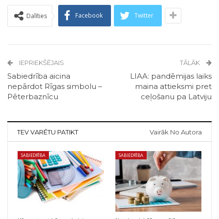
Facebook
Twitter
Dalīties
IEPRIEKŠĒJAIS
TĀLĀK
Sabiedrība aicina
LIAA: pandēmijas laiks
nepārdot Rīgas simbolu –
maina attieksmi pret
Pēterbaznīcu
ceļošanu pa Latviju
TEV VARĒTU PATIKT
Vairāk No Autora
SABIEDRĪBA
SABIEDRĪBA