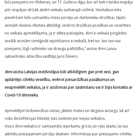
būs pieejams no rītdienas, un TC
Galleria Riga,
kur arī tiek risināta iespēja
pēc iespējas drīzāk atvērt veikalu sarkanajā režīmā. Vienlaikus mēs
pievēršam lielu uzmanību mūsu pircēju un darbinieku drošībai, tāpēc
aicinām ikvienu rīkoties atbildīgi, ievērot drošības prasības un izvairīties
no veikala apmeklējuma, ja ir slikta pašsajūta.
Rimi
e-veikala piegādes
areālā aicinām izmēģināt iepirkšanos e-veikalā, bet tur, kur tas nav
pieejams, lūgt radinieku vai draugu palīdzību,” aicina
Rimi Latvia
sabiedrisko attiecību vadītājs Juris Šleiers.
Rimi
aicina Latvijas iedzīvotājus būt atbildīgiem gan pret sevi, gan
apkārtējo cilvēku veselību, ievērot piesardzības pasākumus un
neapmeklēt veikalus, ja ir aizdomas par saslimšanu vai ir bijis kontakts ar
Covid-19 slimnieku.
Apmeklējot tirdzniecības vietas, jālieto mutes un deguna aizsegs, kā arī
roku dezinfekcijas līdzekļi, kas izvietoti pie ieejas veikalos.
Visos
Rimi
veikalos ir samazināts iepirkumu grozu un ratu skaits, lai tas
atbilstu pieļaujamam pircēju skaitam. Informācija par pieļaujamo cilvēku