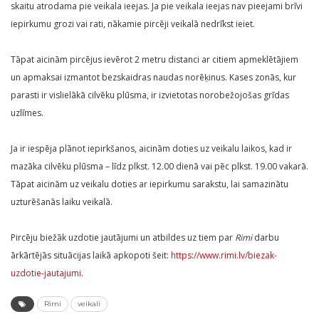
skaitu atrodama pie veikala ieejas. Ja pie veikala ieejas nav pieejami brīvi
iepirkumu grozi vai rati, nākamie pircēji veikalā nedrīkst ieiet.
Tāpat aicinām pircējus ievērot 2 metru distanci ar citiem apmeklētājiem
un apmaksai izmantot bezskaidras naudas norēķinus. Kases zonās, kur
parasti ir vislielākā cilvēku plūsma, ir izvietotas norobežojošas grīdas
uzlīmes.
Ja ir iespēja plānot iepirkšanos, aicinām doties uz veikalu laikos, kad ir
mazāka cilvēku plūsma – līdz plkst. 12.00 dienā vai pēc plkst. 19.00 vakarā.
Tāpat aicinām uz veikalu doties ar iepirkumu sarakstu, lai samazinātu
uzturēšanās laiku veikalā.
Pircēju biežāk uzdotie jautājumi un atbildes uz tiem par
Rimi
darbu
ārkārtējās situācijas laikā apkopoti šeit:
https://www.rimi.lv/biezak-
uzdotie-jautajumi
.
Rimi
veikali