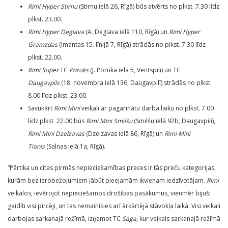
Rimi Hyper
Stirnu
(Stirnu ielā 26, Rīgā) būs atvērts no plkst. 7.30 līdz
plkst. 23.00.
Rimi Hyper Deglava
(A. Deglava ielā 110, Rīgā) un
Rimi Hyper
Gramzdas
(Imantas 15. līnijā 7, Rīgā) strādās no plkst. 7.30 līdz
plkst. 22.00.
Rimi Super
TC
Poruks
(J. Poruka ielā 5, Ventspilī) un TC
Daugavpils
(18. novembra ielā 136, Daugavpilī) strādās no plkst.
8.00 līdz plkst. 23.00.
Savukārt
Rimi Mini
veikali ar pagarinātu darba laiku no plkst. 7.00
līdz plkst. 22.00 būs
Rimi Mini
Smilšu
(Smilšu ielā 92b, Daugavpilī),
Rimi Mini Dzelzavas
(Dzelzavas ielā 86, Rīgā) un
Rimi Mini
Tionis
(Salnas ielā 1a, Rīgā).
“Pārtika un citas pirmās nepieciešamības preces ir tās preču kategorijas,
kurām bez ierobežojumiem jābūt pieejamām ikvienam iedzīvotājam.
Rimi
veikalos, ievērojot nepieciešamos drošības pasākumus, vienmēr bijuši
gaidīti visi pircēji, un tas nemainīsies arī ārkārtējā stāvokļa laikā. Visi veikali
darbojas sarkanajā režīmā, izņemot TC
Sāga
,
kur veikals sarkanajā režīmā