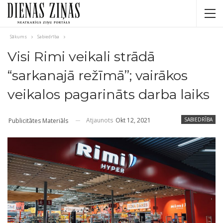
Sākums
Sabiedrība
Visi Rimi veikali strādā
“sarkanajā režīmā”; vairākos
veikalos pagarināts darba laiks
Atjaunots
Okt 12, 2021
SABIEDRĪBA
Publicitātes Materiāls