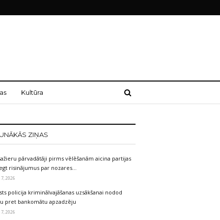
as
Kultūra
UNĀKĀS ZIŅAS
ažieru pārvadātāji pirms vēlēšanām aicina partijas
egt risinājumus par nozares…
 7, 2026
sts policija kriminālvajāšanas uzsākšanai nodod
etu pret bankomātu apzadzēju
 7, 2026