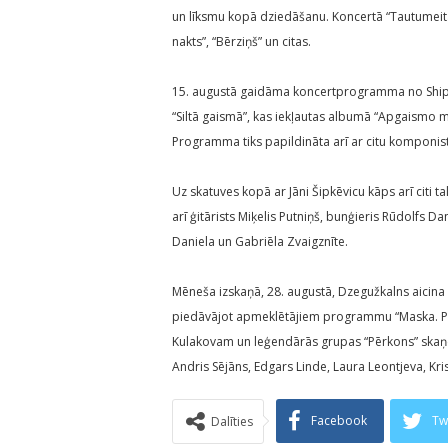
un līksmu kopā dziedāšanu. Koncertā “Tautumeita
nakts”, “Bērziņš” un citas.
15. augustā gaidāma koncertprogramma no Shipsea 
“Siltā gaismā”, kas iekļautas albumā “Apgaismo m
Programma tiks papildināta arī ar citu komponi
Uz skatuves kopā ar Jāni Šipkēvicu kāps arī citi t
arī ģitārists Miķelis Putniņš, bunģieris Rūdolfs D
Daniela un Gabriēla Zvaigznīte.
Mēneša izskaņā, 28. augustā, Dzegužkalns aicina
piedāvājot apmeklētājiem programmu “Maska. Pēr
Kulakovam un leģendārās grupas “Pērkons” skaņdar
Andris Sējāns, Edgars Linde, Laura Leontjeva, Kri
Facebook
Tw
Dalīties