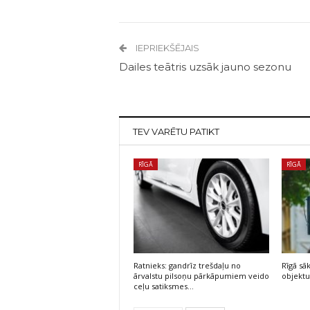
IEPRIEKŠĒJAIS
Dailes teātris uzsāk jauno sezonu
TEV VARĒTU PATIKT
RĪGĀ
RĪGĀ
Ratnieks: gandrīz trešdaļu no
Rīgā sā
ārvalstu pilsoņu pārkāpumiem veido
objektu
ceļu satiksmes…