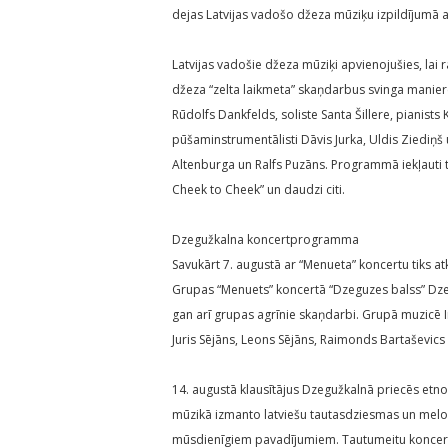
dejas Latvijas vadošo džeza mūziķu izpildījumā
Latvijas vadošie džeza mūziķi apvienojušies, la
džeza “zelta laikmeta” skaņdarbus svinga manierē
Rūdolfs Dankfelds, soliste Santa Šillere, pianists 
pūšaminstrumentālisti Dāvis Jurka, Uldis Ziediņš 
Altenburga un Ralfs Puzāns. Programmā iekļauti t
Cheek to Cheek” un daudzi citi.
Dzegužkalna koncertprogramma
Savukārt 7. augustā ar “Menueta” koncertu tiks 
Grupas “Menuets” koncertā “Dzeguzes balss” Dze
gan arī grupas agrīnie skaņdarbi. Grupā muzicē 
Juris Sējāns, Leons Sējāns, Raimonds Bartaševics 
14. augustā klausītājus Dzegužkalnā priecēs etn
mūzikā izmanto latviešu tautasdziesmas un melod
mūsdienīgiem pavadījumiem. Tautumeitu koncerts