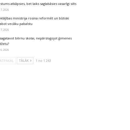
stums atkāpsies, bet laiks saglabāsies vasarīgi silts
 7, 2026
klājības ministrija rosina reformēt un būtiski
labot vecāku pabalstu
 7, 2026
sagatavot bērnu skolai, nepārslogojot ģimenes
džetu?
 6, 2026
ATPAKAĻ
TĀLĀK
1 no 1 243