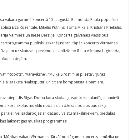
visa vakara garumā koncertā 15. augustā. Raimonda Paula populāro
isti Elza Rozentāle, Miķelis Putniņs, Toms Mikāls, Kristians Priekulis,
rija Valmiera un Inese Bērziņa. Koncerta galvenais viesis būs
oncertprogramma publiski izskanējusi reti, tāpēc koncerts Vērmanes
mūziķiem uz skatuves pievienosies mūziķi no Raita Ašmaņa bigbenda,
smību un dejām.
, “Robots”, “Varavīksne”, “Muļķe Sirds”, “Tai pilsētā”, “Jūras
ģeniālā ieraksta “Naktsputni” un citiem komponista albumiem.
uvi piepildīs Rīgas Doma kora skolas gospeļkora talantīgie jaunieši
 Doma kora skolas mūziklu nodaļas un džeza nodaļas audzēkņi.
paralēli vēl sadarbojas ar dažādu valstu māksliniekiem, piedalās
skās laikmetīgās mūzikas programmas.
ikla “Mūzikas vakari Vērmanes dārzā” noslēguma koncerts – mūzika un