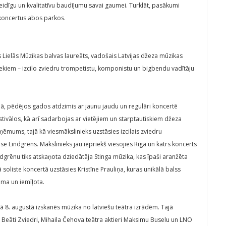
eidīgu un kvalitatīvu baudījumu savai gaumei. Turklāt, pasākumi
t koncertus abos parkos.
Lielās Mūzikas balvas laureāts, vadošais Latvijas džeza mūzikas
iekiem – izcilo zviedru trompetistu, komponistu un bigbendu vadītāju
dā, pēdējos gados atdzimis ar jaunu jaudu un regulāri koncertē
estivālos, kā arī sadarbojas ar vietējiem un starptautiskiem džeza
mums, tajā kā viesmākslinieks uzstāsies izcilais zviedru
e Lindgrēns. Mākslinieks jau iepriekš viesojies Rīgā un katrs koncerts
ndgrēnu tiks atskaņota dziedātāja Stinga mūzika, kas īpaši aranžēta
soliste koncertā uzstāsies Kristīne Prauliņa, kuras unikālā balss
ama un iemīļota.
8. augustā izskanēs mūzika no latviešu teātra izrādēm. Tajā
 Beāti Zviedri, Mihaila Čehova teātra aktieri Maksimu Buselu un LNO