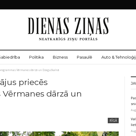
Sabiedrība
Politika
Bizness
Pasaulē
Auto & Tehnoloģij
rtprogrammas Vērmanes dārzā un Dzegužkalnā
ājus priecēs
JA
 Vērmanes dārzā un
Pas
sni
Aug
Val
RĪGĀ
li
Aug