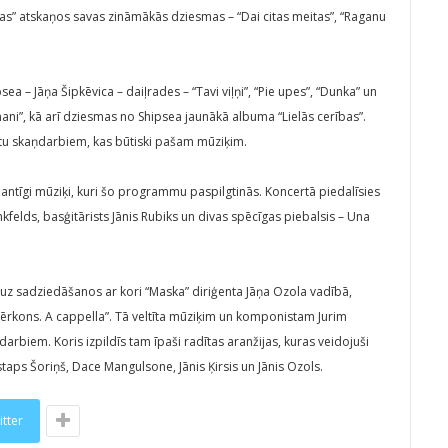
s” atskaņos savas zināmākās dziesmas – “Dai citas meitas”, “Raganu
– Jāņa Šipkēvica – daiļrades – “Tavi viļņi”, “Pie upes”, “Dunka” un
ani”, kā arī dziesmas no Shipsea jaunākā albuma “Lielās cerības”.
stu skaņdarbiem, kas būtiski pašam mūziķim.
alantīgi mūziķi, kuri šo programmu paspilgtinās. Koncertā piedalīsies
ankfelds, basģitārists Jānis Rubiks un divas spēcīgas piebalsis – Una
 uz sadziedāšanos ar kori “Maska” diriģenta Jāņa Ozola vadībā,
kons. A cappella”. Tā veltīta mūziķim un komponistam Jurim
biem. Koris izpildīs tam īpaši radītas aranžijas, kuras veidojuši
staps Šoriņš, Dace Mangulsone, Jānis Ķirsis un Jānis Ozols.
itter