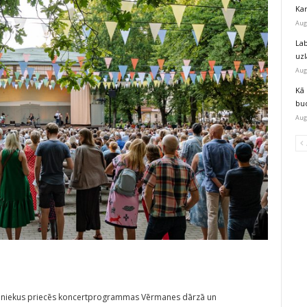
Kar
Aug
Lab
uz
Aug
Kā 
bu
Aug
ziniekus priecēs koncertprogrammas Vērmanes dārzā un