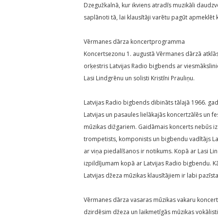
Dzegužkalnā, kur ikviens atradīs muzikāli daudzv
saplānoti tā, lai klausītāji varētu pagūt apmeklē
Vērmanes dārza koncertprogramma
Koncertsezonu 1. augustā Vērmanes dārzā atklās 
orķestris Latvijas Radio bigbends ar viesmākslin
Lasi Lindgrēnu un solisti Kristīni Prauliņu.
Latvijas Radio bigbends dibināts tālajā 1966. ga
Latvijas un pasaules lielākajās koncertzālēs un f
mūzikas dižgariem. Gaidāmais koncerts nebūs izņē
trompetists, komponists un bigbendu vadītājs Las
ar viņa piedalīšanos ir notikums. Kopā ar Lasi Li
izpildījumam kopā ar Latvijas Radio bigbendu. Kā 
Latvijas džeza mūzikas klausītājiem ir labi pazīst
Vērmanes dārza vasaras mūzikas vakaru koncertā 
dzirdēsim džeza un laikmetīgās mūzikas vokālisti