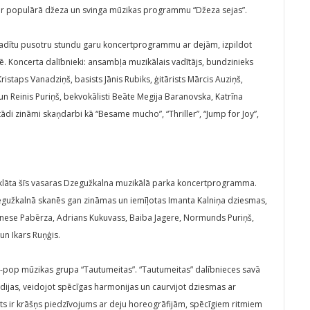
 ar populārā džeza un svinga mūzikas programmu “Džeza sejas”.
i radītu pusotru stundu garu koncertprogrammu ar dejām, izpildot
. Koncerta dalībnieki: ansambļa muzikālais vadītājs, bundzinieks
Kristaps Vanadziņš, basists Jānis Rubiks, ģitārists Mārcis Auziņš,
un Reinis Puriņš, bekvokālisti Beāte Megija Baranovska, Katrīna
ādi zināmi skaņdarbi kā “Besame mucho”, “Thriller”, “Jump for Joy”,
atklāta šīs vasaras Dzegužkalna muzikālā parka koncertprogramma.
gužkalnā skanēs gan zināmas un iemīļotas Imanta Kalniņa dziesmas,
Inese Pabērza, Adrians Kukuvass, Baiba Jagere, Normunds Puriņš,
un Ikars Ruņģis.
o-pop mūzikas grupa “Tautumeitas”. “Tautumeitas” dalībnieces savā
ijas, veidojot spēcīgas harmonijas un caurvijot dziesmas ar
 ir krāšņs piedzīvojums ar deju horeogrāfijām, spēcīgiem ritmiem