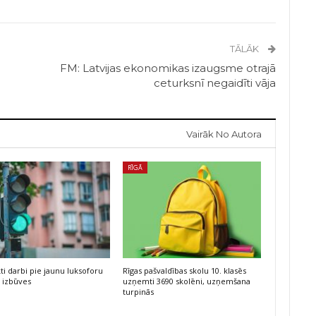
TĀLĀK
FM: Latvijas ekonomikas izaugsme otrajā
ceturksnī negaidīti vāja
Vairāk No Autora
RĪGĀ
kti darbi pie jaunu luksoforu
Rīgas pašvaldības skolu 10. klasēs
 izbūves
uzņemti 3690 skolēni, uzņemšana
turpinās