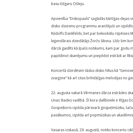
basu Edgaru Ošleju.
Apvienība “Diskopauls” sagādās kārtīgas dejas 
disko dziesmu programmu aranžējuši un izpildīs sol
Rūdolfs Dankfelds, bet par bekvokālu rūpēsies Ma
leģendārais dziedātājs Žoržs Siksna. Līdz šim k
dārzā gaidīts kā īpašs notikums, kam par godu 
papildinot skanējumu un piepildot estrādi ar līk
Koncertā dzirdēsim tādus disko hītus kā “Genoveva”
zvaigzne” kā arī citas brīnišķīgas melodijas no 
22. augusta vakarā Vērmanes dārza estrādes skat
Unas Stades vadībā. Šī kora dalībnieki ir Rīgas
Gospeļkoris izpilda pārsvarā gospeļmūziku, taču 
pasākumos, izpilda arī popmūzikas un akadēmi
Vasaras izskaņā, 29. augustā, notiks koncertu c