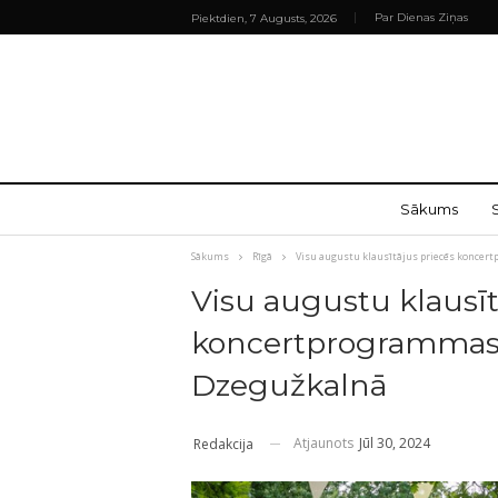
Par Dienas Ziņas
Piektdien, 7 Augusts, 2026
Sākums
Sākums
Rīgā
Visu augustu klausītājus priecēs konce
Visu augustu klausīt
koncertprogrammas
Dzegužkalnā
Atjaunots
Jūl 30, 2024
Redakcija