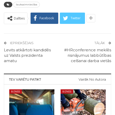
lauksaimniecība
Facebook
Twitter
Dalīties
IEPRIEKŠĒJAIS
TĀLĀK
Levits atkārtoti kandidēs
#HRconference meklēs
uz Valsts prezidenta
risinājumus labbūtības
amatu
celšanai darba vietās
TEV VARĒTU PATIKT
Vairāk No Autora
BIZNESS
BIZNESS