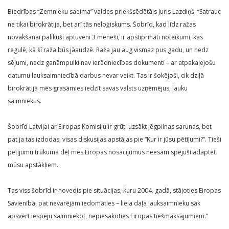
Biedrības “Zemnieku saeima” valdes priekšsēdētājs Juris Lazdiņš: “Satrauc
ne tikai birokrātija, bet arī tās neloģiskums. Šobrīd, kad līdz ražas
novākšanai palikuši aptuveni 3 mēneši, ir apstiprināti noteikumi, kas
regulē, kā šī raža būs jāaudzē. Raža jau aug vismaz pus gadu, un nedz
sējumi, nedz ganāmpulki nav ierēdniecības dokumenti – ar atpakaļejošu
datumu lauksaimniecībā darbus nevar veikt. Tas ir šokējoši, cik dziļā
birokrātijā mēs grasāmies iedzīt savas valsts uzņēmējus, lauku
saimniekus.
Šobrīd Latvijai ar Eiropas Komisiju ir grūti uzsākt jēgpilnas sarunas, bet
pat ja tas izdodas, visas diskusijas apstājas pie “Kur ir jūsu pētījumi?”. Tieši
pētījumu trūkuma dēļ mēs Eiropas nosacījumus neesam spējuši adaptēt
mūsu apstākļiem.
Tas viss šobrīd ir novedis pie situācijas, kuru 2004. gadā, stājoties Eiropas
Savienībā, pat nevarējām iedomāties – liela daļa lauksaimnieku sāk
apsvērt iespēju saimniekot, nepiesakoties Eiropas tiešmaksājumiem.”