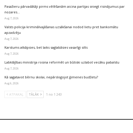
Pasažieru pārvadātāji pirms vēlēšanām aicina partijas sniegt risinājumus par
nozares…
Aug 7, 2026
Valsts policija kriminālvajāšanas uzsākšanai nodod lietu pret bankomātu
apzadzēju
Aug 7, 2026
Karstums atkāpsies, bet laiks saglabāsies vasarīgi silts
Aug 7, 2026
Labklājības ministrija rosina reformēt un būtiski uzlabot vecāku pabalstu
Aug 7, 2026
Kā sagatavot bērnu skolai, nepārslogojot ģimenes budžetu?
Aug 6, 2026
ATPAKAĻ
TĀLĀK
1 no 1 243