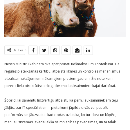
Dalīties
Nesen Ministru kabinetā tika apstiprināti tiešmaksājumu noteikumi. Tie
regulēs pieteikšanās kārtību, atbalsta likmes un kontroles mehānismus
atbalsta maksājumiem nākamajiem pieciem gadiem. Šie noteikumi
paredz lielu birokrātisko slogu ikvienai lauksaimnieciskajai darbībai.
Šobrīd, lai saņemtu līdzvērtīgu atbalstu kā pērn, lauksaimniekiem teju
jākļūst par IT speciālistiem – pieteikumi jāpilda divās vai pat trīs
platformās, un jāuzskaita: kad dodas uz lauka, ko tur dara un kāpēc,
manuāli sistēmās jāvada iekšā saimniecības pavadzīmes, un tā tālāk.