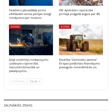
Pasažieru pārvadātāji pirms
FM: Apstrādes rūpniecība
vēlēšanām aicina partijas sniegt
pirmajā pusgadā augusi par 4%
risinājumus par nozares…
BIZNESS
BIZNESS
Jūlijā uzņēmēju noskaņojums
Biedrība “Zemnieku saeima”:
uzlabojies rūpniecībā,
Eiropas piešķirtais finansējums
mazumtirdzniecībā un
pieaugušo minerālmēslu un…
pakalpojumu…
ATPAKAĻ
TĀLĀK
JAUNĀKĀS ZIŅAS