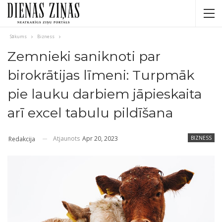
Sākums
Bizness
Zemnieki saniknoti par
birokrātijas līmeni: Turpmāk
pie lauku darbiem jāpieskaita
arī excel tabulu pildīšana
Atjaunots
Apr 20, 2023
BIZNESS
Redakcija