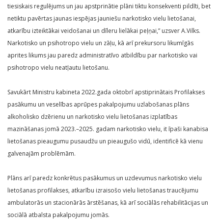
tiesiskais regulējums un jau apstprinātie plāni tiktu konsekventi pildīti, bet
netiktu pavērtas jaunas iespējas jauniešu narkotisko vielu lietošanai,
atkarību izteiktākai veidošanai un dīleru lielākai peļņai,” uzsver A.Vilks.
Narkotisko un psihotropo vielu un zāļu, kā arī prekursoru likumīgās
aprites likums jau paredz administratīvo atbildību par narkotisko vai
psihotropo vielu neatļautu lietošanu.
Savukārt Ministru kabineta 2022.gada oktobrī apstiprinātais Profilakses
pasākumu un veselības aprūpes pakalpojumu uzlabošanas plāns
alkoholisko dzērienu un narkotisko vielu lietošanas izplatības
mazināšanas jomā 2023.–2025. gadam narkotisko vielu, it īpaši kanabisa
lietošanas pieaugumu pusaudžu un pieaugušo vidū, identificē kā vienu
galvenajām problēmām.
Plāns arī paredz konkrētus pasākumus un uzdevumus narkotisko vielu
lietošanas profilakses, atkarību izraisošo vielu lietošanas traucējumu
ambulatorās un stacionārās ārstēšanas, kā arī sociālās rehabilitācijas un
sociālā atbalsta pakalpojumu jomās.