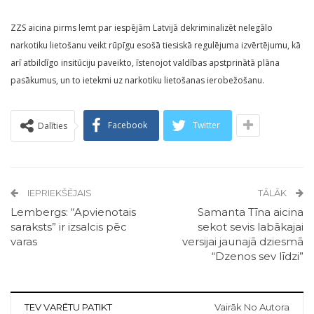
ZZS aicina pirms lemt par iespējām Latvijā dekriminalizēt nelegālo
narkotiku lietošanu veikt rūpīgu esošā tiesiskā regulējuma izvērtējumu, kā
arī atbildīgo insitūciju paveikto, īstenojot valdības apstprinātā plāna
pasākumus, un to ietekmi uz narkotiku lietošanas ierobežošanu.
Facebook
Twitter
Dalīties
IEPRIEKŠĒJAIS
TĀLĀK
Lembergs: “Apvienotais
Samanta Tīna aicina
saraksts” ir izsalcis pēc
sekot sevis labākajai
varas
versijai jaunajā dziesmā
“Dzenos sev līdzi”
TEV VARĒTU PATIKT
Vairāk No Autora