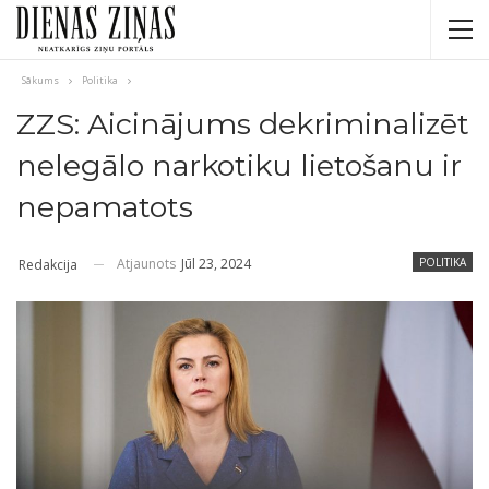
Sākums
Politika
ZZS: Aicinājums dekriminalizēt
nelegālo narkotiku lietošanu ir
nepamatots
Atjaunots
Jūl 23, 2024
POLITIKA
Redakcija