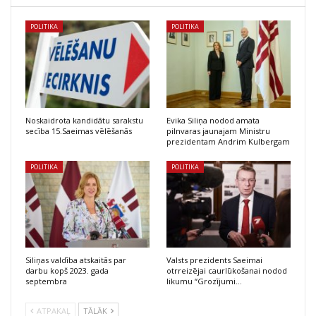
POLITIKA
POLITIKA
Noskaidrota kandidātu sarakstu
Evika Siliņa nodod amata
secība 15.Saeimas vēlēšanās
pilnvaras jaunajam Ministru
prezidentam Andrim Kulbergam
POLITIKA
POLITIKA
Siliņas valdība atskaitās par
Valsts prezidents Saeimai
darbu kopš 2023. gada
otrreizējai caurlūkošanai nodod
septembra
likumu “Grozījumi…
ATPAKAĻ
TĀLĀK