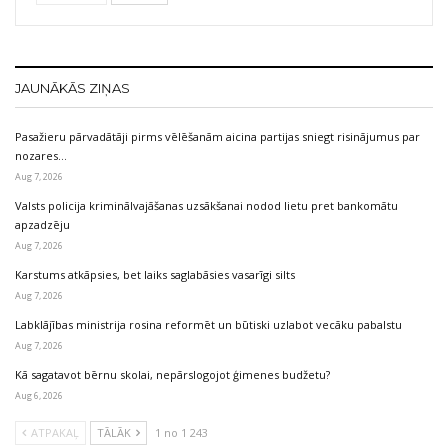
JAUNĀKĀS ZIŅAS
Pasažieru pārvadātāji pirms vēlēšanām aicina partijas sniegt risinājumus par
nozares…
Aug 7, 2026
Valsts policija kriminālvajāšanas uzsākšanai nodod lietu pret bankomātu
apzadzēju
Aug 7, 2026
Karstums atkāpsies, bet laiks saglabāsies vasarīgi silts
Aug 7, 2026
Labklājības ministrija rosina reformēt un būtiski uzlabot vecāku pabalstu
Aug 7, 2026
Kā sagatavot bērnu skolai, nepārslogojot ģimenes budžetu?
Aug 6, 2026
ATPAKAĻ
TĀLĀK
1 no 1 243