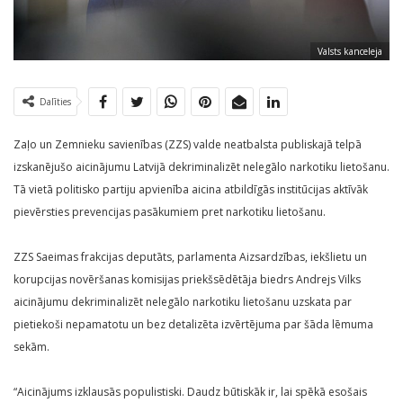
Valsts kanceleja
Dalīties
Zaļo un Zemnieku savienības (ZZS) valde neatbalsta publiskajā telpā
izskanējušo aicinājumu Latvijā dekriminalizēt nelegālo narkotiku lietošanu.
Tā vietā politisko partiju apvienība aicina atbildīgās institūcijas aktīvāk
pievērsties prevencijas pasākumiem pret narkotiku lietošanu.
ZZS Saeimas frakcijas deputāts, parlamenta Aizsardzības, iekšlietu un
korupcijas novēršanas komisijas priekšsēdētāja biedrs Andrejs Vilks
aicinājumu dekriminalizēt nelegālo narkotiku lietošanu uzskata par
pietiekoši nepamatotu un bez detalizēta izvērtējuma par šāda lēmuma
sekām.
“Aicinājums izklausās populistiski. Daudz būtiskāk ir, lai spēkā esošais