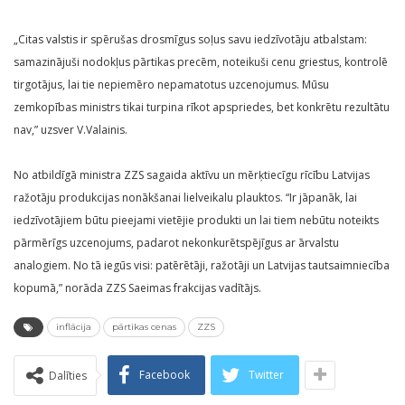
„Citas valstis ir spērušas drosmīgus soļus savu iedzīvotāju atbalstam:
samazinājuši nodokļus pārtikas precēm, noteikuši cenu griestus, kontrolē
tirgotājus, lai tie nepiemēro nepamatotus uzcenojumus. Mūsu
zemkopības ministrs tikai turpina rīkot apspriedes, bet konkrētu rezultātu
nav,” uzsver V.Valainis.
No atbildīgā ministra ZZS sagaida aktīvu un mērķtiecīgu rīcību Latvijas
ražotāju produkcijas nonākšanai lielveikalu plauktos. “Ir jāpanāk, lai
iedzīvotājiem būtu pieejami vietējie produkti un lai tiem nebūtu noteikts
pārmērīgs uzcenojums, padarot nekonkurētspējīgus ar ārvalstu
analogiem. No tā iegūs visi: patērētāji, ražotāji un Latvijas tautsaimniecība
kopumā,” norāda ZZS Saeimas frakcijas vadītājs.
inflācija
pārtikas cenas
ZZS
Facebook
Twitter
Dalīties