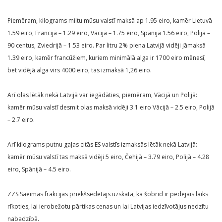
Piemēram, kilograms miltu mūsu valstī maksā ap 1.95 eiro, kamēr Lietuvā
1.59 eiro, Francijā – 1.29 eiro, Vācijā – 1.75 eiro, Spānijā 1.56 eiro, Polijā –
90 centus, Zviedrijā – 1.53 eiro. Par litru 2% piena Latvijā vidēji jāmaksā
1.39 eiro, kamēr francūžiem, kuriem minimālā alga ir 1700 eiro mēnesī,
bet vidējā alga virs 4000 eiro, tas izmaksā 1,26 eiro.
Arī olas lētāk nekā Latvijā var iegādāties, piemēram, Vācijā un Polijā:
kamēr mūsu valstī desmit olas maksā vidēji 3.1 eiro Vācijā – 2.5 eiro, Polijā
– 2.7 eiro.
Arī kilograms putnu gaļas citās ES valstīs izmaksās lētāk nekā Latvijā:
kamēr mūsu valstī tas maksā vidēji 5 eiro, Čehijā – 3.79 eiro, Polijā – 4.28
eiro, Spānijā – 4.5 eiro.
ZZS Saeimas frakcijas priekšsēdētājs uzskata, ka šobrīd ir pēdējais laiks
rīkoties, lai ierobežotu pārtikas cenas un lai Latvijas iedzīvotājus nedzītu
nabadzībā.