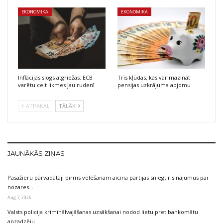
EKONOMIKA
EKONOMIKA
Inflācijas slogs atgriežas: ECB
Trīs kļūdas, kas var mazināt
varētu celt likmes jau rudenī
pensijas uzkrājuma apjomu
ATPAKAĻ
TĀLĀK
JAUNĀKĀS ZIŅAS
Pasažieru pārvadātāji pirms vēlēšanām aicina partijas sniegt risinājumus par
nozares…
Aug 7, 2026
Valsts policija kriminālvajāšanas uzsākšanai nodod lietu pret bankomātu
apzadzēju