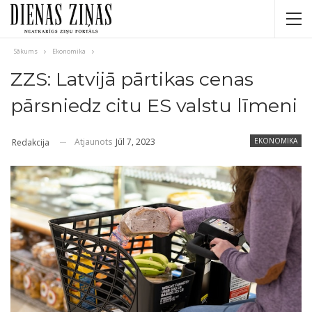
Sākums
Ekonomika
ZZS: Latvijā pārtikas cenas
pārsniedz citu ES valstu līmeni
Atjaunots
Jūl 7, 2023
EKONOMIKA
Redakcija