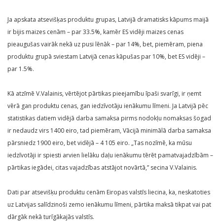
Ja apskata atsevišķas produktu grupas, Latvijā dramatisks kāpums maijā
ir bijis maizes cenām – par 33.5%, kamēr ES vidēji maizes cenas
pieaugušas vairāk nekā uz pusi lēnāk – par 14%, bet, piemēram, piena
produktu grupā sviestam Latvijā cenas kāpušas par 10%, bet ES vidēji –
par 1.5%.
Kā atzīmē V.Valainis, vērtējot pārtikas pieejamību īpaši svarīgi, ir ņemt
vērā gan produktu cenas, gan iedzīvotāju ienākumu līmeni. Ja Latvijā pēc
statistikas datiem vidējā darba samaksa pirms nodokļu nomaksas šogad
ir nedaudz virs 1400 eiro, tad piemēram, Vācijā minimālā darba samaksa
pārsniedz 1900 eiro, bet vidējā – 4 105 eiro. „Tas nozīmē, ka mūsu
iedzīvotāji ir spiesti arvien lielāku daļu ienākumu tērēt pamatvajadzībām –
pārtikas iegādei, citas vajadzības atstājot novārtā,” secina V.Valainis.
Dati par atsevišķu produktu cenām Eiropas valstīs liecina, ka, neskatoties
uz Latvijas salīdzinoši zemo ienākumu līmeni, pārtika maksā tikpat vai pat
dārgāk nekā turīgākajās valstīs.