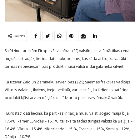
Dalīties
Salīdzinot ar citām Eiropas Savienības (ES) valstīm, Latvijā pārtikas cenas
augušas straujāk, liecina datu apkopojums, kas rāda arī to, ka vairāki
pirmās nepieciešamības produkti mūsu valstī ir dārgāki nekā citviet.
Kā uzsver Zaļo un Zemnieku savienības (ZZS) Saeimas frakcijas vadītājs
Viktors Valainis, ikviens, ieejot veikalā, var secināt, ka ikdienas patēriņa
produkti kļūst arvien dārgāki un līdz ar to pie kases jāmaksā vairāk.
„Eurostat” dati liecina, ka pārtikas inflācija mūsu valstī šogad maijā bija
17.4%, kamēr ES vidēji – 15.1%, tai skaitā tādās turīgās valstīs kā Beļģija –
16.4%, Vācija – 15.4%, Nīderlande – 15.%, Francija – 15%, Somija – 12%,
Dānija – 10.7%.