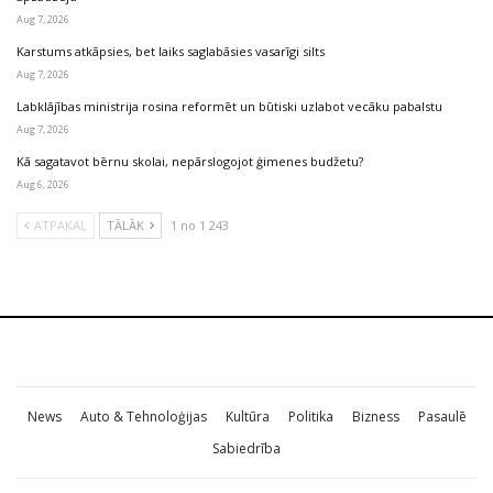
Aug 7, 2026
Karstums atkāpsies, bet laiks saglabāsies vasarīgi silts
Aug 7, 2026
Labklājības ministrija rosina reformēt un būtiski uzlabot vecāku pabalstu
Aug 7, 2026
Kā sagatavot bērnu skolai, nepārslogojot ģimenes budžetu?
Aug 6, 2026
ATPAKAĻ
TĀLĀK
1 no 1 243
News
Auto & Tehnoloģijas
Kultūra
Politika
Bizness
Pasaulē
Sabiedrība