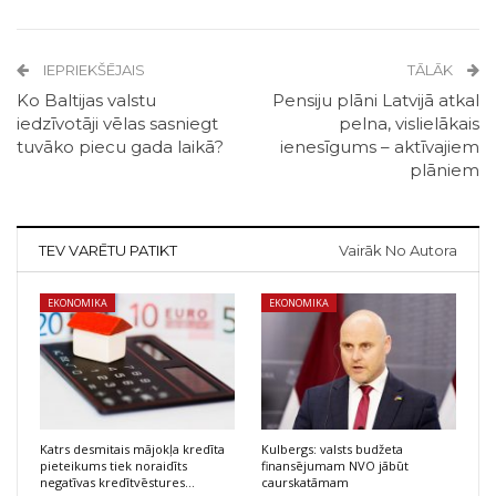
IEPRIEKŠĒJAIS
TĀLĀK
Ko Baltijas valstu
Pensiju plāni Latvijā atkal
iedzīvotāji vēlas sasniegt
pelna, vislielākais
tuvāko piecu gada laikā?
ienesīgums – aktīvajiem
plāniem
TEV VARĒTU PATIKT
Vairāk No Autora
EKONOMIKA
EKONOMIKA
Katrs desmitais mājokļa kredīta
Kulbergs: valsts budžeta
pieteikums tiek noraidīts
finansējumam NVO jābūt
negatīvas kredītvēstures…
caurskatāmam