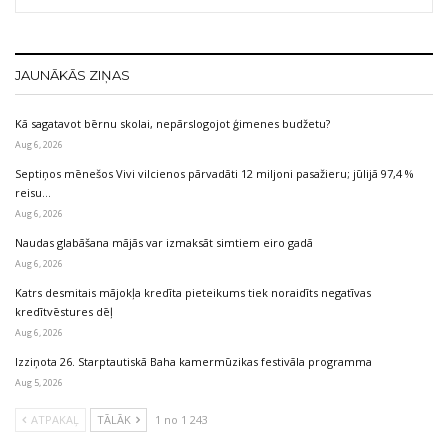
JAUNĀKĀS ZIŅAS
Kā sagatavot bērnu skolai, nepārslogojot ģimenes budžetu?
Aug 6, 2026
Septiņos mēnešos Vivi vilcienos pārvadāti 12 miljoni pasažieru; jūlijā 97,4 %
reisu…
Aug 6, 2026
Naudas glabāšana mājās var izmaksāt simtiem eiro gadā
Aug 6, 2026
Katrs desmitais mājokļa kredīta pieteikums tiek noraidīts negatīvas
kredītvēstures dēļ
Aug 6, 2026
Izziņota 26. Starptautiskā Baha kamermūzikas festivāla programma
Aug 5, 2026
ATPAKAĻ
TĀLĀK
1 no 1 243