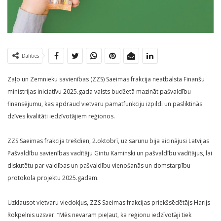
Dalīties
Zaļo un Zemnieku savienības (ZZS) Saeimas frakcija neatbalsta Finanšu
ministrijas iniciatīvu 2025.gada valsts budžetā mazināt pašvaldību
finansējumu, kas apdraud vietvaru pamatfunkciju izpildi un pasliktinās
dzīves kvalitāti iedzīvotājiem reģionos.
ZZS Saeimas frakcija trešdien, 2.oktobrī, uz sarunu bija aicinājusi Latvijas
Pašvaldību savienības vadītāju Gintu Kaminski un pašvaldību vadītājus, lai
diskutētu par valdības un pašvaldību vienošanās un domstarpību
protokola projektu 2025.gadam.
Uzklausot vietvaru viedokļus, ZZS Saeimas frakcijas priekšsēdētājs Harijs
Rokpelnis uzsver: “Mēs nevaram pieļaut, ka reģionu iedzīvotāji tiek