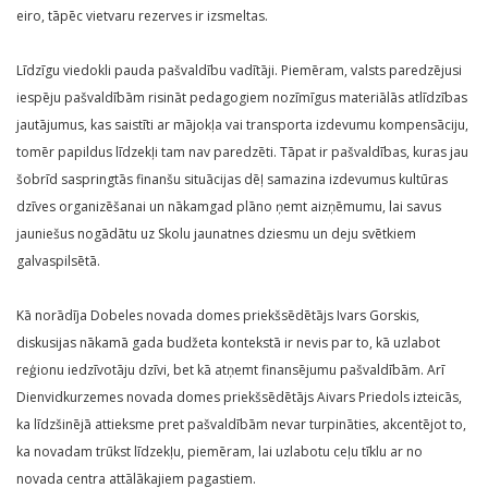
eiro, tāpēc vietvaru rezerves ir izsmeltas.
Līdzīgu viedokli pauda pašvaldību vadītāji. Piemēram, valsts paredzējusi
iespēju pašvaldībām risināt pedagogiem nozīmīgus materiālās atlīdzības
jautājumus, kas saistīti ar mājokļa vai transporta izdevumu kompensāciju,
tomēr papildus līdzekļi tam nav paredzēti. Tāpat ir pašvaldības, kuras jau
šobrīd saspringtās finanšu situācijas dēļ samazina izdevumus kultūras
dzīves organizēšanai un nākamgad plāno ņemt aizņēmumu, lai savus
jauniešus nogādātu uz Skolu jaunatnes dziesmu un deju svētkiem
galvaspilsētā.
Kā norādīja Dobeles novada domes priekšsēdētājs Ivars Gorskis,
diskusijas nākamā gada budžeta kontekstā ir nevis par to, kā uzlabot
reģionu iedzīvotāju dzīvi, bet kā atņemt finansējumu pašvaldībām. Arī
Dienvidkurzemes novada domes priekšsēdētājs Aivars Priedols izteicās,
ka līdzšinējā attieksme pret pašvaldībām nevar turpināties, akcentējot to,
ka novadam trūkst līdzekļu, piemēram, lai uzlabotu ceļu tīklu ar no
novada centra attālākajiem pagastiem.