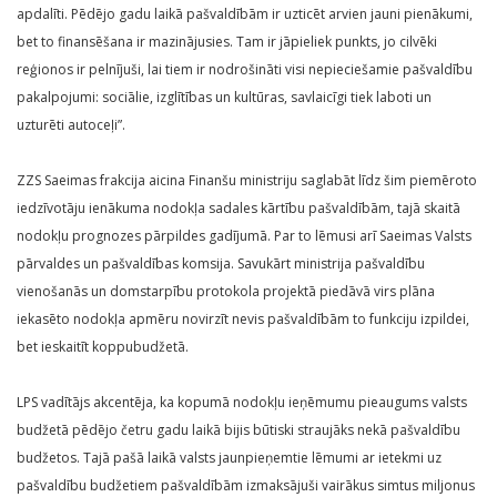
apdalīti. Pēdējo gadu laikā pašvaldībām ir uzticēt arvien jauni pienākumi,
bet to finansēšana ir mazinājusies. Tam ir jāpieliek punkts, jo cilvēki
reģionos ir pelnījuši, lai tiem ir nodrošināti visi nepieciešamie pašvaldību
pakalpojumi: sociālie, izglītības un kultūras, savlaicīgi tiek laboti un
uzturēti autoceļi”.
ZZS Saeimas frakcija aicina Finanšu ministriju saglabāt līdz šim piemēroto
iedzīvotāju ienākuma nodokļa sadales kārtību pašvaldībām, tajā skaitā
nodokļu prognozes pārpildes gadījumā. Par to lēmusi arī Saeimas Valsts
pārvaldes un pašvaldības komsija. Savukārt ministrija pašvaldību
vienošanās un domstarpību protokola projektā piedāvā virs plāna
iekasēto nodokļa apmēru novirzīt nevis pašvaldībām to funkciju izpildei,
bet ieskaitīt koppubudžetā.
LPS vadītājs akcentēja, ka kopumā nodokļu ieņēmumu pieaugums valsts
budžetā pēdējo četru gadu laikā bijis būtiski straujāks nekā pašvaldību
budžetos. Tajā pašā laikā valsts jaunpieņemtie lēmumi ar ietekmi uz
pašvaldību budžetiem pašvaldībām izmaksājuši vairākus simtus miljonus