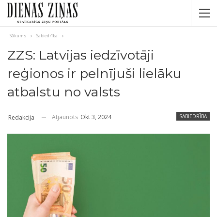
Sākums
Sabiedrība
ZZS: Latvijas iedzīvotāji
reģionos ir pelnījuši lielāku
atbalstu no valsts
Atjaunots
Okt 3, 2024
SABIEDRĪBA
Redakcija