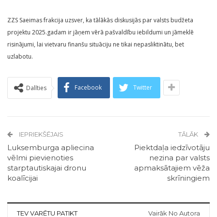
ZZS Saeimas frakcija uzsver, ka tālākās diskusijās par valsts budžeta
projektu 2025.gadam ir jāņem vērā pašvaldību iebildumi un jāmeklē
risinājumi, lai vietvaru finanšu situāciju ne tikai nepasliktinātu, bet
uzlabotu.
Facebook
Twitter
Dalīties
IEPRIEKŠĒJAIS
TĀLĀK
Luksemburga apliecina
Piektdaļa iedzīvotāju
vēlmi pievienoties
nezina par valsts
starptautiskajai dronu
apmaksātajiem vēža
koalīcijai
skrīningiem
TEV VARĒTU PATIKT
Vairāk No Autora