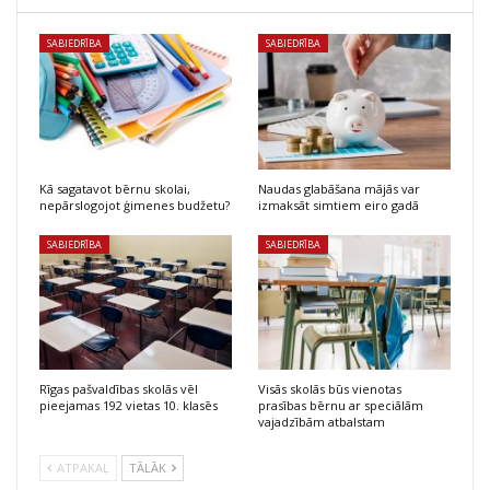
SABIEDRĪBA
SABIEDRĪBA
Kā sagatavot bērnu skolai,
Naudas glabāšana mājās var
nepārslogojot ģimenes budžetu?
izmaksāt simtiem eiro gadā
SABIEDRĪBA
SABIEDRĪBA
Rīgas pašvaldības skolās vēl
Visās skolās būs vienotas
pieejamas 192 vietas 10. klasēs
prasības bērnu ar speciālām
vajadzībām atbalstam
ATPAKAĻ
TĀLĀK