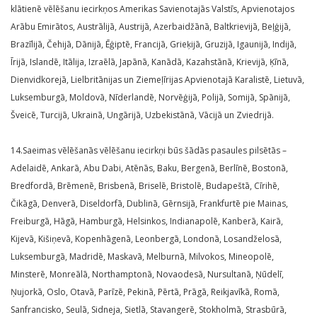
klātienē vēlēšanu iecirkņos Amerikas Savienotajās Valstīs, Apvienotajos
Arābu Emirātos, Austrālijā, Austrijā, Azerbaidžānā, Baltkrievijā, Beļģijā,
Brazīlijā, Čehijā, Dānijā, Ēģiptē, Francijā, Grieķijā, Gruzijā, Igaunijā, Indijā,
Īrijā, Islandē, Itālija, Izraēlā, Japānā, Kanādā, Kazahstānā, Krievijā, Ķīnā,
Dienvidkorejā, Lielbritānijas un Ziemeļīrijas Apvienotajā Karalistē, Lietuvā,
Luksemburgā, Moldovā, Nīderlandē, Norvēģijā, Polijā, Somijā, Spānijā,
Šveicē, Turcijā, Ukrainā, Ungārijā, Uzbekistānā, Vācijā un Zviedrijā.
14.Saeimas vēlēšanās vēlēšanu iecirkņi būs šādās pasaules pilsētās –
Adelaidē, Ankarā, Abu Dabi, Atēnās, Baku, Bergenā, Berlīnē, Bostonā,
Bredfordā, Brēmenē, Brisbenā, Briselē, Bristolē, Budapeštā, Cīrihē,
Čikāgā, Denverā, Diseldorfā, Dublinā, Gērnsijā, Frankfurtē pie Mainas,
Freiburgā, Hāgā, Hamburgā, Helsinkos, Indianapolē, Kanberā, Kairā,
Kijevā, Kišiņevā, Kopenhāgenā, Leonbergā, Londonā, Losandželosā,
Luksemburgā, Madridē, Maskavā, Melburnā, Milvokos, Mineopolē,
Minsterē, Monreālā, Northamptonā, Novaodesā, Nursultanā, Ņūdelī,
Ņujorkā, Oslo, Otavā, Parīzē, Pekinā, Pērtā, Prāgā, Reikjavīkā, Romā,
Sanfrancisko, Seulā, Sidneja, Sietlā, Stavangerē, Stokholmā, Strasbūrā,