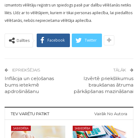
izmantots vēlētāju reģistrs un spiedogs pasē par dalību vēlēšanās netiks
likts. Līdz ar to vēlētājiem, kuriem ir tikai personas apliecība, lai piedalītos
vēlēšanās, nebūs nepieciešama vēlētāja apliecība.
Facebook
Twitter
Dalīties
IEPRIEKŠĒJAIS
TĀLĀK
Inflācija un ceļošanas
Izvērtē priekšlikumus
bums ietekmē
braukšanas ātruma
apdrošināšanu
pārkāpšanas mazināšanai
TEV VARĒTU PATIKT
Vairāk No Autora
SABIEDRĪBA
SABIEDRĪBA