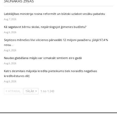
JAUNĀKĀS ZIŅAS
Labklājības ministrija rosina reformēt un būtiski uzlabot vecāku pabalstu
Aug 7, 2026
Kā sagatavot bērnu skolai, nepārslogojot ģimenes budžetu?
Aug 6, 2026
Septiņos mēnešos Vivi vilcienos pārvadāti 12 miljoni pasažieru; jūlijā 97,4 %
reisu…
Aug 6, 2026
Naudas glabāšana mājās var izmaksāt simtiem eiro gadā
Aug 6, 2026
Katrs desmitais mājokļa kredīta pieteikums tiek noraidīts negatīvas
kredītvēstures dēļ
Aug 6, 2026
ATPAKAĻ
TĀLĀK
1 no 1 243