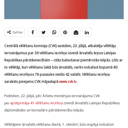
Dalīties
Centrālā vēlēšanu komisija (CVK) sestdien, 23. jūlijā, atbalstīja vēlētāju
ierosinājumus par 39 vēlēšanu iecirkņu izveidi ārvalstīs ārpus Latvijas
Republikas pārstāvniecībām – citās balsošanai piemērotās telpās. Līdz ar
to vēlētāji, kuri vēlēšanu laikā būs ārvalstīs, varēs nobalsot kopumā 80
vēlēšanu iecirkņos 78 pasaules vietās 42 valstīs. Vēlēšanu iecirkņu
saraksts pieejams CVK mājaslapā
www.cvk.lv
.
Piektdien, 22. jūlijā, pēc Ārlietu ministrijas ierosinājuma CVK
jau
apstiprināja 41 vēlēšanu iecirkņa
izveidi ārvalstīs Latvijas Republikas
diplomātisko un konsulāro pārstāvniecību telpās.
Vēlētājiem ārvalstīs vēlēšanu dienā, 1. oktobrī, būs iespēja nobalsot