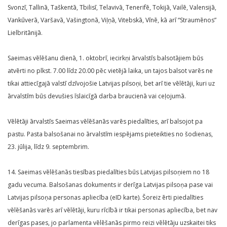
Svonzī, Tallinā, Taškentā, Tbilisī, Telavivā, Tenerifē, Tokijā, Vailē, Valensijā,
Vankūverā, Varšavā, Vašingtonā, Viļņā, Vitebskā, Vīnē, kā arī “Straumēnos”
Lielbritānijā.
Saeimas vēlēšanu dienā, 1. oktobrī, iecirkņi ārvalstīs balsotājiem būs
atvērti no plkst. 7.00 līdz 20.00 pēc vietējā laika, un tajos balsot varēs ne
tikai attiecīgajā valstī dzīvojošie Latvijas pilsoņi, bet arī tie vēlētāji, kuri uz
ārvalstīm būs devušies īslaicīgā darba braucienā vai ceļojumā.
Vēlētāji ārvalstīs Saeimas vēlēšanās varēs piedalīties, arī balsojot pa
pastu. Pasta balsošanai no ārvalstīm iespējams pieteikties no šodienas,
23. jūlija, līdz 9. septembrim.
14. Saeimas vēlēšanās tiesības piedalīties būs Latvijas pilsoņiem no 18
gadu vecuma. Balsošanas dokuments ir derīga Latvijas pilsoņa pase vai
Latvijas pilsoņa personas apliecība (eID karte). Šoreiz ērti piedalīties
vēlēšanās varēs arī vēlētāji, kuru rīcībā ir tikai personas apliecība, bet nav
derīgas pases, jo parlamenta vēlēšanās pirmo reizi vēlētāju uzskaitei tiks