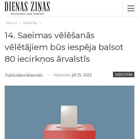
Sākums
Sabiedrība
14. Saeimas vēlēšanās
vēlētājiem būs iespēja balsot
80 iecirkņos ārvalstīs
Atjaunots
Jūl 25, 2022
SABIEDRĪBA
Publicitātes Materiāls