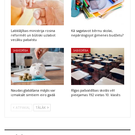
Labklājības ministrija rosina
Kā sagatavot bērnu skolai,
reformēt un būtiski uzlabot
nepārslogojot ģimenes budžetu?
vecāku pabalstu
SABIEDRĪBA
SABIEDRĪBA
Naudas glabāšana mājās var
Rīgas pašvaldības skolās vēl
izmaksāt simtiem eiro gadā
pieejamas 192 vietas 10. klasēs
ATPAKAĻ
TĀLĀK