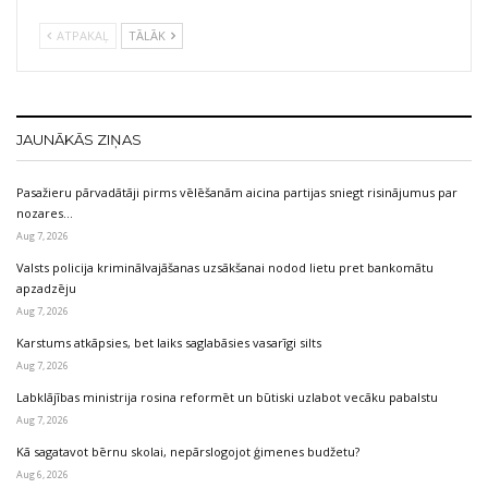
ATPAKAĻ
TĀLĀK
JAUNĀKĀS ZIŅAS
Pasažieru pārvadātāji pirms vēlēšanām aicina partijas sniegt risinājumus par
nozares…
Aug 7, 2026
Valsts policija kriminālvajāšanas uzsākšanai nodod lietu pret bankomātu
apzadzēju
Aug 7, 2026
Karstums atkāpsies, bet laiks saglabāsies vasarīgi silts
Aug 7, 2026
Labklājības ministrija rosina reformēt un būtiski uzlabot vecāku pabalstu
Aug 7, 2026
Kā sagatavot bērnu skolai, nepārslogojot ģimenes budžetu?
Aug 6, 2026