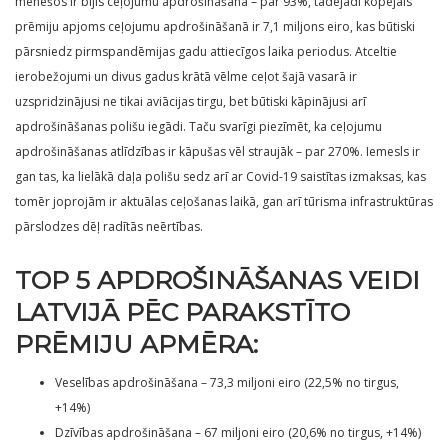
mēnešos ir bijis ceļojumu apdrošināšanā – par 93%, tādējādi kopējais
prēmiju apjoms ceļojumu apdrošināšanā ir 7,1 miljons eiro, kas būtiski
pārsniedz pirmspandēmijas gadu attiecīgos laika periodus. Atceltie
ierobežojumi un divus gadus krātā vēlme ceļot šajā vasarā ir
uzspridzinājusi ne tikai aviācijas tirgu, bet būtiski kāpinājusi arī
apdrošināšanas polišu iegādi. Taču svarīgi piezīmēt, ka ceļojumu
apdrošināšanas atlīdzības ir kāpušas vēl straujāk – par 270%. Iemesls ir
gan tas, ka lielākā daļa polišu sedz arī ar Covid-19 saistītas izmaksas, kas
tomēr joprojām ir aktuālas ceļošanas laikā, gan arī tūrisma infrastruktūras
pārslodzes dēļ radītās neērtības.
TOP 5 APDROŠINĀŠANAS VEIDI
LATVIJĀ PĒC PARAKSTĪTO
PRĒMIJU APMĒRA:
Veselības apdrošināšana – 73,3 miljoni eiro (22,5% no tirgus,
+14%)
Dzīvības apdrošināšana – 67 miljoni eiro (20,6% no tirgus, +14%)