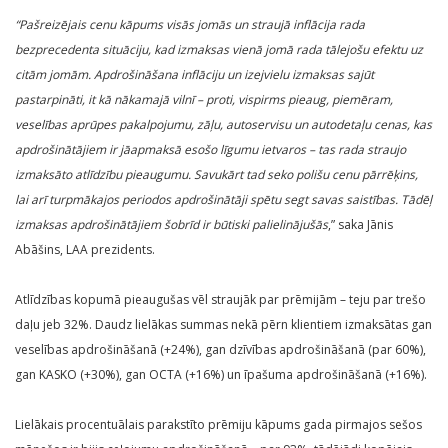
“Pašreizējais cenu kāpums visās jomās un straujā inflācija rada
bezprecedenta situāciju, kad izmaksas vienā jomā rada tālejošu efektu uz
citām jomām. Apdrošināšana inflāciju un izejvielu izmaksas sajūt
pastarpināti, it kā nākamajā vilnī – proti, vispirms pieaug, piemēram,
veselības aprūpes pakalpojumu, zāļu, autoservisu un autodetaļu cenas, kas
apdrošinātājiem ir jāapmaksā esošo līgumu ietvaros – tas rada straujo
izmaksāto atlīdzību pieaugumu. Savukārt tad seko polišu cenu pārrēķins,
lai arī turpmākajos periodos apdrošinātāji spētu segt savas saistības. Tādēļ
izmaksas apdrošinātājiem šobrīd ir būtiski palielinājušās
,” saka Jānis
Abāšins, LAA prezidents.
Atlīdzības kopumā pieaugušas vēl straujāk par prēmijām – teju par trešo
daļu jeb 32%. Daudz lielākas summas nekā pērn klientiem izmaksātas gan
veselības apdrošināšanā (+24%), gan dzīvības apdrošināšanā (par 60%),
gan KASKO (+30%), gan OCTA (+16%) un īpašuma apdrošināšanā (+16%).
Lielākais procentuālais parakstīto prēmiju kāpums gada pirmajos sešos