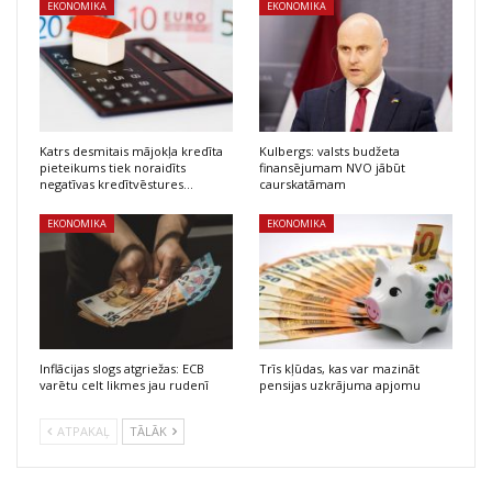
EKONOMIKA
EKONOMIKA
Katrs desmitais mājokļa kredīta
Kulbergs: valsts budžeta
pieteikums tiek noraidīts
finansējumam NVO jābūt
negatīvas kredītvēstures…
caurskatāmam
EKONOMIKA
EKONOMIKA
Inflācijas slogs atgriežas: ECB
Trīs kļūdas, kas var mazināt
varētu celt likmes jau rudenī
pensijas uzkrājuma apjomu
ATPAKAĻ
TĀLĀK