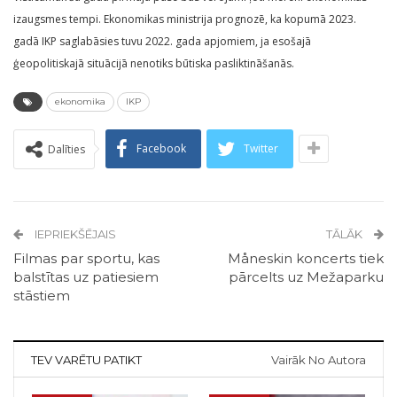
izaugsmes tempi. Ekonomikas ministrija prognozē, ka kopumā 2023.
gadā IKP saglabāsies tuvu 2022. gada apjomiem, ja esošajā
ģeopolitiskajā situācijā nenotiks būtiska pasliktināšanās.
ekonomika
IKP
Facebook
Twitter
Dalīties
IEPRIEKŠĒJAIS
TĀLĀK
Filmas par sportu, kas
Måneskin koncerts tiek
balstītas uz patiesiem
pārcelts uz Mežaparku
stāstiem
TEV VARĒTU PATIKT
Vairāk No Autora