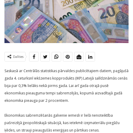
Dalīties
Saskaņā ar Centrālās statistikas pārvaldes publicētajiem datiem, pagājušā
gada 4. ceturksnī iekšzemes kopprodukts (IKP) Latvijā salīdzināmās cenās
bija par 0,3% lielāks nekā pirms gada. Lai arī gada otrajā pusē
ekonomikas pieauguma tempi sabremzējās, kopumā aizvadītajā gadā
ekonomika pieauga par 2 procentiem.
Ekonomikas sabremzēšanās galvenie iemesli ir lielā nenoteiktība
pašreizējā ģeopolitiskajā situācijā, kas ietekmē izejmateriālu piegāžu
ķēdes, un strauji pieaugušās enerģijas un pārtikas cenas.