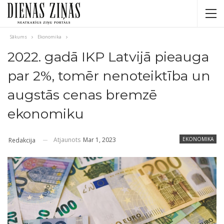
Sākums
Ekonomika
2022. gadā IKP Latvijā pieauga
par 2%, tomēr nenoteiktība un
augstās cenas bremzē
ekonomiku
Atjaunots
Mar 1, 2023
EKONOMIKA
Redakcija