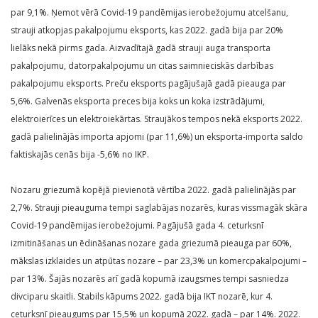
par 9,1%. Ņemot vērā Covid-19 pandēmijas ierobežojumu atcelšanu,
strauji atkopjas pakalpojumu eksports, kas 2022. gadā bija par 20%
lielāks nekā pirms gada. Aizvadītajā gadā strauji auga transporta
pakalpojumu, datorpakalpojumu un citas saimnieciskās darbības
pakalpojumu eksports. Preču eksports pagājušajā gadā pieauga par
5,6%. Galvenās eksporta preces bija koks un koka izstrādājumi,
elektroierīces un elektroiekārtas. Straujākos tempos nekā eksports 2022.
gadā palielinājās importa apjomi (par 11,6%) un eksporta-importa saldo
faktiskajās cenās bija -5,6% no IKP.
Nozaru griezumā kopējā pievienotā vērtība 2022. gadā palielinājās par
2,7%. Strauji pieauguma tempi saglabājas nozarēs, kuras vissmagāk skāra
Covid-19 pandēmijas ierobežojumi. Pagājušā gada 4. ceturksnī
izmitināšanas un ēdināšanas nozare gada griezumā pieauga par 60%,
mākslas izklaides un atpūtas nozare – par 23,3% un komercpakalpojumi –
par 13%. Šajās nozarēs arī gadā kopumā izaugsmes tempi sasniedza
divciparu skaitli. Stabils kāpums 2022. gadā bija IKT nozarē, kur 4.
ceturksnī pieaugums par 15,5% un kopumā 2022. gadā – par 14%. 2022.