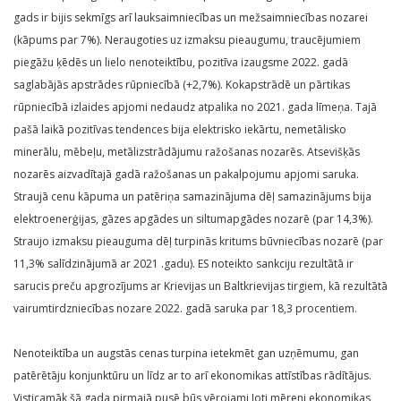
gads ir bijis sekmīgs arī lauksaimniecības un mežsaimniecības nozarei
(kāpums par 7%). Neraugoties uz izmaksu pieaugumu, traucējumiem
piegāžu ķēdēs un lielo nenoteiktību, pozitīva izaugsme 2022. gadā
saglabājās apstrādes rūpniecībā (+2,7%). Kokapstrādē un pārtikas
rūpniecībā izlaides apjomi nedaudz atpalika no 2021. gada līmeņa. Tajā
pašā laikā pozitīvas tendences bija elektrisko iekārtu, nemetālisko
minerālu, mēbeļu, metālizstrādājumu ražošanas nozarēs. Atsevišķās
nozarēs aizvadītajā gadā ražošanas un pakalpojumu apjomi saruka.
Straujā cenu kāpuma un patēriņa samazinājuma dēļ samazinājums bija
elektroenerģijas, gāzes apgādes un siltumapgādes nozarē (par 14,3%).
Straujo izmaksu pieauguma dēļ turpinās kritums būvniecības nozarē (par
11,3% salīdzinājumā ar 2021 .gadu). ES noteikto sankciju rezultātā ir
sarucis preču apgrozījums ar Krievijas un Baltkrievijas tirgiem, kā rezultātā
vairumtirdzniecības nozare 2022. gadā saruka par 18,3 procentiem.
Nenoteiktība un augstās cenas turpina ietekmēt gan uzņēmumu, gan
patērētāju konjunktūru un līdz ar to arī ekonomikas attīstības rādītājus.
Visticamāk šā gada pirmajā pusē būs vērojami ļoti mēreni ekonomikas