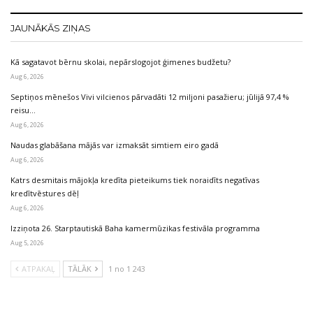
JAUNĀKĀS ZIŅAS
Kā sagatavot bērnu skolai, nepārslogojot ģimenes budžetu?
Aug 6, 2026
Septiņos mēnešos Vivi vilcienos pārvadāti 12 miljoni pasažieru; jūlijā 97,4 %
reisu…
Aug 6, 2026
Naudas glabāšana mājās var izmaksāt simtiem eiro gadā
Aug 6, 2026
Katrs desmitais mājokļa kredīta pieteikums tiek noraidīts negatīvas
kredītvēstures dēļ
Aug 6, 2026
Izziņota 26. Starptautiskā Baha kamermūzikas festivāla programma
Aug 5, 2026
ATPAKAĻ
TĀLĀK
1 no 1 243