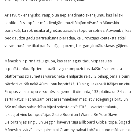
Ar savu tik enerģisko, raupjo un nepieradināto skanējumu, kas lieliski
saplūdināts kopā ar mūsdienīgām muzikālajām vēsmām Måneskin
panākuši, ka rokmūzika atgriežas pasaules topu virsotnēs. Apvienība, kas
pēc daudzu gadu pārtraukuma pierādīja, ka Eirovīzijas kontekstā atkal
varam runāt ne tikai par īslaicīgu spozmi, bet gan globālu slavas gājienu.
Måneskin ir pirmā itāļu grupa, kas sasniegusi tādu vispasaules
atpazīstamību. Spriediet paši – viņu kompozīcijas dažādās interneta
platformās straumētas vairāk nekā 4 miljardu reižu, 3 pilnapjoma albumi
pārdoti vairāk nekā 40 miljonu koptirāžā, 13 singli iekļuvuši Itālijas un citu
Eiropas valstu topu virsotnēs, saņemot 6 dimanta, 133 platīna un 34 zelta
sertifikātus. Pat mūžam pret ārzemniekiem mazliet vīzdegunīgā britu un
ASV mūzikas sabiedrība bijusi spiesta atzīt šī itāļu kvarteta talantu,
iekļaujot viņu kompozīcijas Zitti e Buoni un I Wanna Be Your Slave
Lielbritānijas singlu un Beggin’ kaverversiju Billboard Global topā. Šogad
Måneskin izvirzīti savai pirmajai Grammy balvai Labāko jauno mākslinieku