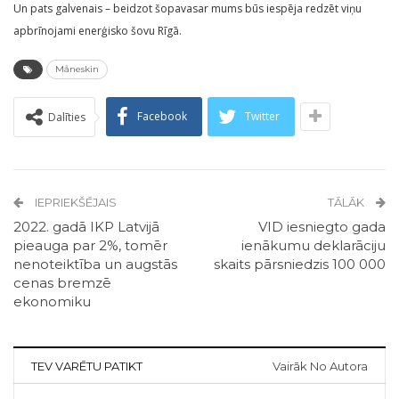
Un pats galvenais – beidzot šopavasar mums būs iespēja redzēt viņu
apbrīnojami enerģisko šovu Rīgā.
Måneskin
Facebook
Twitter
Dalīties
IEPRIEKŠĒJAIS
TĀLĀK
2022. gadā IKP Latvijā
VID iesniegto gada
pieauga par 2%, tomēr
ienākumu deklarāciju
nenoteiktība un augstās
skaits pārsniedzis 100 000
cenas bremzē
ekonomiku
TEV VARĒTU PATIKT
Vairāk No Autora