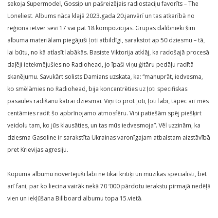
sekoja Supermodel, Gossip un pašreizējais radiostaciju favorīts – The
Loneliest. Albums nāca klajā 2023.gada 20.janvārī un tas atkarībā no
reģiona ietver sevī 17 vai pat 18 kompozīcijas. Grupas dalībnieki šim
albuma materiālam piegājuši ļoti atbildīgi, sarakstot ap 50 dziesmu – tā,
lai būtu, no kā atlasīt labākās. Basiste Viktorija atklāj, ka radošajā procesā
daļēji ietekmējušies no Radiohead, jo īpaši viņu ģitāru pedāļu radītā
skanējumu. Savukārt solists Damians uzskata, ka: “manuprāt, iedvesma,
ko smēlāmies no Radiohead, bija koncentrēties uz ļoti specifiskas
pasaules radīšanu katrai dziesmai. Viņi to prot ļoti, ļoti labi, tāpēc arī mēs
centāmies radīt šo apbrīnojamo atmosfēru. Viņi patiešām spēj piešķirt
veidolu tam, ko jūs klausāties, un tas mūs iedvesmoja”. Vēl uzzinām, ka
dziesma Gasoline ir sarakstīta Ukrainas varonīgajam atbalstam aizstāvībā
pret Krievijas agresiju.
Kopumā albumu novērtējuši labi ne tikai kritiķi un mūzikas speciālisti, bet
arī fani, par ko liecina vairāk nekā 70 ‘000 pārdotu ierakstu pirmajā nedēļā
vien un iekļūšana Billboard albumu topa 15.vietā.