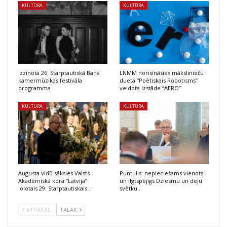
KULTŪRA
KULTŪRA
Izziņota 26. Starptautiskā Baha
LNMM norisināsies mākslinieču
kamermūzikas festivāla
dueta “Poētiskais Robotisms”
programma
veidota izstāde “AERO”
KULTŪRA
KULTŪRA
Augusta vidū sāksies Valsts
Puntulis: nepieciešams vienots
Akadēmiskā kora “Latvija”
un ilgtspējīgs Dziesmu un deju
lolotais 29. Starptautiskais…
svētku…
ATPAKAĻ
TĀLĀK