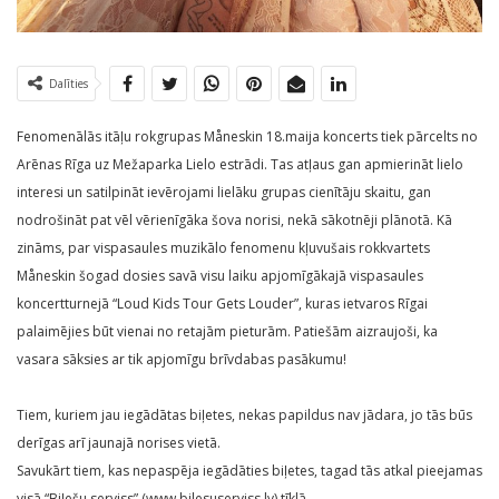
Dalīties
Fenomenālās itāļu rokgrupas Måneskin 18.maija koncerts tiek pārcelts no
Arēnas Rīga uz Mežaparka Lielo estrādi. Tas atļaus gan apmierināt lielo
interesi un satilpināt ievērojami lielāku grupas cienītāju skaitu, gan
nodrošināt pat vēl vērienīgāka šova norisi, nekā sākotnēji plānotā. Kā
zināms, par vispasaules muzikālo fenomenu kļuvušais rokkvartets
Måneskin šogad dosies savā visu laiku apjomīgākajā vispasaules
koncertturnejā “Loud Kids Tour Gets Louder”, kuras ietvaros Rīgai
palaimējies būt vienai no retajām pieturām. Patiešām aizraujoši, ka
vasara sāksies ar tik apjomīgu brīvdabas pasākumu!
Tiem, kuriem jau iegādātas biļetes, nekas papildus nav jādara, jo tās būs
derīgas arī jaunajā norises vietā.
Savukārt tiem, kas nepaspēja iegādāties biļetes, tagad tās atkal pieejamas
visā “Biļešu serviss” (www.bilesuserviss.lv) tīklā.