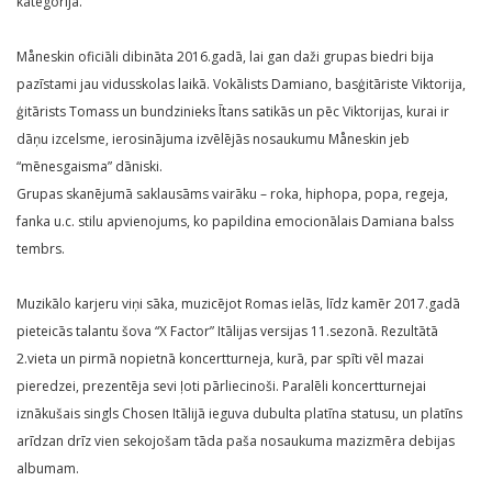
kategorijā.
Måneskin oficiāli dibināta 2016.gadā, lai gan daži grupas biedri bija
pazīstami jau vidusskolas laikā. Vokālists Damiano, basģitāriste Viktorija,
ģitārists Tomass un bundzinieks Ītans satikās un pēc Viktorijas, kurai ir
dāņu izcelsme, ierosinājuma izvēlējās nosaukumu Måneskin jeb
“mēnesgaisma” dāniski.
Grupas skanējumā saklausāms vairāku – roka, hiphopa, popa, regeja,
fanka u.c. stilu apvienojums, ko papildina emocionālais Damiana balss
tembrs.
Muzikālo karjeru viņi sāka, muzicējot Romas ielās, līdz kamēr 2017.gadā
pieteicās talantu šova “X Factor” Itālijas versijas 11.sezonā. Rezultātā
2.vieta un pirmā nopietnā koncertturneja, kurā, par spīti vēl mazai
pieredzei, prezentēja sevi ļoti pārliecinoši. Paralēli koncertturnejai
iznākušais singls Chosen Itālijā ieguva dubulta platīna statusu, un platīns
arīdzan drīz vien sekojošam tāda paša nosaukuma mazizmēra debijas
albumam.