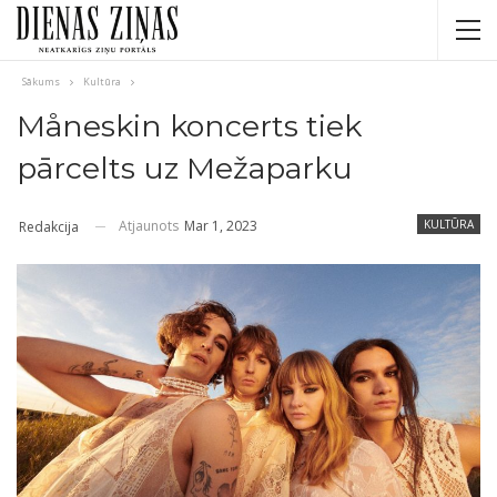
Sākums
Kultūra
Måneskin koncerts tiek
pārcelts uz Mežaparku
Atjaunots
Mar 1, 2023
KULTŪRA
Redakcija