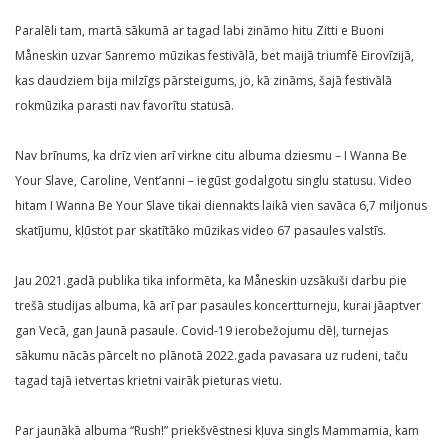
Paralēli tam, martā sākumā ar tagad labi zināmo hitu Zitti e Buoni
Måneskin uzvar Sanremo mūzikas festivālā, bet maijā triumfē Eirovīzijā,
kas daudziem bija milzīgs pārsteigums, jo, kā zināms, šajā festivālā
rokmūzika parasti nav favorītu statusā.
Nav brīnums, ka drīz vien arī virkne citu albuma dziesmu – I Wanna Be
Your Slave, Caroline, Vent’anni – iegūst godalgotu singlu statusu. Video
hitam I Wanna Be Your Slave tikai diennakts laikā vien savāca 6,7 miljonus
skatījumu, kļūstot par skatītāko mūzikas video 67 pasaules valstīs.
Jau 2021.gadā publika tika informēta, ka Måneskin uzsākuši darbu pie
trešā studijas albuma, kā arī par pasaules koncertturneju, kurai jāaptver
gan Vecā, gan Jaunā pasaule. Covid-19 ierobežojumu dēļ, turnejas
sākumu nācās pārcelt no plānotā 2022.gada pavasara uz rudeni, taču
tagad tajā ietvertas krietni vairāk pieturas vietu.
Par jaunākā albuma “Rush!” priekšvēstnesi kļuva singls Mammamia, kam