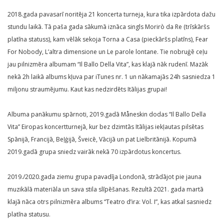
2018.gada pavasarī noritēja 21 koncerta turneja, kura tika izpārdota dažu
stundu laikā. Tā paša gada sākumā iznāca singls Morirò da Re (trīskāršs
platīna statuss), kam vēlāk sekoja Torna a Casa (pieckāršs platīns), Fear
For Nobody, L’altra dimensione un Le parole lontane. Tie nobruģē ceļu
jau pilnizmēra albumam “Il Ballo Della Vita”, kas klajā nāk rudenī. Mazāk
nekā 2h laikā albums kļuva par iTunes nr. 1 un nākamajās 24h sasniedza 1
miljonu straumējumu. Kaut kas nedzirdēts Itālijas grupai!
Albuma panākumu spārnoti, 2019.gadā Måneskin dodas “Il Ballo Della
Vita” Eiropas koncertturnejā, kur bez dzimtās Itālijas iekļautas pilsētas
Spānijā, Francijā, Beļģijā, Šveicē, Vācijā un pat Lielbritānijā. Kopumā
2019.gadā grupa sniedz vairāk nekā 70 izpārdotus koncertus.
2019./2020.gada ziemu grupa pavadīja Londonā, strādājot pie jauna
muzikālā materiāla un sava stila slīpēšanas. Rezultā 2021. gada martā
klajā nāca otrs pilnizmēra albums “Teatro d’ira: Vol. I”, kas atkal sasniedz
platīna statusu.