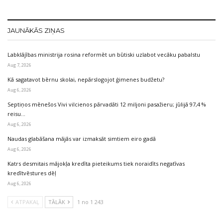
JAUNĀKĀS ZIŅAS
Labklājības ministrija rosina reformēt un būtiski uzlabot vecāku pabalstu
Aug 7, 2026
Kā sagatavot bērnu skolai, nepārslogojot ģimenes budžetu?
Aug 6, 2026
Septiņos mēnešos Vivi vilcienos pārvadāti 12 miljoni pasažieru; jūlijā 97,4 %
reisu…
Aug 6, 2026
Naudas glabāšana mājās var izmaksāt simtiem eiro gadā
Aug 6, 2026
Katrs desmitais mājokļa kredīta pieteikums tiek noraidīts negatīvas
kredītvēstures dēļ
Aug 6, 2026
ATPAKAĻ
TĀLĀK
1 no 1 243