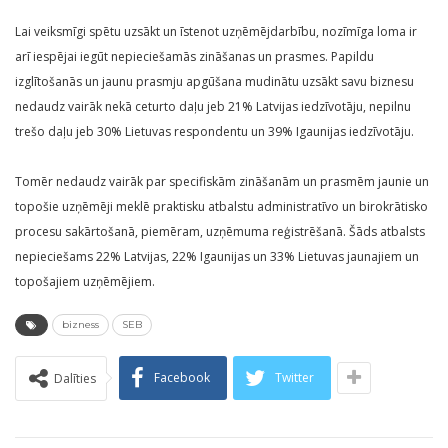
Lai veiksmīgi spētu uzsākt un īstenot uzņēmējdarbību, nozīmīga loma ir
arī iespējai iegūt nepieciešamās zināšanas un prasmes. Papildu
izglītošanās un jaunu prasmju apgūšana mudinātu uzsākt savu biznesu
nedaudz vairāk nekā ceturto daļu jeb 21% Latvijas iedzīvotāju, nepilnu
trešo daļu jeb 30% Lietuvas respondentu un 39% Igaunijas iedzīvotāju.
Tomēr nedaudz vairāk par specifiskām zināšanām un prasmēm jaunie un
topošie uzņēmēji meklē praktisku atbalstu administratīvo un birokrātisko
procesu sakārtošanā, piemēram, uzņēmuma reģistrēšanā. Šāds atbalsts
nepieciešams 22% Latvijas, 22% Igaunijas un 33% Lietuvas jaunajiem un
topošajiem uzņēmējiem.
bizness
SEB
Facebook
Twitter
Dalīties