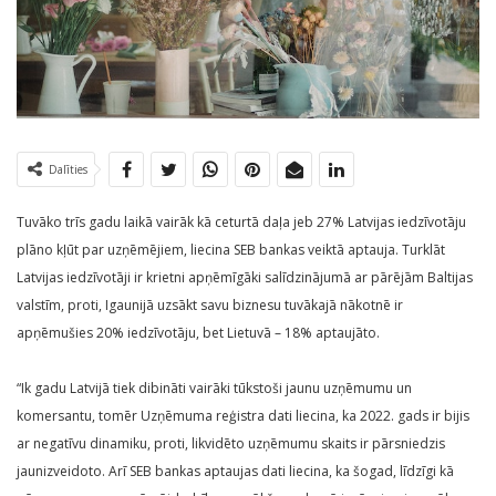
Dalīties
Tuvāko trīs gadu laikā vairāk kā ceturtā daļa jeb 27% Latvijas iedzīvotāju
plāno kļūt par uzņēmējiem, liecina SEB bankas veiktā aptauja. Turklāt
Latvijas iedzīvotāji ir krietni apņēmīgāki salīdzinājumā ar pārējām Baltijas
valstīm, proti, Igaunijā uzsākt savu biznesu tuvākajā nākotnē ir
apņēmušies 20% iedzīvotāju, bet Lietuvā – 18% aptaujāto.
“Ik gadu Latvijā tiek dibināti vairāki tūkstoši jaunu uzņēmumu un
komersantu, tomēr Uzņēmuma reģistra dati liecina, ka 2022. gads ir bijis
ar negatīvu dinamiku, proti, likvidēto uzņēmumu skaits ir pārsniedzis
jaunizveidoto. Arī SEB bankas aptaujas dati liecina, ka šogad, līdzīgi kā