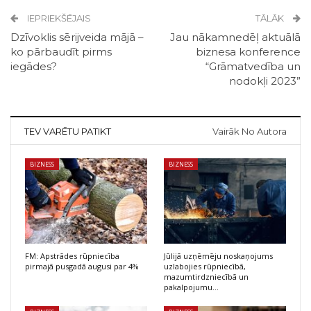
IEPRIEKŠĒJAIS
TĀLĀK
Dzīvoklis sērijveida mājā –
Jau nākamnedēļ aktuālā
ko pārbaudīt pirms
biznesa konference
iegādes?
“Grāmatvedība un
nodokļi 2023”
TEV VARĒTU PATIKT
Vairāk No Autora
BIZNESS
BIZNESS
FM: Apstrādes rūpniecība
Jūlijā uzņēmēju noskaņojums
pirmajā pusgadā augusi par 4%
uzlabojies rūpniecībā,
mazumtirdzniecībā un
pakalpojumu…