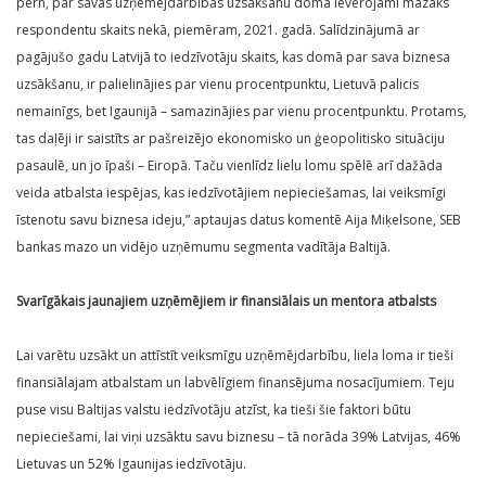
pērn, par savas uzņēmējdarbības uzsākšanu domā ievērojami mazāks
respondentu skaits nekā, piemēram, 2021. gadā. Salīdzinājumā ar
pagājušo gadu Latvijā to iedzīvotāju skaits, kas domā par sava biznesa
uzsākšanu, ir palielinājies par vienu procentpunktu, Lietuvā palicis
nemainīgs, bet Igaunijā – samazinājies par vienu procentpunktu. Protams,
tas daļēji ir saistīts ar pašreizējo ekonomisko un ģeopolitisko situāciju
pasaulē, un jo īpaši – Eiropā. Taču vienlīdz lielu lomu spēlē arī dažāda
veida atbalsta iespējas, kas iedzīvotājiem nepieciešamas, lai veiksmīgi
īstenotu savu biznesa ideju,” aptaujas datus komentē Aija Miķelsone, SEB
bankas mazo un vidējo uzņēmumu segmenta vadītāja Baltijā.
Svarīgākais jaunajiem uzņēmējiem ir finansiālais un mentora atbalsts
Lai varētu uzsākt un attīstīt veiksmīgu uzņēmējdarbību, liela loma ir tieši
finansiālajam atbalstam un labvēlīgiem finansējuma nosacījumiem. Teju
puse visu Baltijas valstu iedzīvotāju atzīst, ka tieši šie faktori būtu
nepieciešami, lai viņi uzsāktu savu biznesu – tā norāda 39% Latvijas, 46%
Lietuvas un 52% Igaunijas iedzīvotāju.