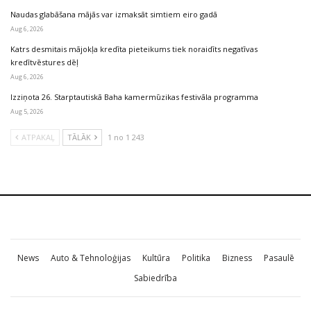
Naudas glabāšana mājās var izmaksāt simtiem eiro gadā
Aug 6, 2026
Katrs desmitais mājokļa kredīta pieteikums tiek noraidīts negatīvas
kredītvēstures dēļ
Aug 6, 2026
Izziņota 26. Starptautiskā Baha kamermūzikas festivāla programma
Aug 5, 2026
ATPAKAĻ
TĀLĀK
1 no 1 243
News
Auto & Tehnoloģijas
Kultūra
Politika
Bizness
Pasaulē
Sabiedrība