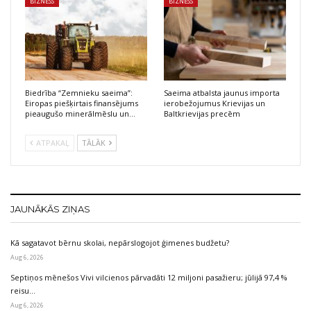
BIZNESS
BIZNESS
Biedrība “Zemnieku saeima”:
Saeima atbalsta jaunus importa
Eiropas piešķirtais finansējums
ierobežojumus Krievijas un
pieaugušo minerālmēslu un…
Baltkrievijas precēm
ATPAKAĻ
TĀLĀK
JAUNĀKĀS ZIŅAS
Kā sagatavot bērnu skolai, nepārslogojot ģimenes budžetu?
Aug 6, 2026
Septiņos mēnešos Vivi vilcienos pārvadāti 12 miljoni pasažieru; jūlijā 97,4 %
reisu…
Aug 6, 2026