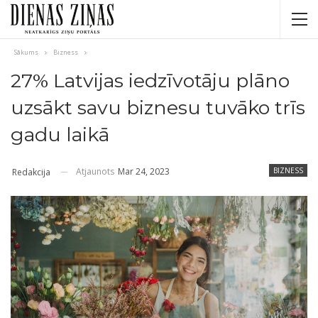
Sākums
Bizness
27% Latvijas iedzīvotāju plāno
uzsākt savu biznesu tuvāko trīs
gadu laikā
Atjaunots
Mar 24, 2023
BIZNESS
Redakcija