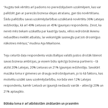
“Augstu tiek vērtēts arī padoms no pieredzējušiem uzņēmējiem, kas var
palīdzēt gan ar pareizās biznesa idejas atrašanu, gan tās novērtēšanu.
Šādu palīdzību savas uzņēmējdarbības uzsākšanā novērtētu 36% Latvijas
iedzīvotāju, kā arī 49% Lietuvas un 45% Igaunijas respondentu. Zinot, ka
nereti mēs tiekam uzskatīta par kautrīgu tautu, vēlos iedrošināt ikvienu
nebaidīties meklēt atbalstu, lai veiksmīgāk sasniegtu pat ļoti drosmīgus
nākotnes mērķus,” mudina Aija Miķelsone.
Teju ceturtā daļa respondentu visās Baltijas valstīs justos drošāk īstenot
savas biznesa ambīcijas, ja viņiem būtu spēcīgs biznesa partneris – tā
atzīst 20% Latvijas, 20% Lietuvas un 21% Igaunijas iedzīvotāju. Savukārt
mazāka loma ir ģimenes un draugu iedrošinājumam, jo to kā faktoru, kas
motivētu uzsākt savu uzņēmējdarbību, norāda vien 12% Latvijas
respondentu, kamēr Lietuvā un Igaunijā nedaudz vairāk – attiecīgi 20% un
21% aptaujāto.
Būtiska loma ir arī atbilstošām zināšanām un prasmēm