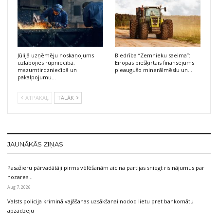
Jūlijā uzņēmēju noskaņojums
Biedrība “Zemnieku saeima”:
uzlabojies rūpniecībā,
Eiropas piešķirtais finansējums
mazumtirdzniecībā un
pieaugušo minerālmēslu un…
pakalpojumu…
ATPAKAĻ
TĀLĀK
JAUNĀKĀS ZIŅAS
Pasažieru pārvadātāji pirms vēlēšanām aicina partijas sniegt risinājumus par
nozares…
Aug 7, 2026
Valsts policija kriminālvajāšanas uzsākšanai nodod lietu pret bankomātu
apzadzēju