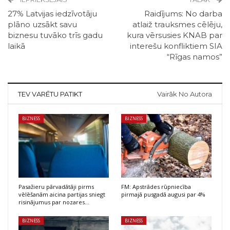
27% Latvijas iedzīvotāju
Raidījums: No darba
plāno uzsākt savu
atlaiž trauksmes cēlēju,
biznesu tuvāko trīs gadu
kura vērsusies KNAB par
laikā
interešu konfliktiem SIA
“Rīgas namos”
TEV VARĒTU PATIKT
Vairāk No Autora
BIZNESS
BIZNESS
Pasažieru pārvadātāji pirms
FM: Apstrādes rūpniecība
vēlēšanām aicina partijas sniegt
pirmajā pusgadā augusi par 4%
risinājumus par nozares…
BIZNESS
BIZNESS