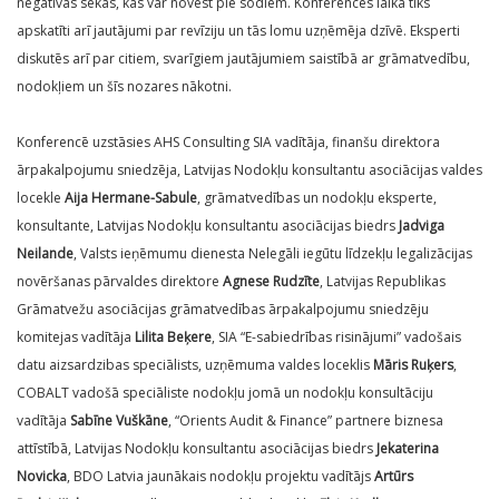
negatīvas sekas, kas var novest pie sodiem. Konferences laikā tiks
apskatīti arī jautājumi par revīziju un tās lomu uzņēmēja dzīvē. Eksperti
diskutēs arī par citiem, svarīgiem jautājumiem saistībā ar grāmatvedību,
nodokļiem un šīs nozares nākotni.
Konferencē uzstāsies AHS Consulting SIA vadītāja, finanšu direktora
ārpakalpojumu sniedzēja, Latvijas Nodokļu konsultantu asociācijas valdes
locekle
Aija Hermane-Sabule
, grāmatvedības un nodokļu eksperte,
konsultante, Latvijas Nodokļu konsultantu asociācijas biedrs
Jadviga
Neilande
, Valsts ieņēmumu dienesta Nelegāli iegūtu līdzekļu legalizācijas
novēršanas pārvaldes direktore
Agnese Rudzīte
, Latvijas Republikas
Grāmatvežu asociācijas grāmatvedības ārpakalpojumu sniedzēju
komitejas vadītāja
Lilita Beķere
, SIA “E-sabiedrības risinājumi” vadošais
datu aizsardzibas speciālists, uzņēmuma valdes loceklis
Māris Ruķers
,
COBALT vadošā speciāliste nodokļu jomā un nodokļu konsultāciju
vadītāja
Sabīne Vuškāne
, “Orients Audit & Finance” partnere biznesa
attīstībā, Latvijas Nodokļu konsultantu asociācijas biedrs
Jekaterina
Novicka
, BDO Latvia jaunākais nodokļu projektu vadītājs
Artūrs