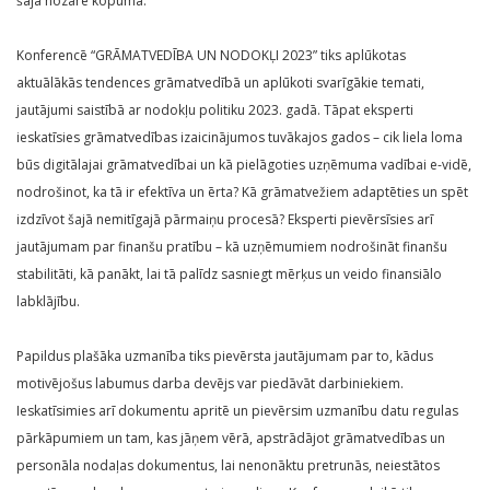
šajā nozarē kopumā.
Konferencē “GRĀMATVEDĪBA UN NODOKĻI 2023” tiks aplūkotas
aktuālākās tendences grāmatvedībā un aplūkoti svarīgākie temati,
jautājumi saistībā ar nodokļu politiku 2023. gadā. Tāpat eksperti
ieskatīsies grāmatvedības izaicinājumos tuvākajos gados – cik liela loma
būs digitālajai grāmatvedībai un kā pielāgoties uzņēmuma vadībai e-vidē,
nodrošinot, ka tā ir efektīva un ērta? Kā grāmatvežiem adaptēties un spēt
izdzīvot šajā nemitīgajā pārmaiņu procesā? Eksperti pievērsīsies arī
jautājumam par finanšu pratību – kā uzņēmumiem nodrošināt finanšu
stabilitāti, kā panākt, lai tā palīdz sasniegt mērķus un veido finansiālo
labklājību.
Papildus plašāka uzmanība tiks pievērsta jautājumam par to, kādus
motivējošus labumus darba devējs var piedāvāt darbiniekiem.
Ieskatīsimies arī dokumentu apritē un pievērsim uzmanību datu regulas
pārkāpumiem un tam, kas jāņem vērā, apstrādājot grāmatvedības un
personāla nodaļas dokumentus, lai nenonāktu pretrunās, neiestātos