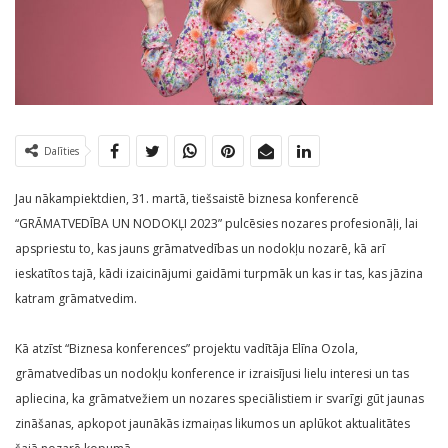
Dalīties
Jau nākampiektdien, 31. martā, tiešsaistē biznesa konferencē
“GRĀMATVEDĪBA UN NODOKĻI 2023” pulcēsies nozares profesionāļi, lai
apspriestu to, kas jauns grāmatvedības un nodokļu nozarē, kā arī
ieskatītos tajā, kādi izaicinājumi gaidāmi turpmāk un kas ir tas, kas jāzina
katram grāmatvedim.
Kā atzīst “Biznesa konferences” projektu vadītāja Elīna Ozola,
grāmatvedības un nodokļu konference ir izraisījusi lielu interesi un tas
apliecina, ka grāmatvežiem un nozares speciālistiem ir svarīgi gūt jaunas
zināšanas, apkopot jaunākās izmaiņas likumos un aplūkot aktualitātes