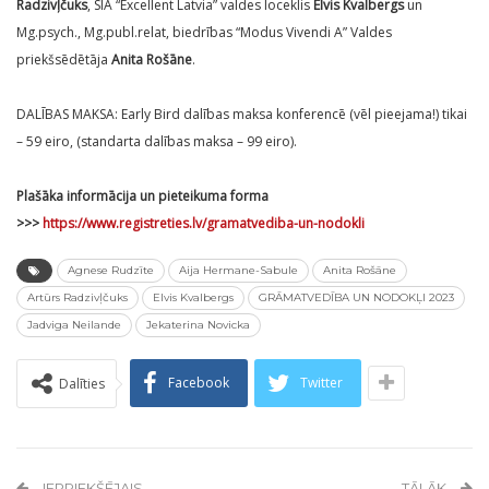
Radzivļčuks
, SIA “Excellent Latvia” valdes loceklis
Elvis Kvalbergs
un
Mg.psych., Mg.publ.relat, biedrības “Modus Vivendi A” Valdes
priekšsēdētāja
Anita Rošāne
.
DALĪBAS MAKSA: Early Bird dalības maksa konferencē (vēl pieejama!) tikai
– 59 eiro, (standarta dalības maksa – 99 eiro).
Plašāka informācija un pieteikuma forma
>>>
https://www.registreties.lv/gramatvediba-un-nodokli
Agnese Rudzīte
Aija Hermane-Sabule
Anita Rošāne
Artūrs Radzivļčuks
Elvis Kvalbergs
GRĀMATVEDĪBA UN NODOKĻI 2023
Jadviga Neilande
Jekaterina Novicka
Facebook
Twitter
Dalīties
IEPRIEKŠĒJAIS
TĀLĀK