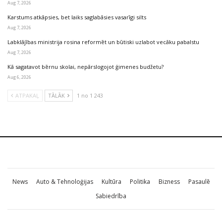
Aug 7, 2026
Karstums atkāpsies, bet laiks saglabāsies vasarīgi silts
Aug 7, 2026
Labklājības ministrija rosina reformēt un būtiski uzlabot vecāku pabalstu
Aug 7, 2026
Kā sagatavot bērnu skolai, nepārslogojot ģimenes budžetu?
Aug 6, 2026
ATPAKAĻ
TĀLĀK
1 no 1 243
News
Auto & Tehnoloģijas
Kultūra
Politika
Bizness
Pasaulē
Sabiedrība