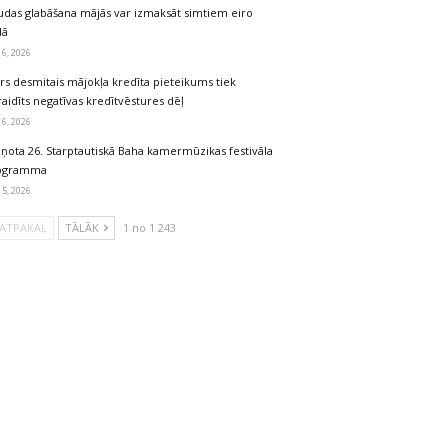
udas glabāšana mājās var izmaksāt simtiem eiro
dā
 6, 2026
rs desmitais mājokļa kredīta pieteikums tiek
aidīts negatīvas kredītvēstures dēļ
 6, 2026
iņota 26. Starptautiskā Baha kamermūzikas festivāla
ogramma
 5, 2026
ATPAKAĻ
TĀLĀK
1 no 1 243