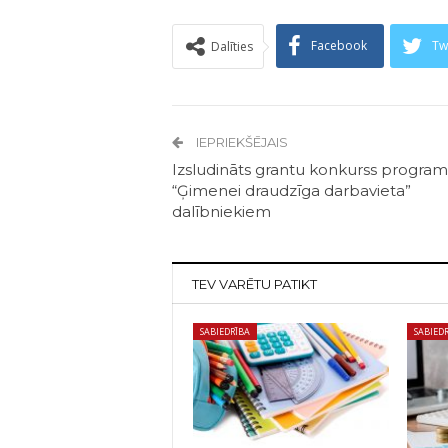
Facebook
Tw
Dalīties
IEPRIEKŠĒJAIS
Izsludināts grantu konkurss progra
“Ģimenei draudzīga darbavieta”
dalībniekiem
TEV VARĒTU PATIKT
SABIEDRĪBA
SABIED