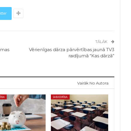
itter
TĀLĀK
mmas
Vērienīgas dārza pārvērtības jaunā TV3
raidījumā “Kas dārzā”
Vairāk No Autora
RĪBA
SABIEDRĪBA