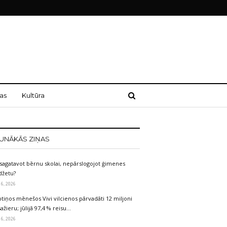
as
Kultūra
UNĀKĀS ZIŅAS
sagatavot bērnu skolai, nepārslogojot ģimenes
džetu?
 6, 2026
tiņos mēnešos Vivi vilcienos pārvadāti 12 miljoni
ažieru; jūlijā 97,4 % reisu…
 6, 2026