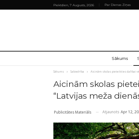
Par Dienas Ziņas
Piektdien, 7 Augusts, 2026
Sākums
Sākums
Sabiedrība
Aicinām skolas pieteikties dalībai v
Aicinām skolas pietei
“Latvijas meža dienā
Atjaunots
Apr 12, 2
Publicitātes Materiāls