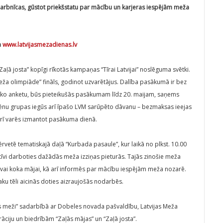
 darbnīcas, gūstot priekšstatu par mācību un karjeras iespējām meža
a
www.latvijasmezadienas.lv
Zaļā josta” kopīgi rīkotās kampaņas “Tīrai Latvijai” noslēguma svētki.
eža olimpiāde” fināls, godinot uzvarētājus. Dalība pasākumā ir bez
isko anketu, būs pieteikušās pasākumam līdz 20. maijam, saņems
lēnu grupas iegūs arī īpašo LVM sarūpēto dāvanu – bezmaksas ieejas
arī varēs izmantot pasākuma dienā.
rvetē tematiskajā daļā “Kurbada pasaule”, kur laikā no plkst. 10.00
aktīvi darboties dažādās meža izziņas pieturās. Tajās zinošie meža
atavai koka mājai, kā arī informēs par mācību iespējām meža nozarē.
aku tēli aicinās doties aizraujošās nodarbēs.
sts meži” sadarbībā ar Dobeles novada pašvaldību, Latvijas Meža
rāciju un biedrībām “Zaļās mājas” un “Zaļā josta”.