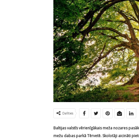
Dalīties
Baltijas valstīs vērienīgākais meža nozares pasāku
mežu dabas parkā Tērvetē. Skolotāji aicināti pie