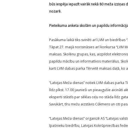
būs iespēja iepazīt vairāk nekā 80 meža izziņas
nozarē.
Pieteikuma anketa skolām un papildu informācij
Pasākuma laikā tiks svinēti arī LVM un biedrības “
Tāpat 27. maijā norisināsies arī konkursa “LVM M
maksas. Skolēnu grupas, kas, aizpildot elektron
papildu mācību un informatīvos materiālus. Sko
karti LVM dabas parka Tērvetē maksas daļā, ko 
“Latvijas Meža dienas” notiek LVM dabas parka Tē
līdz plkst. 17.00 jaunieši un pieaugušie aicināti 
eksperti stāstīs par sēklas ceļu no stāda līdz g
Savukārt, tīru mežu aizstāvis Cūkmens un citi pas
“Latvijas Meža dienas” organizē AS “Latvijas val
īpašnieku biedrību, Latvijas Kokrūpniecības fede