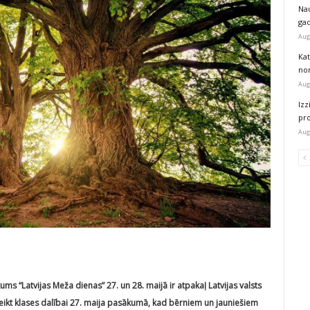
Na
ga
Aug
Kat
nor
Aug
Izz
pr
Aug
ms “Latvijas Meža dienas” 27. un 28. maijā ir atpakaļ Latvijas valsts
teikt klases dalībai 27. maija pasākumā, kad bērniem un jauniešiem