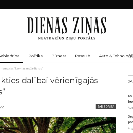
Sabiedrība
Politika
Bizness
Pasaulē
Auto & Tehnoloģij
ērienīgajās “Latvijas meža dienās”
kties dalībai vērienīgajās
JA
s”
Kā 
bu
022
SABIEDRĪBA
Aug
Sep
pas
Aug