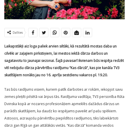
Dalīties
Laikapstākļi aiz loga paliek arvien siltāki, kā rezultātā mostas daba un
cilvēki ar zaļajiem pirkstiņiem, lai mestos iekšā dārza darbos un
sagatavotu to jaunajai sezonai. Šajā pavasarī ikvienam būs iespēja redzēt
vēl nebijušu dārza pārvērtību raidījumu “Kas dārzā”, kas pie kanāla TV3
skatītājiem nonāks jau no 16. aprīļa sestdienu vakaros pl. 19.20.
Tas būs raidījums visiem, kuriem patīk darboties ar rokām, iekopjot savu
zemes pleķīti pilsētā vai ārpus tās. Raidījuma vadītāja, TV3 personība Rūta
Dvinska kopā ar nozares profesionāļiem apmeklēs dažādus dārzus un
parādīs skatītājiem, ka daudz ko iespējams paveikt arī pašu spēkiem.
Astoņos, aizraujošu pārvērtību piepildītos raidījumos, tiks labiekārtoti
dārzi gan Rīgā un gan attālākās vietās. “Kas dārzā” komanda veidos