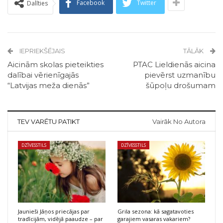
Facebook
Twitter
Dalīties
IEPRIEKŠĒJAIS
TĀLĀK
Aicinām skolas pieteikties
PTAC Lieldienās aicina
dalībai vērienīgajās
pievērst uzmanību
“Latvijas meža dienās”
šūpoļu drošumam
TEV VARĒTU PATIKT
Vairāk No Autora
DZĪVESSTILS
DZĪVESSTILS
Jaunieši Jāņos priecājas par
Grila sezona: kā sagatavoties
tradīcijām, vidējā paaudze – par
garajiem vasaras vakariem?