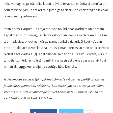
koku vainagi, stiprināti dīķa krasti, būvēta terase, uzstādīta siltumnīca un
bruģētas taciņas. Tāpat arī raidījuma gaitā dārzu labiekārtotāji dalīsies ar
praktiskiem padomiem.
“Man dārzs ir atpūta – es tajā atpūšos no ikdienas darbiem un domām.
Tāpat man ir ļoti svarīgi, lai dārzs kalpo man, nevis es – dārzam. Līdz šim
tas ir izdevies, pildot gan dārza pamatfunkciju (izaudzēt kaut ko), gan
emocionālā un filozofiskā ziņā. Dārzs ir mans prieks un man patīk, ka varu
redzēt sava darba augļus salīdzinoši īsā periodā. Es esmu cilvēks, kurš ir
tendēts uz mērķi, un dārzā to mērķi var sasniegt vienas vasaras laikā vai
pat ātrāk,”
apgalvo raidījuma vadītāja Rūta Dvinska.
Iedvesmojies pavasarīgām pārmaiņām arī savā zemes pleķītī un skaties
jauno dārza pārvērtību raidījumu “Kas dārzā” jau no 16. aprīļa sestdienu
vakaros pl. 19.20 vai atkārtojumā svētdienās pl. 9.25 kanālā TV3, kā arī
sestdienās pl. 9.30 kanālā TV3 Life.