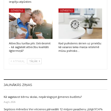
iespēju atpūsties
DZĪVESSTILS
DZĪVESSTILS
Attiecību tuvība pēc četrdesmit
Kad pulkstenis skrien uz priekšu:
– kā saglabāt attiecību kvalitāti
kā vasaras laika maiņa ietekmē
ilgtermiņā?
mūsu psihisko…
ATPAKAĻ
TĀLĀK
JAUNĀKĀS ZIŅAS
Kā sagatavot bērnu skolai, nepārslogojot ģimenes budžetu?
Aug 6, 2026
Septiņos mēnešos Vivi vilcienos pārvadāti 12 miljoni pasažieru; jūlijā 97,4 %