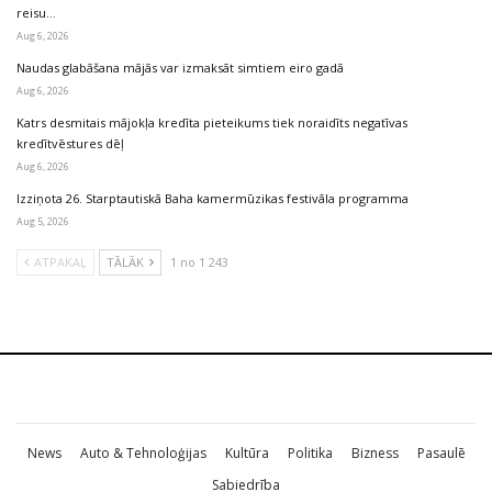
reisu…
Aug 6, 2026
Naudas glabāšana mājās var izmaksāt simtiem eiro gadā
Aug 6, 2026
Katrs desmitais mājokļa kredīta pieteikums tiek noraidīts negatīvas
kredītvēstures dēļ
Aug 6, 2026
Izziņota 26. Starptautiskā Baha kamermūzikas festivāla programma
Aug 5, 2026
ATPAKAĻ
TĀLĀK
1 no 1 243
News
Auto & Tehnoloģijas
Kultūra
Politika
Bizness
Pasaulē
Sabiedrība