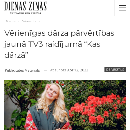
Sākums
Dzīvesstils
Vērienīgas dārza pārvērtības
jaunā TV3 raidījumā “Kas
dārzā”
Atjaunots
Apr 12, 2022
DZĪVESSTILS
Publicitātes Materiāls