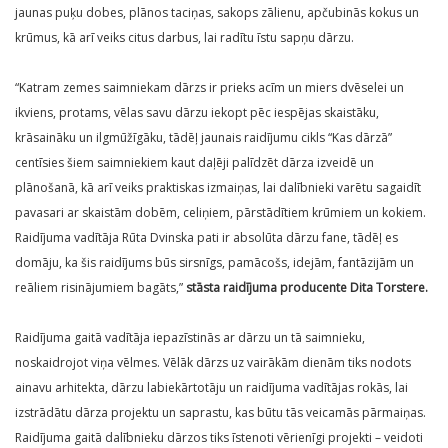
jaunas puķu dobes, plānos taciņas, sakops zālienu, apčubinās kokus un
krūmus, kā arī veiks citus darbus, lai radītu īstu sapņu dārzu.
“Katram zemes saimniekam dārzs ir prieks acīm un miers dvēselei un
ikviens, protams, vēlas savu dārzu iekopt pēc iespējas skaistāku,
krāsaināku un ilgmūžīgāku, tādēļ jaunais raidījumu cikls “Kas dārzā”
centīsies šiem saimniekiem kaut daļēji palīdzēt dārza izveidē un
plānošanā, kā arī veiks praktiskas izmaiņas, lai dalībnieki varētu sagaidīt
pavasari ar skaistām dobēm, celiņiem, pārstādītiem krūmiem un kokiem.
Raidījuma vadītāja Rūta Dvinska pati ir absolūta dārzu fane, tādēļ es
domāju, ka šis raidījums būs sirsnīgs, pamācošs, idejām, fantāzijām un
reāliem risinājumiem bagāts,”
stāsta raidījuma producente Dita Torstere.
Raidījuma gaitā vadītāja iepazīstinās ar dārzu un tā saimnieku,
noskaidrojot viņa vēlmes. Vēlāk dārzs uz vairākām dienām tiks nodots
ainavu arhitekta, dārzu labiekārtotāju un raidījuma vadītājas rokās, lai
izstrādātu dārza projektu un saprastu, kas būtu tās veicamās pārmaiņas.
Raidījuma gaitā dalībnieku dārzos tiks īstenoti vērienīgi projekti – veidoti