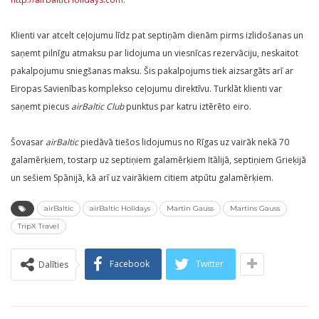
Klienti var atcelt ceļojumu līdz pat septiņām dienām pirms izlidošanas un
saņemt pilnīgu atmaksu par lidojuma un viesnīcas rezervāciju, neskaitot
pakalpojumu sniegšanas maksu. Šis pakalpojums tiek aizsargāts arī ar
Eiropas Savienības komplekso ceļojumu direktīvu. Turklāt klienti var
saņemt piecus
airBaltic Club
punktus par katru iztērēto eiro.
Šovasar
airBaltic
piedāvā tiešos lidojumus no Rīgas uz vairāk nekā 70
galamērķiem, tostarp uz septiņiem galamērķiem Itālijā, septiņiem Grieķijā
un sešiem Spānijā, kā arī uz vairākiem citiem atpūtu galamērķiem.
airBaltic
airBaltic Holidays
Martin Gauss
Martins Gauss
TripX Travel
Facebook
Twitter
Dalīties