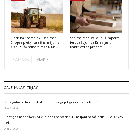
Biedrība “Zemnieku saeima”:
Saeima atbalsta jaunus importa
Eiropas piešķirtais finansējums
ierobežojumus Krievijas un
pieaugušo minerālmēslu un…
Baltkrievijas precēm
ATPAKAĻ
TĀLĀK
JAUNĀKĀS ZIŅAS
Kā sagatavot bērnu skolai, nepārslogojot ģimenes budžetu?
Aug 6, 2026
Septiņos mēnešos Vivi vilcienos pārvadāti 12 miljoni pasažieru; jūlijā 97,4 %
reisu…
Aug 6, 2026