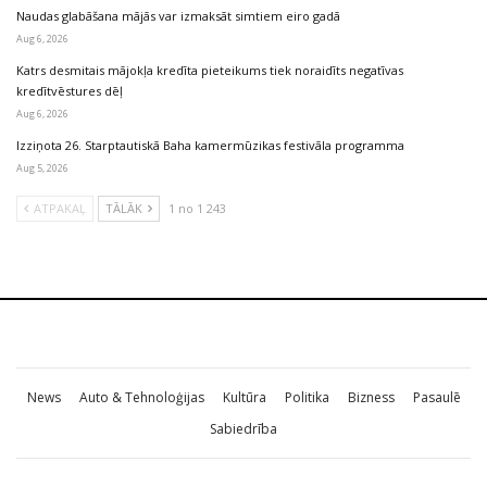
Naudas glabāšana mājās var izmaksāt simtiem eiro gadā
Aug 6, 2026
Katrs desmitais mājokļa kredīta pieteikums tiek noraidīts negatīvas
kredītvēstures dēļ
Aug 6, 2026
Izziņota 26. Starptautiskā Baha kamermūzikas festivāla programma
Aug 5, 2026
ATPAKAĻ
TĀLĀK
1 no 1 243
News
Auto & Tehnoloģijas
Kultūra
Politika
Bizness
Pasaulē
Sabiedrība