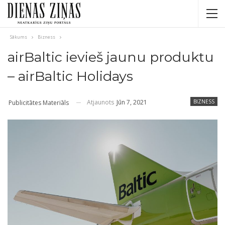
Sākums
Bizness
airBaltic ievieš jaunu produktu
– airBaltic Holidays
Atjaunots
Jūn 7, 2021
BIZNESS
Publicitātes Materiāls