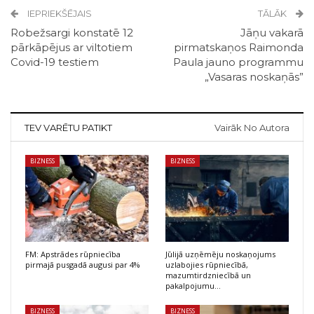
IEPRIEKŠĒJAIS
TĀLĀK
Robežsargi konstatē 12
Jāņu vakarā
pārkāpējus ar viltotiem
pirmatskaņos Raimonda
Covid-19 testiem
Paula jauno programmu
„Vasaras noskaņās”
TEV VARĒTU PATIKT
Vairāk No Autora
BIZNESS
BIZNESS
FM: Apstrādes rūpniecība
Jūlijā uzņēmēju noskaņojums
pirmajā pusgadā augusi par 4%
uzlabojies rūpniecībā,
mazumtirdzniecībā un
pakalpojumu…
BIZNESS
BIZNESS