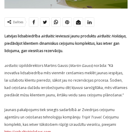
Dalīties
Latvijas lidsabiedrība
airBaltic
ieviesusi jaunu produktu
airBaltic Holidays
,
piedāvājot klientiem dinamiskus ceļojumu komplektus, kas ietver gan
lidojuma, gan viesnīcas rezervāciju.
airBaltic
izpilddirektors Martins Gauss (
Martin Gauss
) norāda: “Kā
inovatīva lidsabiedrība mēs vienmēr cenšamies meklēt jaunas iespējas,
lai uzlabotu klientu pieredzi, sākot jau no rezervācijas procesa. Šodien,
kad ceļošana dažādu ierobežojumu dēļ kļuvusi sarežģītāka, mēs vēlamies
piedāvāt mūsu klientiem jaunu, ērtāku veidu savu ceļojumu plānošanai.”
Jaunais pakalpojums tiek sniegts sadarbībā ar Zviedrijas ceļojumu
aģentūru un ceļošanas tehnoloģiju kompāniju
TripX Travel
. Ceļojumu
komplekti, kas ietver tūkstošiem rūpīgi izraudzītu viesnīcu, pieejami
http://airbalticHolidays.com
.