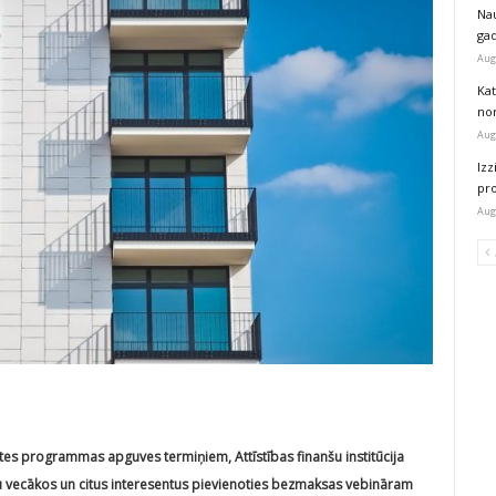
Na
ga
Aug
Kat
nor
Aug
Izz
pr
Aug
es programmas apguves termiņiem, Attīstības finanšu institūcija
u vecākos un citus interesentus pievienoties bezmaksas vebināram