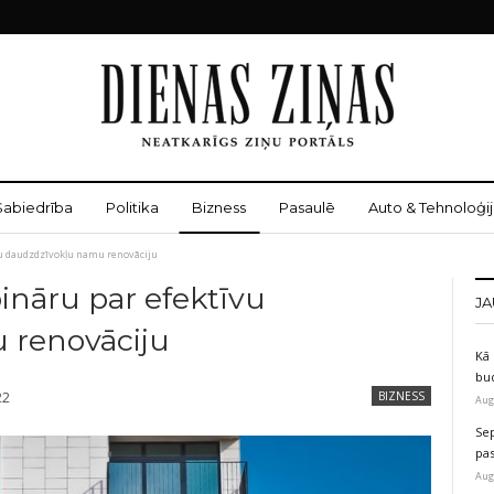
Sabiedrība
Politika
Bizness
Pasaulē
Auto & Tehnoloģij
vu daudzdzīvokļu namu renovāciju
ināru par efektīvu
JA
 renovāciju
Kā 
bu
22
BIZNESS
Aug
Sep
pas
Aug