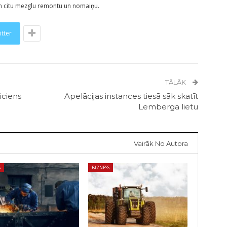
un citu mezglu remontu un nomaiņu.
itter
TĀLĀK
iciens
Apelācijas instances tiesā sāk skatīt
Lemberga lietu
Vairāk No Autora
S
BIZNESS