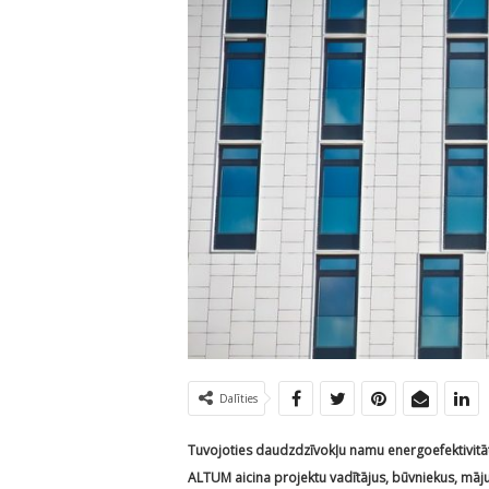
Dalīties
Tuvojoties daudzdzīvokļu namu energoefektivitāt
ALTUM aicina projektu vadītājus, būvniekus, māj