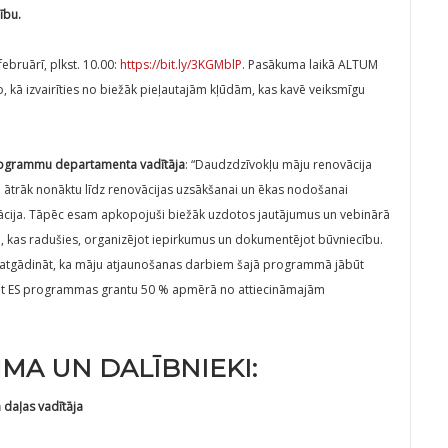
ību.
februārī, plkst. 10.00:
https://bit.ly/3KGMblP
. Pasākuma laikā ALTUM
, kā izvairīties no biežāk pieļautajām kļūdām, kas kavē veiksmīgu
programmu departamenta vadītāja
: “Daudzdzīvokļu māju renovācija
Lai ātrāk nonāktu līdz renovācijas uzsākšanai un ēkas nodošanai
entācija. Tāpēc esam apkopojuši biežāk uzdotos jautājumus un vebinārā
, kas radušies, organizējot iepirkumus un dokumentējot būvniecību.
iz atgādināt, ka māju atjaunošanas darbiem šajā programmā jābūt
ņemt ES programmas grantu 50 % apmērā no attiecināmajām
A UN DALĪBNIEKI:
 daļas vadītāja