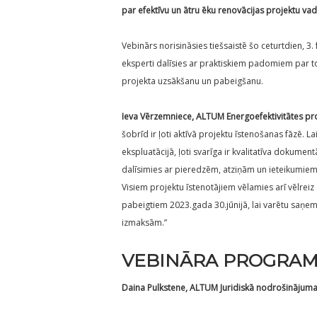
par efektīvu un ātru ēku renovācijas projektu vad
Vebinārs norisināsies tiešsaistē šo ceturtdien, 3. 
eksperti dalīsies ar praktiskiem padomiem par to
projekta uzsākšanu un pabeigšanu.
Ieva Vērzemniece, ALTUM Energoefektivitātes 
šobrīd ir ļoti aktīvā projektu īstenošanas fāzē. 
ekspluatācijā, ļoti svarīga ir kvalitatīva dokum
dalīsimies ar pieredzēm, atziņām un ieteikumiem
Visiem projektu īstenotājiem vēlamies arī vēlre
pabeigtiem 2023.gada 30.jūnijā, lai varētu sa
izmaksām.”
VEBINĀRA PROGRAMM
Daina Pulkstene, ALTUM Juridiskā nodrošinājuma