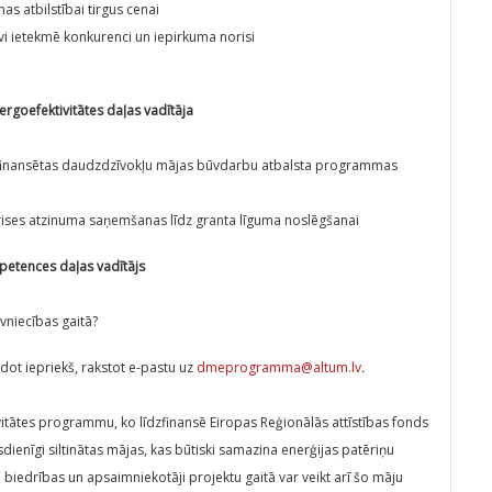
s atbilstībai tirgus cenai
vi ietekmē konkurenci un iepirkuma norisi
goefektivitātes daļas vadītāja
k finansētas daudzdzīvokļu mājas būvdarbu atbalsta programmas
rises atzinuma saņemšanas līdz granta līguma noslēgšanai
petences daļas vadītājs
vniecības gaitā?
dot iepriekš, rakstot e-pastu uz
dmeprogramma@altum.lv
.
tātes programmu, ko līdzfinansē Eiropas Reģionālās attīstības fonds
sdienīgi siltinātas mājas, kas būtiski samazina enerģijas patēriņu
 biedrības un apsaimniekotāji projektu gaitā var veikt arī šo māju