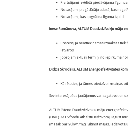
Pierādījumi izvēlētā piedāvājuma līgumcena
Nosacījumi piegādātāju atlasē, kas negatī
Nosacījumi, kas apgrūtina līguma izpildi
Inese Romānova, ALTUM Daudzdzīvokļu māju ener
Process, ja neattiecināmās izmaksas tie
ietvaros
Joprojām aktuāli termiņi no iepirkuma no
Didzis Skrodelis, ALTUM Energoefektivitātes kom
Kā rīkoties, ja tāmes piedzīvo izmaiņas bū
Sev interesējošus jautājumus var sagatavot un uz
ALTUM īsteno Daudzdzīvokļu māju energoefektivi
(ERAF). Ar ES fondu atbalstu iedzīvotāji iegūst mū
(mazāk par 90kwh/m2). Siltinot mājas, iedzīvotāju