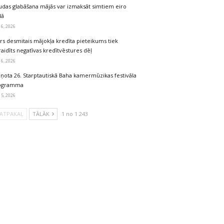
udas glabāšana mājās var izmaksāt simtiem eiro
dā
 6, 2026
rs desmitais mājokļa kredīta pieteikums tiek
aidīts negatīvas kredītvēstures dēļ
 6, 2026
iņota 26. Starptautiskā Baha kamermūzikas festivāla
ogramma
 5, 2026
ATPAKAĻ
TĀLĀK
1 no 1 243