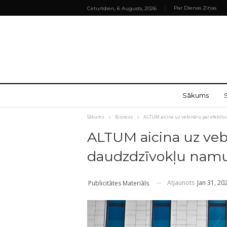
Par Dienas Ziņas
Ceturtdien, 6 Augusts, 2026
Sākums
Sākums
Bizness
ALTUM aicina uz vebināru par efektī
ALTUM aicina uz veb
daudzdzīvokļu namu
Atjaunots
Jan 31, 20
Publicitātes Materiāls