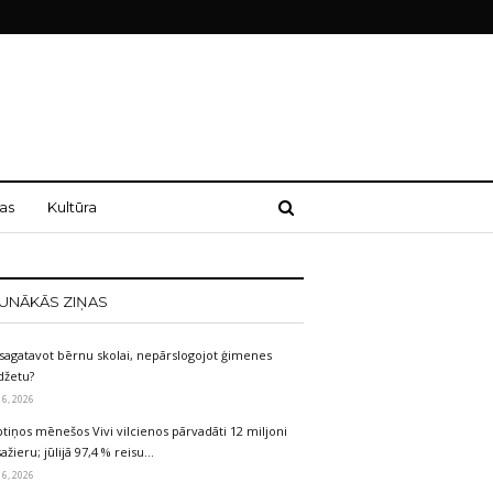
as
Kultūra
UNĀKĀS ZIŅAS
sagatavot bērnu skolai, nepārslogojot ģimenes
džetu?
 6, 2026
tiņos mēnešos Vivi vilcienos pārvadāti 12 miljoni
ažieru; jūlijā 97,4 % reisu…
 6, 2026