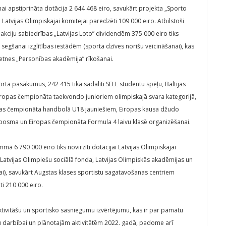
i apstiprināta dotācija 2 644 468 eiro, savukārt projekta „Sporto
 Latvijas Olimpiskajai komitejai paredzēti 109 000 eiro. Atbilstoši
ciju sabiedrības „Latvijas Loto” dividendēm 375 000 eiro tiks
 segšanai izglītības iestādēm (sporta dzīves norišu veicināšanai), kas
metnes „Personības akadēmija” rīkošanai.
rta pasākumus, 242 415 tika sadalīti SELL studentu spēļu, Baltijas
Eiropas čempionāta taekvondo junioriem olimpiskajā svara kategorijā,
as čempionāta handbolā U18 jauniešiem, Eiropas kausa džudo
posma un Eiropas čempionāta Formula 4 laivu klasē organizēšanai.
6 790 000 eiro tiks novirzīti dotācijai Latvijas Olimpiskajai
s, Latvijas Olimpiešu sociālā fonda, Latvijas Olimpiskās akadēmijas un
i), savukārt Augstas klases sportistu sagatavošanas centriem
ti 210 000 eiro.
ktivitāšu un sportisko sasniegumu izvērtējumu, kas ir par pamatu
u darbībai un plānotajām aktivitātēm 2022. gadā, padome arī