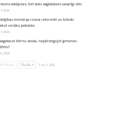
stums atkāpsies, bet laiks saglabāsies vasarīgi silts
 7, 2026
klājības ministrija rosina reformēt un būtiski
labot vecāku pabalstu
 7, 2026
sagatavot bērnu skolai, nepārslogojot ģimenes
džetu?
 6, 2026
ATPAKAĻ
TĀLĀK
1 no 1 243