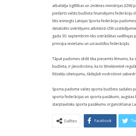
atbalstīja Izglītības un zinātnes ministrijas (IZM) 
piešķirts valsts budžeta finansējums federāciju 
tiks iesniegts Latvijas Sporta federāciju padome
detalizēts izvērtējums atbilstoši IZM uzstādījum
gada 30. septembrim tiks izstrādātas vadlīnijas 
principa ieviešanu un uzraudzību federācijās.
Tāpat padomes sēdē tika pieņemts lēmums, ka sp
budžeta, ir jānodrošina, ka to tīmekļvietnē regu
līdzekļu izlietojumu, tādejādi nodrošinot sabied
Sporta padome valsts sporta budžeta sadales pr
sporta federācijas un sporta pasākumi, augstas 
starptautisku sporta pasākumu organizēšanai Lat
Facebook
Tw
Dalīties