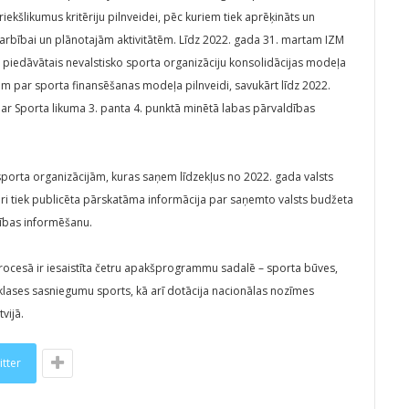
priekšlikumus kritēriju pilnveidei, pēc kuriem tiek aprēķināts un
darbībai un plānotajām aktivitātēm. Līdz 2022. gada 31. martam IZM
s piedāvātais nevalstisko sporta organizāciju konsolidācijas modeļa
iem par sporta finansēšanas modeļa pilnveidi, savukārt līdz 2022.
par Sporta likuma 3. panta 4. punktā minētā labas pārvaldības
orta organizācijām, kuras saņem līdzekļus no 2022. gada valsts
lāri tiek publicēta pārskatāma informācija par saņemto valsts budžeta
rības informēšanu.
ocesā ir iesaistīta četru apakšprogrammu sadalē – sporta būves,
klases sasniegumu sports, kā arī dotācija nacionālas nozīmes
vijā.
itter