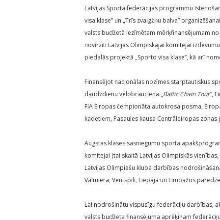
Latvijas Sporta federācijas programmu īstenošana
visa klase” un „Trīs zvaigžņu balva” organizēšanai
valsts budžetā iezīmētam mērķfinansējumam no ak
novirzīti Latvijas Olimpiskajai komitejai izdevumu
piedalās projektā „Sporto visa klase”, kā arī no
Finansējot nacionālas nozīmes starptautiskus spo
daudzdienu velobrauciena „
Baltic Chain Tour
”, 
FIA Eiropas čempionāta autokrosa posma, Eirop
kadetiem, Pasaules kausa Centrāleiropas zonas 
Augstas klases sasniegumu sporta apakšprogrammā 
komitejai (tai skaitā Latvijas Olimpiskās vienība
Latvijas Olimpiešu kluba darbības nodrošināšana
Valmierā, Ventspilī, Liepājā un Limbažos paredzē
Lai nodrošinātu vispusīgu federāciju darbības, a
valsts budžeta finansējuma aprēķinam federācij