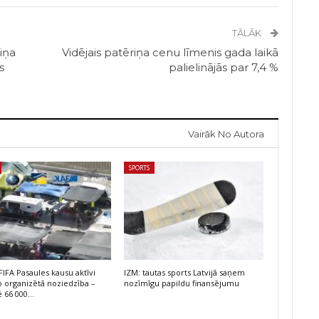
TĀLĀK
iņa
Vidējais patēriņa cenu līmenis gada laikā
s
palielinājās par 7,4 %
Vairāk No Autora
SPORTS
FIFA Pasaules kausu aktīvi
IZM: tautas sports Latvijā saņem
 organizētā noziedzība –
nozīmīgu papildu finansējumu
ē 66 000…