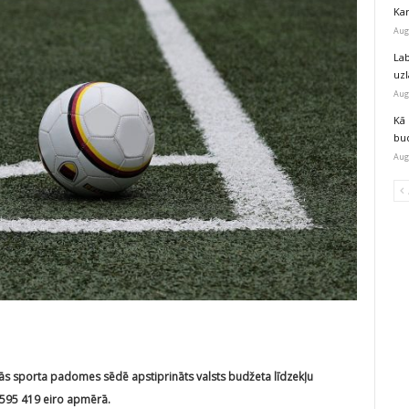
Kar
Aug
Lab
uz
Aug
Kā 
bu
Aug
ālās sporta padomes sēdē apstiprināts valsts budžeta līdzekļu
595 419 eiro apmērā.