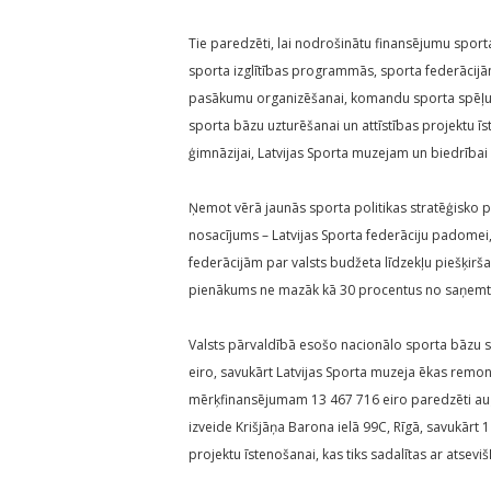
Tie paredzēti, lai nodrošinātu finansējumu spo
sporta izglītības programmās, sporta federācij
pasākumu organizēšanai, komandu sporta spēļu i
sporta bāzu uzturēšanai un attīstības projektu ī
ģimnāzijai, Latvijas Sporta muzejam un biedrībai “
Ņemot vērā jaunās sporta politikas stratēģisko p
nosacījums – Latvijas Sporta federāciju padomei,
federācijām par valsts budžeta līdzekļu piešķirša
pienākums ne mazāk kā 30 procentus no saņemtaj
Valsts pārvaldībā esošo nacionālo sporta bāzu 
eiro, savukārt Latvijas Sporta muzeja ēkas remon
mērķfinansējumam 13 467 716 eiro paredzēti aug
izveide Krišjāņa Barona ielā 99C, Rīgā, savukārt 1 
projektu īstenošanai, kas tiks sadalītas ar atsev