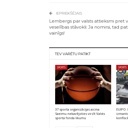
IEPRIEKŠĒJAIS
Lembergs par valsts attieksmi pret v
veselības stāvokli: Ja nomirsi, tad pat
vainīgs!
TEV VARĒTU PATIKT
SPORTS
SPORTS
37 sporta organizācijas aicina
EUIPO: 
Saeimu nekavējoties virzīt Valsts
izmanto
sporta fonda likumu
konfisc