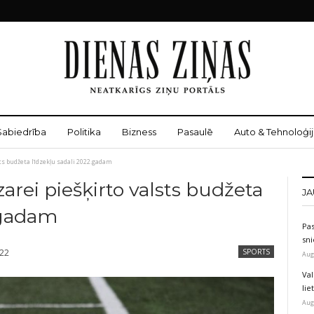
Sabiedrība
Politika
Bizness
Pasaulē
Auto & Tehnoloģij
ts budžeta līdzekļu sadali 2022.gadam
arei piešķirto valsts budžeta
JA
.gadam
Pas
sni
022
SPORTS
Aug
Val
li
Aug