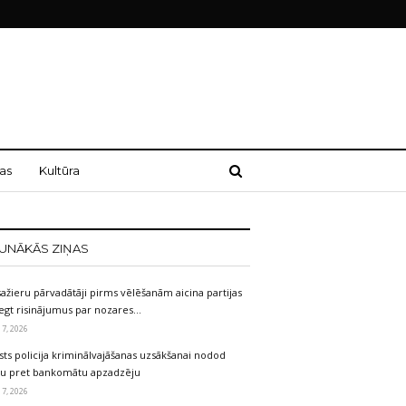
as
Kultūra
UNĀKĀS ZIŅAS
ažieru pārvadātāji pirms vēlēšanām aicina partijas
egt risinājumus par nozares…
 7, 2026
sts policija kriminālvajāšanas uzsākšanai nodod
etu pret bankomātu apzadzēju
 7, 2026