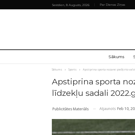
Par Dienas Ziņas
Sestdien, 8 Augusts, 2026
Sākums
Sākums
Sports
Apstiprina sporta nozarei piešķirto vals
Apstiprina sporta noz
līdzekļu sadali 2022
Atjaunots
Feb 10, 2
Publicitātes Materiāls