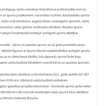
rta pedagogu darba samaksas finansēšanai profesionālās ievirzes
ām un sporta pasākumiem, nacionālas nozīmes starptautisku sporta
zlašu nodrošināšanai, augstas klases sasniegumu sportam, valsts
stenošanai, valsts galvoto aizdevumu atmaksai, Murjāņu sporta
Latvijas Paralimpiskā komiteja” pielāgotā sporta attīstībai.
rioritāti – bērnu un jauniešu sports, no šā gada paredzēts jauns
 slēdzot līgumus ar Sporta likumā noteiktā kārtībā atzītajām sporta
nu un to izlietošanas kārtību, būs jāparedz sporta federāciju
iem valsts budžeta līdzekļiem novirzīt bērnu un jauniešu sportam.
saimnieciskās darbības nodrošināšanai 2022. gadā atvēlēti 621 857
tam 6100 eiro. Atbilstoši valsts budžetā iezīmētam
stas gatavības projekta īstenošanai – Komandu sporta spēļu halles
000 000 eiro tiks novirzīti investīcijām valsts sporta bāzu attīstības
išķu Ministru kabineta lēmumu.