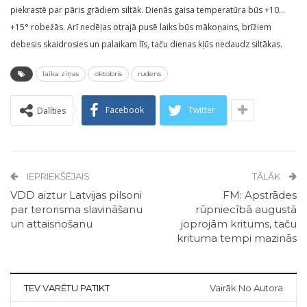
piekrastē par pāris grādiem siltāk. Dienās gaisa temperatūra būs +10…
+15° robežās. Arī nedēļas otrajā pusē laiks būs mākoņains, brīžiem
debesis skaidrosies un palaikam līs, taču dienas kļūs nedaudz siltākas.
laika ziņas
oktobris
rudens
Facebook
Twitter
Dalīties
IEPRIEKŠĒJAIS
TĀLĀK
VDD aiztur Latvijas pilsoni
FM: Apstrādes
par terorisma slavināšanu
rūpniecībā augustā
un attaisnošanu
joprojām kritums, taču
krituma tempi mazinās
TEV VARĒTU PATIKT
Vairāk No Autora