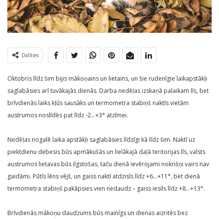
Dalīties
Oktobris līdz šim bijis mākoņains un lietains, un šie rudenīgie laikapstākļi
saglabāsies arī tuvākajās dienās. Darba nedēļas izskaņā palaikam līs, bet
brīvdienās laiks kļūs sausāks un termometra stabiņš naktīs vietām
austrumos noslīdēs pat līdz -2…+3° atzīmei.
Nedēļas nogalē laika apstākļi saglabāsies līdzīgi kā līdz šim. Naktī uz
piektdienu debesis būs apmākušās un lielākajā daļā teritorijas līs, valsts
austrumos lietavas būs ilgstošas, taču dienā ievērojami nokrišņi vairs nav
gaidāmi. Pūtīs lēns vējš, un gaiss naktī atdzisīs līdz +6…+11°, bet dienā
termometra stabiņš pakāpsies vien nedaudz – gaiss iesils līdz +8…+13°.
Brīvdienās mākoņu daudzums būs mainīgs un dienas aizritēs bez