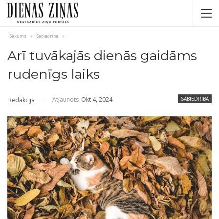
Sākums
Sabiedrība
Arī tuvākajās dienās gaidāms
rudenīgs laiks
Atjaunots
Okt 4, 2024
SABIEDRĪBA
Redakcija