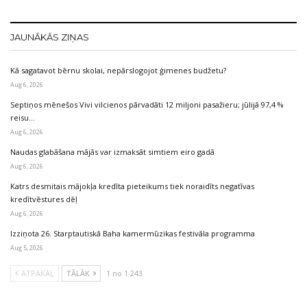
JAUNĀKĀS ZIŅAS
Kā sagatavot bērnu skolai, nepārslogojot ģimenes budžetu?
Aug 6, 2026
Septiņos mēnešos Vivi vilcienos pārvadāti 12 miljoni pasažieru; jūlijā 97,4 %
reisu…
Aug 6, 2026
Naudas glabāšana mājās var izmaksāt simtiem eiro gadā
Aug 6, 2026
Katrs desmitais mājokļa kredīta pieteikums tiek noraidīts negatīvas
kredītvēstures dēļ
Aug 6, 2026
Izziņota 26. Starptautiskā Baha kamermūzikas festivāla programma
Aug 5, 2026
ATPAKAĻ
TĀLĀK
1 no 1 243