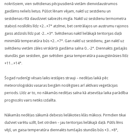
nokrišņiem, vien svētdienas pēcpusdienā vietām dienvidaustrumos
gaidāms neliels lietus. Pūšot lēnam vējam, naktī uz sestdienu un
sestdienas rītā daudzviet sabiezēs migla. Naktī uz sestdienu termometra
stabiņš noslīdēs līdz +2…+7° atzīmei, bet centrālajos un austrumu rajonos
gaiss atdzisīs līdz pat -2…+3°. Svētdienas naktī lielākajā teritorijas daļā
minimālā temperatūra būs +2…+7°. Gan naktī uz sestdienu, gan naktī uz
svētdienu vietām zāles virskārtā gaidāma salna 0…-2°. Diennakts gaišajās
stundās gan sestdien, gan svētdien gaisa temperatūra paaugstināsies līdz
+11…+14°.
Šogad rudenīgi vēsais laiks iestājies strauji – nedēļas laikā pēc
meteoroloģiskās vasaras beigām noslēgsies arī aktīvais veģetācijas
periods. Līdz ar to, no nākamās nedēļas salna kā atsevišķa laika parādība
prognozēs vairs netiks izdalīta.
Nākamās nedēļas sākumā debesis lielākoties klās mākoņi. Pirmdien tikai
dažviet varētu uzlīt, bet otrdien – jau teritorijas lielākajā daļā. Pūtīs lēns
vējš, un gaisa temperatūra diennakts tumšajās stundās būs +3…+8°,