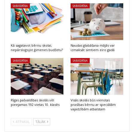
SABIEDRĪBA
SABIEDRĪBA
Kā sagatavot bērnu skolai,
Naudas glabāšana mājās var
nepārslogojot ģimenes budžetu?
izmaksāt simtiem eiro gadā
SABIEDRĪBA
SABIEDRĪBA
Rīgas pašvaldības skolās vēl
Visās skolās būs vienotas
pieejamas 192 vietas 10. klasēs
prasības bērnu ar speciālām
vajadzībām atbalstam
ATPAKAĻ
TĀLĀK