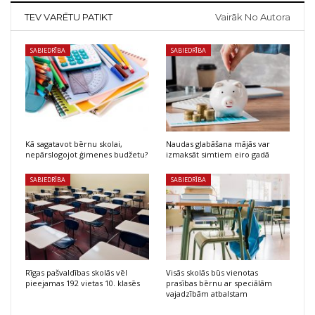
TEV VARĒTU PATIKT
Vairāk No Autora
SABIEDRĪBA
SABIEDRĪBA
Kā sagatavot bērnu skolai,
Naudas glabāšana mājās var
nepārslogojot ģimenes budžetu?
izmaksāt simtiem eiro gadā
SABIEDRĪBA
SABIEDRĪBA
Rīgas pašvaldības skolās vēl
Visās skolās būs vienotas
pieejamas 192 vietas 10. klasēs
prasības bērnu ar speciālām
vajadzībām atbalstam