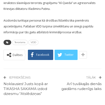
ierakstos slavinājusi teroristu grupējumu “Al-Qaeda” un agresorvalsts
Krievijas diktatoru Vladimiru Putinu.
Aizdomās turētajai personai kā drošības līdzeklis tika piemērots
apcietinājums. Patlaban VDD turpina izmeklēšanu un sniegs papildu
informāciju par tās gaitu atbilstoši kriminālprocesa virzībai.
Terorisms
VDD
Facebook
Twitter
Dalīties
IEPRIEKŠĒJAIS
TĀLĀK
Noklausies! Justs kopā ar
Arī tuvākajās dienās
TIKASHA SAKAMA izdod
gaidāms rudenīgs laiks
dziesmu “Atslēdziņas”