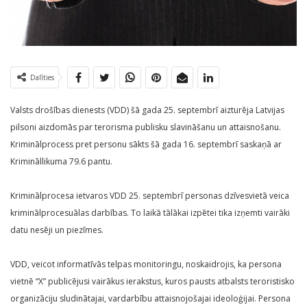
Dalīties
Valsts drošības dienests (VDD) šā gada 25. septembrī aizturēja Latvijas
pilsoni aizdomās par terorisma publisku slavināšanu un attaisnošanu.
Kriminālprocess pret personu sākts šā gada 16. septembrī saskaņā ar
Krimināllikuma 79.6 pantu.
Kriminālprocesa ietvaros VDD 25. septembrī personas dzīvesvietā veica
kriminālprocesuālas darbības. To laikā tālākai izpētei tika izņemti vairāki
datu nesēji un piezīmes.
VDD, veicot informatīvās telpas monitoringu, noskaidrojis, ka persona
vietnē “X” publicējusi vairākus ierakstus, kuros pausts atbalsts teroristisko
organizāciju sludinātajai, vardarbību attaisnojošajai ideoloģijai. Persona