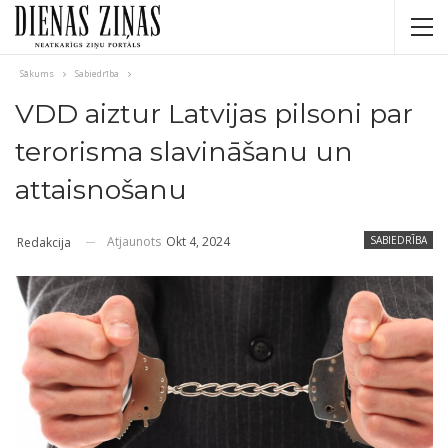
Sākums
Sabiedrība
VDD aiztur Latvijas pilsoni par
terorisma slavināšanu un
attaisnošanu
Atjaunots
Okt 4, 2024
SABIEDRĪBA
Redakcija