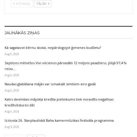
ATPAKAĻ
TĀLĀK
JAUNĀKĀS ZIŅAS
Kā sagatavot bērnu skolai, nepārslogojot ģimenes budžetu?
Aug 6, 2026
Septiņos mēnešos Vivi vilcienos pārvadāti 12 miljoni pasažieru; jūlijā 97,4 %
reisu…
Aug 6, 2026
Naudas glabāšana mājās var izmaksāt simtiem eiro gadā
Aug 6, 2026
Katrs desmitais mājokļa kredīta pieteikums tiek noraidīts negatīvas
kredītvēstures dēļ
Aug 6, 2026
Izziņota 26. Starptautiskā Baha kamermūzikas festivāla programma
Aug 5, 2026