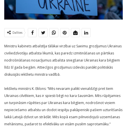
Dalīties
Ministru kabinets atbalstīja tālākai virzībai uz Saeimu grozījumus Ukrainas
civiliedzīvotāju atbalsta likumā, kas paredz izmitināšanas un pārtikas
nodrošināšanas nosacījumus atbalsta sniegšanai Ukrainas kara bēgļiem
līdz šī gada beigām. Attiecīgos grozījumus izdevās panākt politiskās
diskusijās iekšlietu ministra vadībā.
Iekšlietu ministrs K. Eklons: “Mēs nevaram palikt vienaldzīgi pret tiem
Ukrainas cilvēkiem, kas ir spiesti bēgt no kara šausmām. Mēs rūpējamies
un turpināsim rūpēties par Ukrainas kara bēgļiem, nodrošinot viņiem
nepieciešamo atbalstu un dodot iespēju pakāpeniski pašiem uzturēšanās
laikā Latvijā dzīvot un strādāt. Mēs kopā esam pilnveidojuši uzņemšanas
mehānismu, padarot to efektīvāku un visām pusēm saprotamāku.”