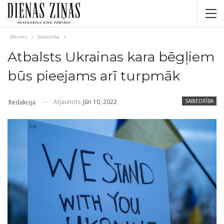
Sākums
Sabiedrība
Atbalsts Ukrainas kara bēgļiem
būs pieejams arī turpmāk
Atjaunots
Jūn 10, 2022
SABIEDRĪBA
Redakcija