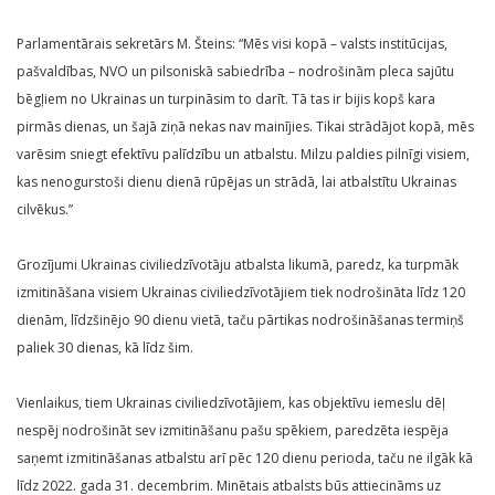
Parlamentārais sekretārs M. Šteins: “Mēs visi kopā – valsts institūcijas,
pašvaldības, NVO un pilsoniskā sabiedrība – nodrošinām pleca sajūtu
bēgļiem no Ukrainas un turpināsim to darīt. Tā tas ir bijis kopš kara
pirmās dienas, un šajā ziņā nekas nav mainījies. Tikai strādājot kopā, mēs
varēsim sniegt efektīvu palīdzību un atbalstu. Milzu paldies pilnīgi visiem,
kas nenogurstoši dienu dienā rūpējas un strādā, lai atbalstītu Ukrainas
cilvēkus.”
Grozījumi Ukrainas civiliedzīvotāju atbalsta likumā, paredz, ka turpmāk
izmitināšana visiem Ukrainas civiliedzīvotājiem tiek nodrošināta līdz 120
dienām, līdzšinējo 90 dienu vietā, taču pārtikas nodrošināšanas termiņš
paliek 30 dienas, kā līdz šim.
Vienlaikus, tiem Ukrainas civiliedzīvotājiem, kas objektīvu iemeslu dēļ
nespēj nodrošināt sev izmitināšanu pašu spēkiem, paredzēta iespēja
saņemt izmitināšanas atbalstu arī pēc 120 dienu perioda, taču ne ilgāk kā
līdz 2022. gada 31. decembrim. Minētais atbalsts būs attiecināms uz