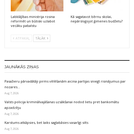
Labklājības ministrija rosina
Kā sagatavot bērnu skolai,
reformēt un būtiski uzlabot
nepārslogojot ģimenes budžetu?
vecāku pabalstu
ATPAKAĻ
TĀLĀK
JAUNĀKĀS ZIŅAS
Pasažieru pārvadātāji pirms vēlēšanām aicina partijas sniegt risinājumus par
nozares…
Aug 7, 2026
Valsts policija kriminālvajāšanas uzsākšanai nodod lietu pret bankomātu
apzadzēju
Aug 7, 2026
Karstums atkāpsies, bet laiks saglabāsies vasarīgi silts
Aug 7, 2026