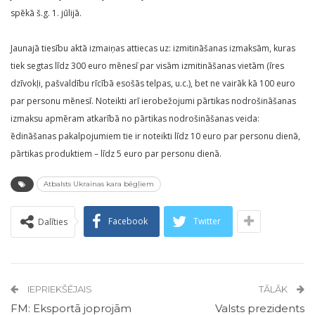
spēkā š.g. 1. jūlijā.
Jaunajā tiesību aktā izmaiņas attiecas uz: izmitināšanas izmaksām, kuras
tiek segtas līdz 300 euro mēnesī par visām izmitināšanas vietām (īres
dzīvokļi, pašvaldību rīcībā esošās telpas, u.c.), bet ne vairāk kā 100 euro
par personu mēnesī. Noteikti arī ierobežojumi pārtikas nodrošināšanas
izmaksu apmēram atkarībā no pārtikas nodrošināšanas veida:
ēdināšanas pakalpojumiem tie ir noteikti līdz 10 euro par personu dienā,
pārtikas produktiem – līdz 5 euro par personu dienā.
Atbalsts Ukrainas kara bēgļiem
Facebook
Twitter
Dalīties
IEPRIEKŠĒJAIS
TĀLĀK
FM: Eksportā joprojām
Valsts prezidents