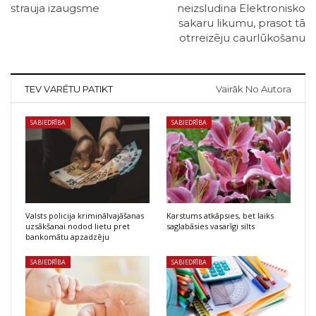
strauja izaugsme
neizsludina Elektronisko
sakaru likumu, prasot tā
otrreizēju caurlūkošanu
TEV VARĒTU PATIKT
Vairāk No Autora
SABIEDRĪBA
SABIEDRĪBA
Valsts policija kriminālvajāšanas
Karstums atkāpsies, bet laiks
uzsākšanai nodod lietu pret
saglabāsies vasarīgi silts
bankomātu apzadzēju
SABIEDRĪBA
SABIEDRĪBA