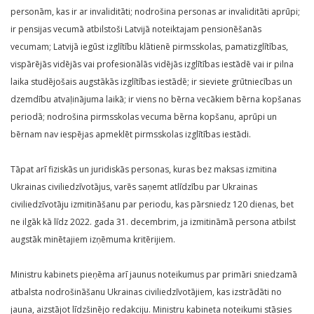
personām, kas ir ar invaliditāti; nodrošina personas ar invaliditāti aprūpi;
ir pensijas vecumā atbilstoši Latvijā noteiktajam pensionēšanās
vecumam; Latvijā iegūst izglītību klātienē pirmsskolas, pamatizglītības,
vispārējās vidējās vai profesionālās vidējās izglītības iestādē vai ir pilna
laika studējošais augstākās izglītības iestādē; ir sieviete grūtniecības un
dzemdību atvaļinājuma laikā; ir viens no bērna vecākiem bērna kopšanas
periodā; nodrošina pirmsskolas vecuma bērna kopšanu, aprūpi un
bērnam nav iespējas apmeklēt pirmsskolas izglītības iestādi.
Tāpat arī fiziskās un juridiskās personas, kuras bez maksas izmitina
Ukrainas civiliedzīvotājus, varēs saņemt atlīdzību par Ukrainas
civiliedzīvotāju izmitināšanu par periodu, kas pārsniedz 120 dienas, bet
ne ilgāk kā līdz 2022. gada 31. decembrim, ja izmitināmā persona atbilst
augstāk minētajiem izņēmuma kritērijiem.
Ministru kabinets pieņēma arī jaunus noteikumus par primāri sniedzamā
atbalsta nodrošināšanu Ukrainas civiliedzīvotājiem, kas izstrādāti no
jauna, aizstājot līdzšinējo redakciju. Ministru kabineta noteikumi stāsies