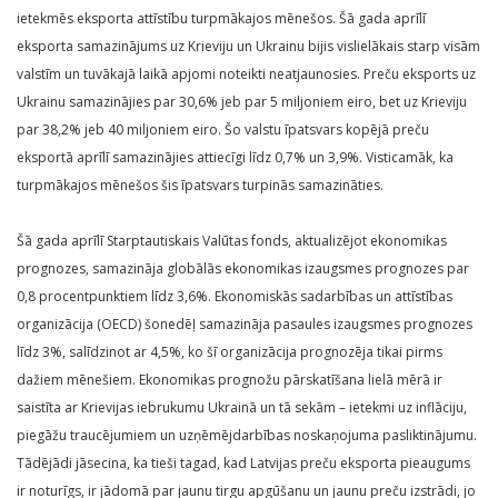
ietekmēs eksporta attīstību turpmākajos mēnešos. Šā gada aprīlī
eksporta samazinājums uz Krieviju un Ukrainu bijis vislielākais starp visām
valstīm un tuvākajā laikā apjomi noteikti neatjaunosies. Preču eksports uz
Ukrainu samazinājies par 30,6% jeb par 5 miljoniem eiro, bet uz Krieviju
par 38,2% jeb 40 miljoniem eiro. Šo valstu īpatsvars kopējā preču
eksportā aprīlī samazinājies attiecīgi līdz 0,7% un 3,9%. Visticamāk, ka
turpmākajos mēnešos šis īpatsvars turpinās samazināties.
Šā gada aprīlī Starptautiskais Valūtas fonds, aktualizējot ekonomikas
prognozes, samazināja globālās ekonomikas izaugsmes prognozes par
0,8 procentpunktiem līdz 3,6%. Ekonomiskās sadarbības un attīstības
organizācija (OECD) šonedēļ samazināja pasaules izaugsmes prognozes
līdz 3%, salīdzinot ar 4,5%, ko šī organizācija prognozēja tikai pirms
dažiem mēnešiem. Ekonomikas prognožu pārskatīšana lielā mērā ir
saistīta ar Krievijas iebrukumu Ukrainā un tā sekām – ietekmi uz inflāciju,
piegāžu traucējumiem un uzņēmējdarbības noskaņojuma pasliktinājumu.
Tādējādi jāsecina, ka tieši tagad, kad Latvijas preču eksporta pieaugums
ir noturīgs, ir jādomā par jaunu tirgu apgūšanu un jaunu preču izstrādi, jo