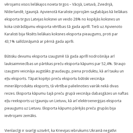
vērojams visos lielākajos noieta tirgos – Vācijā, Lietuvā, Zviedrijā,
Nīderlandē, Igaunijā. Apvienotā Karaliste joprojām saglabājas kā lielākais
eksporta tirgus Latvijas koksnei un veido 28% no kopējās koksnes un
koka izstrādājumu eksporta vērtības šā gada aprīlī. Tieši uz Apvienoto
Karalisti bija fiksēts lielākais koksnes eksporta pieaugums, proti par
43,1% salīdzinājumā ar pērnā gada aprīli.
Būtisku devumu eksporta izaugsmē šā gada aprīlī nodrošināja arī
lauksaimniecības un pārtikas preču eksporta kāpums par 52,4%. Straujo
izaugsmi veicināja augstāks graudaugu, piena produktu, kā arī tauku un
eļļu eksports. Tāpat kopējo preču eksportu būtiski veicināja
minerālproduktu eksports, tā vērtībai palielinoties vairāk nekā divas
reizes. Eksporta kāpumu šajā preču grupā veicināja dabasgāzes un naftas
eļļu reeksports uz Igauniju un Lietuvu, kā arī elektroenerģijas eksporta
pieaugums uz Lietuvu. Eksporta kāpums pārējās preču grupās bija
ievērojami zemāks.
Vienlaicīgi ir svarīgi uzsvērt, ka Krievijas iebrukums Ukrainā negatīvi