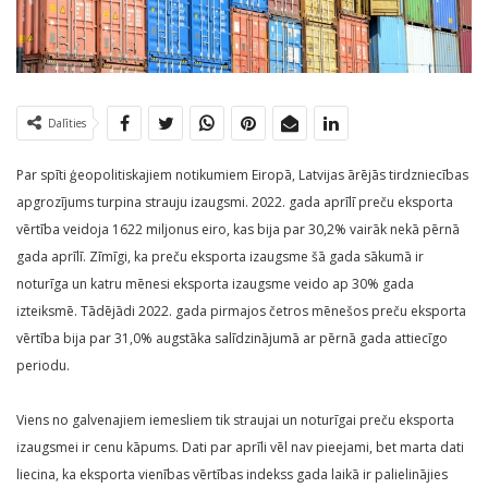
Dalīties
Par spīti ģeopolitiskajiem notikumiem Eiropā, Latvijas ārējās tirdzniecības
apgrozījums turpina strauju izaugsmi. 2022. gada aprīlī preču eksporta
vērtība veidoja 1622 miljonus eiro, kas bija par 30,2% vairāk nekā pērnā
gada aprīlī. Zīmīgi, ka preču eksporta izaugsme šā gada sākumā ir
noturīga un katru mēnesi eksporta izaugsme veido ap 30% gada
izteiksmē. Tādējādi 2022. gada pirmajos četros mēnešos preču eksporta
vērtība bija par 31,0% augstāka salīdzinājumā ar pērnā gada attiecīgo
periodu.
Viens no galvenajiem iemesliem tik straujai un noturīgai preču eksporta
izaugsmei ir cenu kāpums. Dati par aprīli vēl nav pieejami, bet marta dati
liecina, ka eksporta vienības vērtības indekss gada laikā ir palielinājies