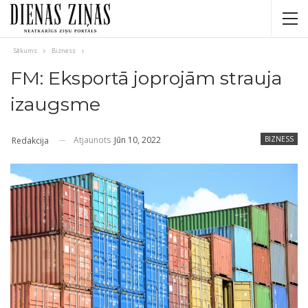
Sākums
Bizness
FM: Eksportā joprojām strauja
izaugsme
Atjaunots
Jūn 10, 2022
BIZNESS
Redakcija