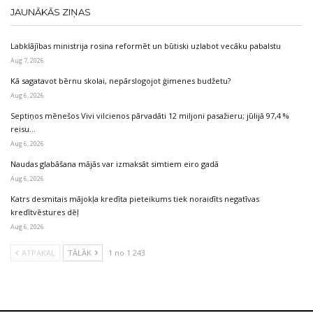
JAUNĀKĀS ZIŅAS
Labklājības ministrija rosina reformēt un būtiski uzlabot vecāku pabalstu
Aug 7, 2026
Kā sagatavot bērnu skolai, nepārslogojot ģimenes budžetu?
Aug 6, 2026
Septiņos mēnešos Vivi vilcienos pārvadāti 12 miljoni pasažieru; jūlijā 97,4 %
reisu…
Aug 6, 2026
Naudas glabāšana mājās var izmaksāt simtiem eiro gadā
Aug 6, 2026
Katrs desmitais mājokļa kredīta pieteikums tiek noraidīts negatīvas
kredītvēstures dēļ
Aug 6, 2026
ATPAKAĻ
TĀLĀK
1 no 1 243