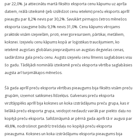
par 22,0%. Ja attiecinātu martā fiksēto eksporta cenu kāpumu uz aprīļa
datiem, reālā izteiksmē (jeb izslēdzot cenu ietekmi) preču eksports aprīlī
pieaugtu par 8,2% nevis par 30,2%. Savukārt pirmajos četros mēnešos
eksporta izaugsme būtu 9,3% nevis 31,0%. Cenu kāpums vērojams
praktiski visām izejvielām, proti, energoresursiem, pārtikai, metāliem,
koksnei. Izejvielu cenu kāpums kopā ar loģistikas traucējumiem, ko
ietekmē augošais globālais pieprasījums un augstas degvielas cenas,
sadārdzina gala preču cenu. Augsts izejvielu cenu līmenis saglabāsies visu
šo gadu. Tādējādi nominālā izteiksmē preču eksporta vērtība saglabāsies
augsta arī turpmākajos mēnešos.
Šā gada aprīlī preču eksporta vērtības pieaugums bija fiksēts visām preču
grupām, izņemot satiksmes līdzekļus. Galvenais preču eksporta
virzītājspēks aprīlī bija koksnes un koka izstrādājumu preču grupa, kas ir
lielākā preču eksporta grupa, veidojot nedaudz vairāk par piekto daļu no
kopējā preču eksporta. Salīdzinājumā ar pērnā gada aprīli tā ir augusi par
49,8%, nodrošinot gandrīz trešdaļu no kopējā preču eksporta
pieauguma. Koksnes un koka izstrādājumu eksporta pieaugums bija