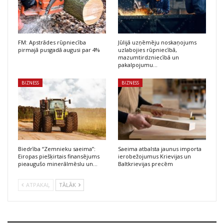
FM: Apstrādes rūpniecība
Jūlijā uzņēmēju noskaņojums
pirmajā pusgadā augusi par 4%
uzlabojies rūpniecībā,
mazumtirdzniecībā un
pakalpojumu…
BIZNESS
BIZNESS
Biedrība “Zemnieku saeima”:
Saeima atbalsta jaunus importa
Eiropas piešķirtais finansējums
ierobežojumus Krievijas un
pieaugušo minerālmēslu un…
Baltkrievijas precēm
ATPAKAĻ
TĀLĀK