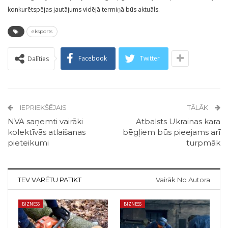
konkurētspējas jautājums vidējā termiņā būs aktuāls.
eksports
Facebook
Twitter
Dalīties
IEPRIEKŠĒJAIS
TĀLĀK
NVA saņemti vairāki
Atbalsts Ukrainas kara
kolektīvās atlaišanas
bēgļiem būs pieejams arī
pieteikumi
turpmāk
TEV VARĒTU PATIKT
Vairāk No Autora
BIZNESS
BIZNESS