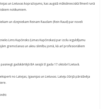
atvijas un Lietuvas kopražojums, kas augstā mākslinieciskā līmenī runā
uriskiem notikumiem.
kstniekam un dzejniekam Reinam Raudam (Rein Raud) par noveli
tnieks Lims Kupčinsks (Limas Kupčinskas) par izcilu ieguldījumu
cijām gremošanas un aknu slimību jomā, kā arī profesionāliem
 pasniegt gadskārtējā BA sesijā šī gada 17.oktobrī Lietuvā.
eksperti no Latvijas, Igaunijas un Lietuvas. Latviju žūrijā pārstāvēja
zere.
nēti: