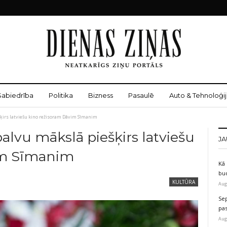
Sabiedrība
Politika
Bizness
Pasaulē
Auto & Tehnoloģij
šķirs latviešu kino režisoram Dāvim Sīmanim
balvu mākslā piešķirs latviešu
JA
im Sīmanim
Kā 
bu
KULTŪRA
Aug
Sep
pas
Aug