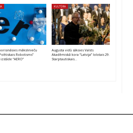
RA
KULTŪRA
risināsies mākslinieču
Augusta vidū sāksies Valsts
Poētiskais Robotisms”
Akadēmiskā kora “Latvija” lolotais 29.
 izstāde “AERO”
Starptautiskais…