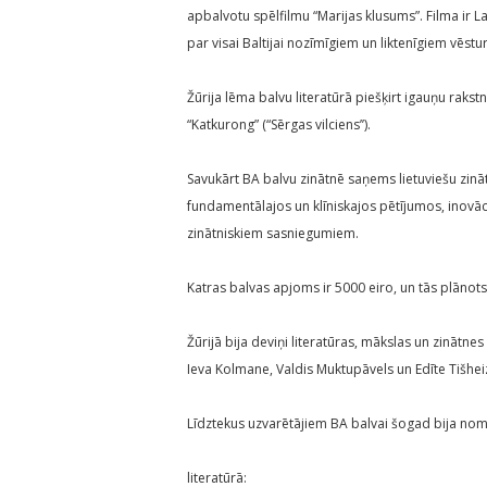
apbalvotu spēlfilmu “Marijas klusums”. Filma ir L
par visai Baltijai nozīmīgiem un liktenīgiem vēst
Žūrija lēma balvu literatūrā piešķirt igauņu ra
“Katkurong” (“Sērgas vilciens’’).
Savukārt BA balvu zinātnē saņems lietuviešu zinā
fundamentālajos un klīniskajos pētījumos, inovā
zinātniskiem sasniegumiem.
Katras balvas apjoms ir 5000 eiro, un tās plānots
Žūrijā bija deviņi literatūras, mākslas un zinātnes 
Ieva Kolmane, Valdis Muktupāvels un Edīte Tišhei
Līdztekus uzvarētājiem BA balvai šogad bija nomi
literatūrā: