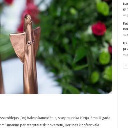
Na
ga
Aug
Kat
nor
Aug
Izz
pr
Aug
 Asamblejas (BA) balvas kandidātus, starptautiska žūrija lēma šī gada
im Sīmanim par starptautiski novērtētu, Berlīnes kinofestivālā