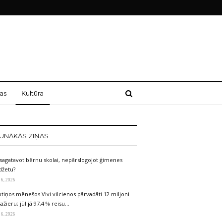
as
Kultūra
UNĀKĀS ZIŅAS
sagatavot bērnu skolai, nepārslogojot ģimenes
džetu?
 6, 2026
tiņos mēnešos Vivi vilcienos pārvadāti 12 miljoni
ažieru; jūlijā 97,4 % reisu…
 6, 2026