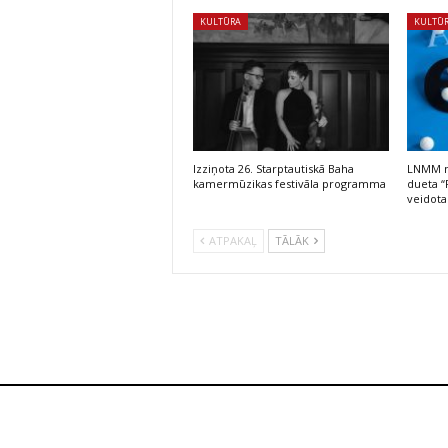
KULTŪRA
KULTŪ
Izziņota 26. Starptautiskā Baha
LNMM no
kamermūzikas festivāla programma
dueta “
veidota
ATPAKAĻ
TĀLĀK