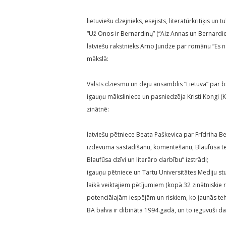
lietuviešu dzejnieks, esejists, literatūrkritiķis
“Už Onos ir Bernardinų” (“Aiz Annas un Bernardie
latviešu rakstnieks Arno Jundze par romānu “Es 
mākslā:
Valsts dziesmu un deju ansamblis “Lietuva” par brī
igauņu māksliniece un pasniedzēja Kristi Kongi (
zinātnē:
latviešu pētniece Beata Paškevica par Frīdriha 
izdevuma sastādīšanu, komentēšanu, Blaufūsa teks
Blaufūsa dzīvi un literāro darbību” izstrādi;
igauņu pētniece un Tartu Universitātes Mediju s
laikā veiktajiem pētījumiem (kopā 32 zinātniskie ra
potenciālajām iespējām un riskiem, ko jaunās te
BA balva ir dibināta 1994.gadā, un to ieguvuši d