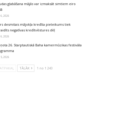
udas glabāšana mājās var izmaksāt simtiem eiro
dā
 6, 2026
rs desmitais mājokļa kredīta pieteikums tiek
aidīts negatīvas kredītvēstures dēļ
 6, 2026
iņota 26. Starptautiskā Baha kamermūzikas festivāla
ogramma
 5, 2026
ATPAKAĻ
TĀLĀK
1 no 1 243