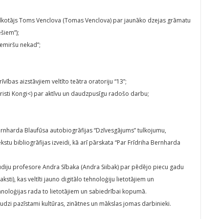
 un tulkotājs Toms Venclova (Tomas Venclova) par jaunāko dzejas grāmatu
šiem”);
nemiršu nekad”;
vības aizstāvjiem veltīto teātra oratoriju “13”;
Kristi Kongi<) par aktīvu un daudzpusīgu radošo darbu;
Bernharda Blaufūsa autobiogrāfijas “Dzīvesgājums” tulkojumu,
tu bibliogrāfijas izveidi, kā arī pārskata “Par Frīdriha Bernharda
tudiju profesore Andra Sībaka (Andra Siibak) par pēdējo piecu gadu
ksti), kas veltīti jauno digitālo tehnoloģiju lietotājiem un
hnoloģijas rada to lietotājiem un sabiedrībai kopumā.
audzi pazīstami kultūras, zinātnes un mākslas jomas darbinieki.