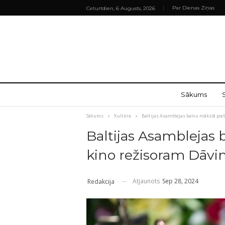
Par Dienas Ziņas
Ceturtdien, 6 Augusts, 2026
Sākums
Sākums
Kultūra
Baltijas Asamblejas balvu mākslā pie
Baltijas Asamblejas 
kino režisoram Dāv
Atjaunots
Sep 28, 2024
Redakcija