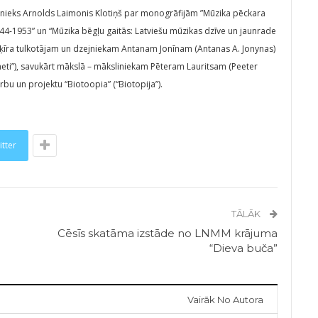
tnieks Arnolds Laimonis Klotiņš par monogrāfijām ”Mūzika pēckara
944-1953” un “Mūzika bēgļu gaitās: Latviešu mūzikas dzīve un jaunrade
šķīra tulkotājam un dzejniekam Antanam Jonīnam (Antanas A. Jonynas)
oneti”), savukārt mākslā – māksliniekam Pēteram Lauritsam (Peeter
rbu un projektu “Biotoopia” (“Biotopija”).
itter
TĀLĀK
Cēsīs skatāma izstāde no LNMM krājuma
“Dieva buča”
Vairāk No Autora