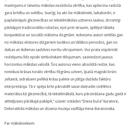
mantojums ir latviešu mākslas nezūdoša vērtība, kas apliecina radošā
gara brīvību un svētību. Svarīgi, ka abi šie mākslinieki, laikabiedri, ir
paplašinājuši glezniecības un tekstilmākslas uztveres laukus, drosmīgi
pārkāpjot tradicionālās robežas, ejot pret straumi, spītējot tālaika
konjunktūrai un sociālā reālisma dogmām. Iedvesmu autori smēlās gan
no mākslas vēstures dižgariem tuvākos un tālākos periodos, gan no
dabas un ikdienas sadzīves norišu vērojumiem. Viņi prata vispārināt
redzējumu līdz episki simboliskam tēlojumam, sasniedzot jaunus
horizontus mākslas valodā. Šos autorus vieno absolūtā redze, kas
noteikusi krāsas tonālo vērtību filigrānu uztveri, īpašā maģiski brūni
zeltainā, sidrabaini pelēkā krāsu palete un jūtīga dažādu faktūru
interpretācija. Tā ir spēja brīvi pārvaldīt savai daiļradei izvēlētos
materiālus kā glezniecībā, tā tekstilmākslā, kuru pārzināšana gadu gaitā ir
attīstījusies pārākajā pakāpē,” uzsver izstādes “Dieva buča” kuratore,
Dekoratīvās mākslas un dizaina muzeja vadītāja Inese Baranovska.
Par māksliniekiem