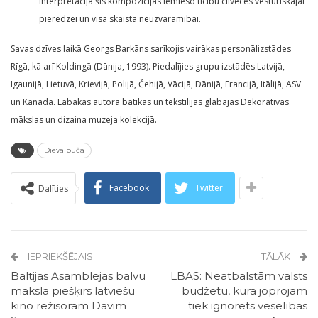
interpretācijā šīs kompozīcijas iemieso ticību cilvēces vēsturiskajai
pieredzei un visa skaistā neuzvaramībai.
Savas dzīves laikā Georgs Barkāns sarīkojis vairākas personālizstādes
Rīgā, kā arī Koldingā (Dānija, 1993). Piedalījies grupu izstādēs Latvijā,
Igaunijā, Lietuvā, Krievijā, Polijā, Čehijā, Vācijā, Dānijā, Francijā, Itālijā, ASV
un Kanādā. Labākās autora batikas un tekstilijas glabājas Dekoratīvās
mākslas un dizaina muzeja kolekcijā.
Dieva buča
Facebook
Twitter
Dalīties
IEPRIEKŠĒJAIS
TĀLĀK
Baltijas Asamblejas balvu
LBAS: Neatbalstām valsts
mākslā piešķirs latviešu
budžetu, kurā joprojām
kino režisoram Dāvim
tiek ignorēts veselības