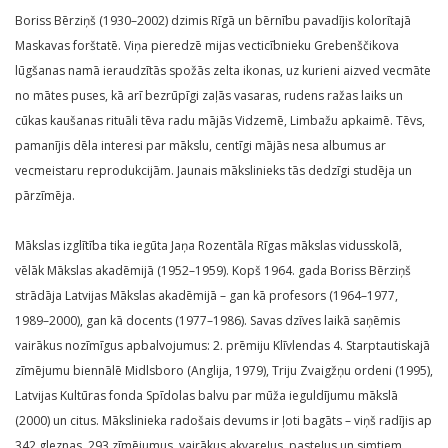
Boriss Bērziņš (1930–2002) dzimis Rīgā un bērnību pavadījis kolorītajā
Maskavas forštatē. Viņa pieredzē mijas vecticībnieku Grebenščikova
lūgšanas namā ieraudzītās spožās zelta ikonas, uz kurieni aizved vecmāte
no mātes puses, kā arī bezrūpīgi zaļās vasaras, rudens ražas laiks un
cūkas kaušanas rituāli tēva radu mājās Vidzemē, Limbažu apkaimē. Tēvs,
pamanījis dēla interesi par mākslu, centīgi mājās nesa albumus ar
vecmeistaru reprodukcijām. Jaunais mākslinieks tās dedzīgi studēja un
pārzīmēja.
Mākslas izglītība tika iegūta Jaņa Rozentāla Rīgas mākslas vidusskolā,
vēlāk Mākslas akadēmijā (1952–1959). Kopš 1964. gada Boriss Bērziņš
strādāja Latvijas Mākslas akadēmijā – gan kā profesors (1964–1977,
1989–2000), gan kā docents (1977–1986). Savas dzīves laikā saņēmis
vairākus nozīmīgus apbalvojumus: 2. prēmiju Klīvlendas 4. Starptautiskajā
zīmējumu biennālē Midlsboro (Anglija, 1979), Triju Zvaigžņu ordeni (1995),
Latvijas Kultūras fonda Spīdolas balvu par mūža ieguldījumu mākslā
(2000) un citus. Mākslinieka radošais devums ir ļoti bagāts – viņš radījis ap
342 gleznas, 293 zīmējumus, vairākus akvareļus, pasteļus un simtiem