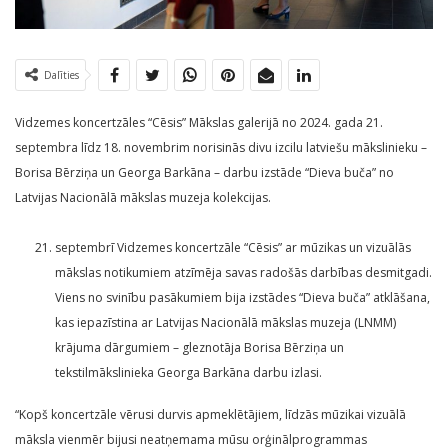
Dalīties
Vidzemes koncertzāles “Cēsis” Mākslas galerijā no 2024. gada 21.
septembra līdz 18. novembrim norisinās divu izcilu latviešu mākslinieku –
Borisa Bērziņa un Georga Barkāna – darbu izstāde “Dieva buča” no
Latvijas Nacionālā mākslas muzeja kolekcijas.
septembrī Vidzemes koncertzāle “Cēsis” ar mūzikas un vizuālās
mākslas notikumiem atzīmēja savas radošās darbības desmitgadi.
Viens no svinību pasākumiem bija izstādes “Dieva buča” atklāšana,
kas iepazīstina ar Latvijas Nacionālā mākslas muzeja (LNMM)
krājuma dārgumiem – gleznotāja Borisa Bērziņa un
tekstilmākslinieka Georga Barkāna darbu izlasi.
“Kopš koncertzāle vērusi durvis apmeklētājiem, līdzās mūzikai vizuālā
māksla vienmēr bijusi neatņemama mūsu orģinālprogrammas