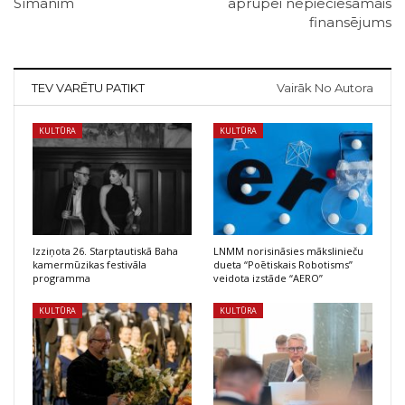
Sīmanim
aprūpei nepieciešamais
finansējums
TEV VARĒTU PATIKT
Vairāk No Autora
KULTŪRA
KULTŪRA
Izziņota 26. Starptautiskā Baha
LNMM norisināsies mākslinieču
kamermūzikas festivāla
dueta “Poētiskais Robotisms”
programma
veidota izstāde “AERO”
KULTŪRA
KULTŪRA