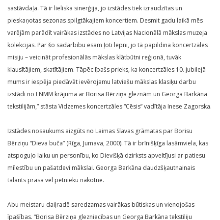
sastāvdaļa. Tā ir lieliska sinerģija, jo izstādes tiek izraudzītas un
pieskaņotas sezonas spilgtākajiem koncertiem. Desmit gadu laikā mēs
varējām parādīt vairākas izstādes no Latvijas Nacionālā mākslas muzeja
kolekcijas. Par šo sadarbību esam ļoti lepni, jo tā papildina koncertzāles
misiju – veicināt profesionālās mākslas klātbūtni reģionā, tuvāk
klausītājiem, skatītājiem. Tāpēc īpašs prieks, ka koncertzāles 10. jubilejā
mums ir iespēja piedāvāt ievērojamu latviešu mākslas klasiķu darbu
izstādi no LNMM krājuma ar Borisa Bērziņa gleznām un Georga Barkāna
tekstilijām,” stāsta Vidzemes koncertzāles “Cēsis” vadītāja Inese Zagorska.
Izstādes nosaukums aizgūts no Laimas Slavas grāmatas par Borisu
Bērziņu “Dieva buča” (Rīga, Jumava, 2000). Tā ir brīnišķīga lasāmviela, kas
atspoguļo laiku un personību, ko Dievišķā dzirksts apveltījusi ar patiesu
mīlestību un pašatdevi mākslai. Georga Barkāna daudzšķautnainais
talants prasa vēl pētnieku nākotnē.
Abu meistaru daiļradē saredzamas vairākas būtiskas un vienojošas
īpašības. “Borisa Bērziņa glezniecības un Georga Barkāna tekstiliju