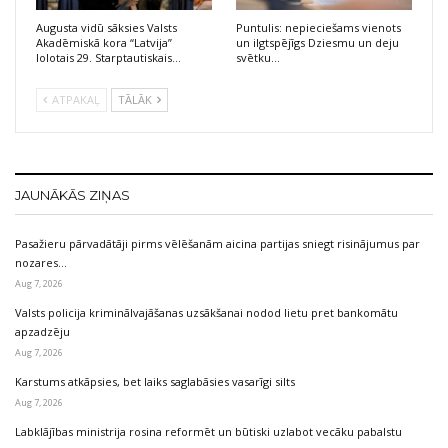
Augusta vidū sāksies Valsts
Puntulis: nepieciešams vienots
Akadēmiskā kora “Latvija”
un ilgtspējīgs Dziesmu un deju
lolotais 29. Starptautiskais…
svētku…
ATPAKAĻ
TĀLĀK
JAUNĀKĀS ZIŅAS
Pasažieru pārvadātāji pirms vēlēšanām aicina partijas sniegt risinājumus par
nozares…
Aug 7, 2026
Valsts policija kriminālvajāšanas uzsākšanai nodod lietu pret bankomātu
apzadzēju
Aug 7, 2026
Karstums atkāpsies, bet laiks saglabāsies vasarīgi silts
Aug 7, 2026
Labklājības ministrija rosina reformēt un būtiski uzlabot vecāku pabalstu