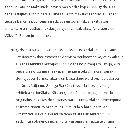
gada un Latvijas Mākslinieku savienības biedrs kopš 1966. gada. 1995.
gadā iestājies jaundibinātajā Latvijas Tekstilmākslas asociācijā. Tāpat
Georgs Barkāns publicējis asredzīgus un polemiskus rakstus par
arhitektūru un lietišķās mākslas jautājumiem laikrakstā “Literatūra un
Māksla”, “Padomju jaunatne”.
gadsimta 60. gadu vidū mākslinieks sācis piedalīties dekoratīvi
lietišķās mākslas izstādēs ar darbiem batikas tehnikā, vēlāk atklājis
aušanas tehnikas iespējas. Viņš ir viens no pirmajiem Latvijā, kurš
pievērsies drosmīgiem eksperimentiem tekstilmākslā, vairāk
domājot par formu, faktūru un krāsu daudzveidību, nevis darbu
literāro vēstījumu. Georga Barkāna tekstildarbos apvienojas
arhitekta racionālais prāts un gleznotāja emocijas, kas veido
oriģinālus telpiskās domāšanas pārnesumus plaknē savienojumā
ar izsmalcinātu kolorīta izjūtu un tekstila tehniku pārziņas
virtuozitāti. Mākslinieka mūža tēma saistīta ar senfranču 15.
gadsimta gobelēnos iecienīto teiksmainā vienradža tēlu, viņa