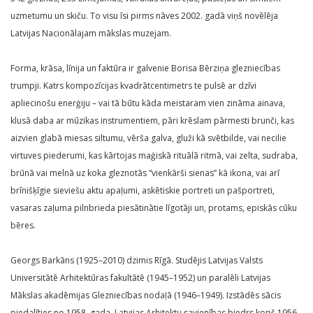
uzmetumu un skiču. To visu īsi pirms nāves 2002. gadā viņš novēlēja
Latvijas Nacionālajam mākslas muzejam.
Forma, krāsa, līnija un faktūra ir galvenie Borisa Bērziņa glezniecības
trumpji. Katrs kompozīcijas kvadrātcentimetrs te pulsē ar dzīvi
apliecinošu enerģiju – vai tā būtu kāda meistaram vien zināma ainava,
klusā daba ar mūzikas instrumentiem, pāri krēslam pārmesti brunči, kas
aizvien glabā miesas siltumu, vērša galva, gluži kā svētbilde, vai necilie
virtuves piederumi, kas kārtojas maģiskā rituālā ritmā, vai zelta, sudraba,
brūnā vai melnā uz koka gleznotās “vienkārši sienas” kā ikona, vai arī
brīnišķīgie sieviešu aktu apaļumi, askētiskie portreti un pašportreti,
vasaras zaļuma pilnbrieda piesātinātie līgotāji un, protams, episkās cūku
bēres.
Georgs Barkāns (1925–2010) dzimis Rīgā. Studējis Latvijas Valsts
Universitātē Arhitektūras fakultātē (1945–1952) un paralēli Latvijas
Mākslas akadēmijas Glezniecības nodaļā (1946–1949). Izstādēs sācis
piedalīties no 1958. gada. Latvijas Arhitektu savienības biedrs kopš 1956.