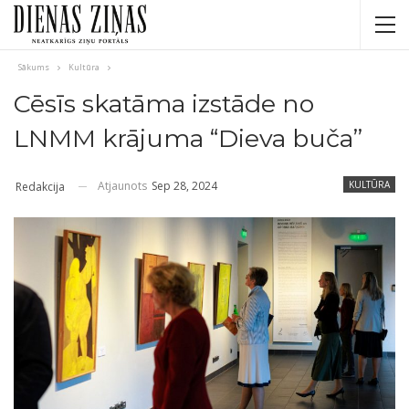
Sākums
Kultūra
Cēsīs skatāma izstāde no
LNMM krājuma “Dieva buča”
Atjaunots
Sep 28, 2024
KULTŪRA
Redakcija