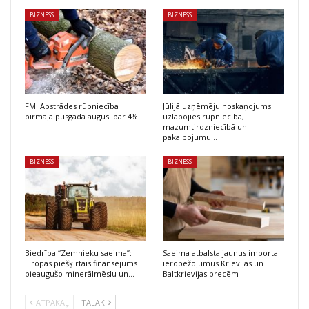
BIZNESS
BIZNESS
FM: Apstrādes rūpniecība
Jūlijā uzņēmēju noskaņojums
pirmajā pusgadā augusi par 4%
uzlabojies rūpniecībā,
mazumtirdzniecībā un
pakalpojumu…
BIZNESS
BIZNESS
Biedrība “Zemnieku saeima”:
Saeima atbalsta jaunus importa
Eiropas piešķirtais finansējums
ierobežojumus Krievijas un
pieaugušo minerālmēslu un…
Baltkrievijas precēm
ATPAKAĻ
TĀLĀK