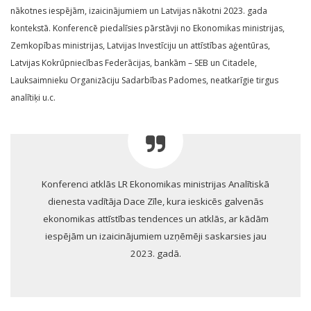
nākotnes iespējām, izaicinājumiem un Latvijas nākotni 2023. gada
kontekstā. Konferencē piedalīsies pārstāvji no Ekonomikas ministrijas,
Zemkopības ministrijas, Latvijas Investīciju un attīstības aģentūras,
Latvijas Kokrūpniecības Federācijas, bankām – SEB un Citadele,
Lauksaimnieku Organizāciju Sadarbības Padomes, neatkarīgie tirgus
analītiķi u.c.
Konferenci atklās LR Ekonomikas ministrijas Analītiskā
dienesta vadītāja Dace Zīle, kura ieskicēs galvenās
ekonomikas attīstības tendences un atklās, ar kādām
iespējām un izaicinājumiem uzņēmēji saskarsies jau
2023. gadā.