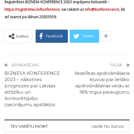
Reģistrēties BIZNESA KONFERENCE 2023 iespējams tiešsaistē –
https://registreties.lv/konference
, vai rakstot uz
info@konferences.lv
, kā
arī zvanot pa tālruni 20355559.
Facebook
Twitter
Dalīties
IEPRIEKŠĒJAIS
TĀLĀK
BIZNESA KONFERENCE
Veselības apdrošināšana
2023 – nākotnes
kļuvusi par lielāko
prognozes par Latvijas
apdrošināšanas veidu ar
attīstību un
18% tirgus pieaugumu
konkurētspēju
izaicinājumu apstākļos
TEV VARĒTU PATIKT
Vairāk No Autora