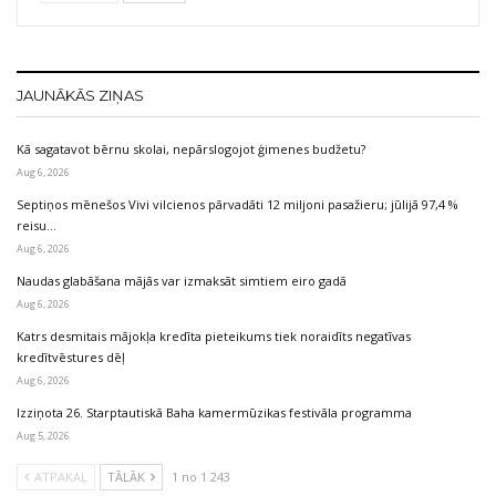
JAUNĀKĀS ZIŅAS
Kā sagatavot bērnu skolai, nepārslogojot ģimenes budžetu?
Aug 6, 2026
Septiņos mēnešos Vivi vilcienos pārvadāti 12 miljoni pasažieru; jūlijā 97,4 %
reisu…
Aug 6, 2026
Naudas glabāšana mājās var izmaksāt simtiem eiro gadā
Aug 6, 2026
Katrs desmitais mājokļa kredīta pieteikums tiek noraidīts negatīvas
kredītvēstures dēļ
Aug 6, 2026
Izziņota 26. Starptautiskā Baha kamermūzikas festivāla programma
Aug 5, 2026
ATPAKAĻ
TĀLĀK
1 no 1 243