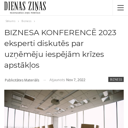
Sākums
Bizness
BIZNESA KONFERENCĒ 2023
eksperti diskutēs par
uzņēmēju iespējām krīzes
apstākļos
Atjaunots
Nov 7, 2022
BIZNESS
Publicitātes Materiāls