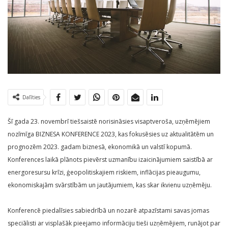
Dalīties
Šī gada 23. novembrī tiešsaistē norisināsies visaptveroša, uzņēmējiem
nozīmīga BIZNESA KONFERENCE 2023, kas fokusēsies uz aktualitātēm un
prognozēm 2023. gadam biznesā, ekonomikā un valstī kopumā.
Konferences laikā plānots pievērst uzmanību izaicinājumiem saistībā ar
energoresursu krīzi, ģeopolitiskajiem riskiem, inflācijas pieaugumu,
ekonomiskajām svārstībām un jautājumiem, kas skar ikvienu uzņēmēju.
Konferencē piedalīsies sabiedrībā un nozarē atpazīstami savas jomas
speciālisti ar visplašāk pieejamo informāciju tieši uzņēmējiem, runājot par