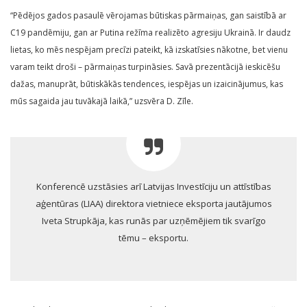
“Pēdējos gados pasaulē vērojamas būtiskas pārmaiņas, gan saistībā ar
C19 pandēmiju, gan ar Putina režīma realizēto agresiju Ukrainā. Ir daudz
lietas, ko mēs nespējam precīzi pateikt, kā izskatīsies nākotne, bet vienu
varam teikt droši – pārmaiņas turpināsies. Savā prezentācijā ieskicēšu
dažas, manuprāt, būtiskākās tendences, iespējas un izaicinājumus, kas
mūs sagaida jau tuvākajā laikā,” uzsvēra D. Zīle.
Konferencē uzstāsies arī Latvijas Investīciju un attīstības
aģentūras (LIAA) direktora vietniece eksporta jautājumos
Iveta Strupkāja, kas runās par uzņēmējiem tik svarīgo
tēmu – eksportu.