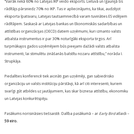
“Vairāk nekā 60% no Latvijas IKP veido eksports. Lietuvā un Igaunijā šis
rādītājs pārsniedz 70% no IKP. Tas ir apliecinājums, ka tikai, audzējot
eksporta īpatsvaru, Latvijas tautsaimniecībā varam tuvināties ES vidējiem
rādītājiem. Saskaņā ar Latvijas bankas un Ekonomiskās sadarbības un
attīstības organizācijas (OECD) datiem uzņēmumi, kuri izmanto valsts
atbalsta instrumentus ir par 30% noturīgāki eksporta tirgos. Arī
turpmākajos gados uzņēmējiem būs pieejami dažādi valsts atbalsta
instrumenti, lai stimulētu zināšanās balstītu nozaru attīstību,” norāda I.
Strupkāja.
Piedalīties konferencē tiek aicināti gan uzņēmēji, gan sabiedrisko
organizāciju un valsts institūciju pārstāvji, kā arī citi interesenti, kuriem
svarīgi gūt atbildes uz jautājumiem, kas skar biznesa attīstību, ekonomiku
un Latvijas konkurētspēju.
Pasākums norisināsies tiešsaistē. Dalība pasākumā – ar
Early Bird
atlaidi –
59 eiro.