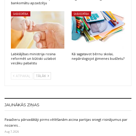
bankomātu apzadzēju
SABIEDRĪBA
SABIEDRĪBA
Labklājības ministrija rosina
Kā sagatavot bērnu skolai,
reformēt un būtiski uzlabot
nepārslogojot ģimenes budžetu?
vecāku pabalstu
ATPAKAĻ
TĀLĀK
JAUNĀKĀS ZIŅAS
Pasažieru pārvadātāji pirms vēlēšanām aicina partijas sniegt risinājumus par
nozares…
Aug 7, 2026