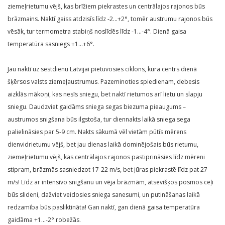
ziemeļrietumu vējš, kas brīžiem piekrastes un centrālajos rajonos būs
brāzmains. Naktī gaiss atdzisīs līdz -2…+2°, tomēr austrumu rajonos būs
vēsāk, tur termometra stabiņš noslīdēs līdz -1…-4°. Dienā gaisa
temperatūra sasniegs +1…+6°.
Jau naktī uz sestdienu Latvijai pietuvosies ciklons, kura centrs dienā
šķērsos valsts ziemeļaustrumus. Pazeminoties spiedienam, debesis
aizklās mākoņi, kas nesīs sniegu, bet naktī rietumos arī lietu un slapju
sniegu. Daudzviet gaidāms sniega segas biezuma pieaugums –
austrumos snigšana būs ilgstoša, tur diennakts laikā sniega sega
palielināsies par 5-9 cm. Nakts sākumā vēl vietām pūtīs mērens
dienvidrietumu vējš, bet jau dienas laikā dominējošais būs rietumu,
ziemeļrietumu vējš, kas centrālajos rajonos pastiprināsies līdz mēreni
stipram, brāzmās sasniedzot 17-22 m/s, bet jūras piekrastē līdz pat 27
m/s! Līdz ar intensīvo snigšanu un vēja brāzmām, atsevišķos posmos ceļi
būs slideni, dažviet veidosies sniega sanesumi, un putināšanas laikā
redzamība būs pasliktināta! Gan naktī, gan dienā gaisa temperatūra
gaidāma +1…-2° robežās.