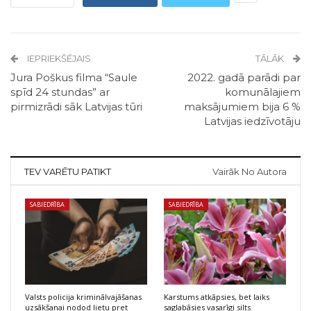
IEPRIEKŠĒJAIS
TĀLĀK
Jura Poškus filma “Saule
2022. gadā parādi par
spīd 24 stundas” ar
komunālajiem
pirmizrādi sāk Latvijas tūri
maksājumiem bija 6 %
Latvijas iedzīvotāju
TEV VARĒTU PATIKT
Vairāk No Autora
SABIEDRĪBA
SABIEDRĪBA
Valsts policija kriminālvajāšanas
Karstums atkāpsies, bet laiks
uzsākšanai nodod lietu pret
saglabāsies vasarīgi silts