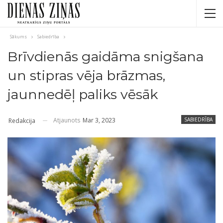
Sākums
Sabiedrība
Brīvdienās gaidāma snigšana
un stipras vēja brāzmas,
jaunnedēļ paliks vēsāk
Atjaunots
Mar 3, 2023
SABIEDRĪBA
Redakcija