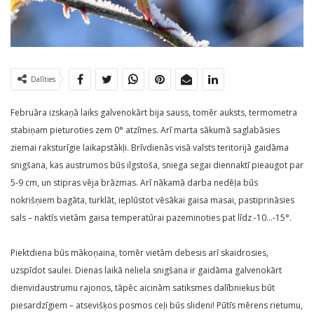
Dalīties
Februāra izskaņā laiks galvenokārt bija sauss, tomēr auksts, termometra
stabiņam pieturoties zem 0° atzīmes. Arī marta sākumā saglabāsies
ziemai raksturīgie laikapstākļi. Brīvdienās visā valsts teritorijā gaidāma
snigšana, kas austrumos būs ilgstoša, sniega segai diennaktī pieaugot par
5-9 cm, un stipras vēja brāzmas. Arī nākamā darba nedēļa būs
nokrišņiem bagāta, turklāt, ieplūstot vēsākai gaisa masai, pastiprināsies
sals – naktīs vietām gaisa temperatūrai pazeminoties pat līdz -10…-15°.
Piektdiena būs mākoņaina, tomēr vietām debesis arī skaidrosies,
uzspīdot saulei. Dienas laikā neliela snigšana ir gaidāma galvenokārt
dienvidaustrumu rajonos, tāpēc aicinām satiksmes dalībniekus būt
piesardzīgiem – atsevišķos posmos ceļi būs slideni! Pūtīs mērens rietumu,