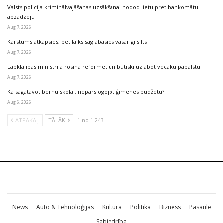
Valsts policija kriminālvajāšanas uzsākšanai nodod lietu pret bankomātu
apzadzēju
Aug 7, 2026
Karstums atkāpsies, bet laiks saglabāsies vasarīgi silts
Aug 7, 2026
Labklājības ministrija rosina reformēt un būtiski uzlabot vecāku pabalstu
Aug 7, 2026
Kā sagatavot bērnu skolai, nepārslogojot ģimenes budžetu?
Aug 6, 2026
ATPAKAĻ
TĀLĀK
1 no 1 243
News
Auto & Tehnoloģijas
Kultūra
Politika
Bizness
Pasaulē
Sabiedrība