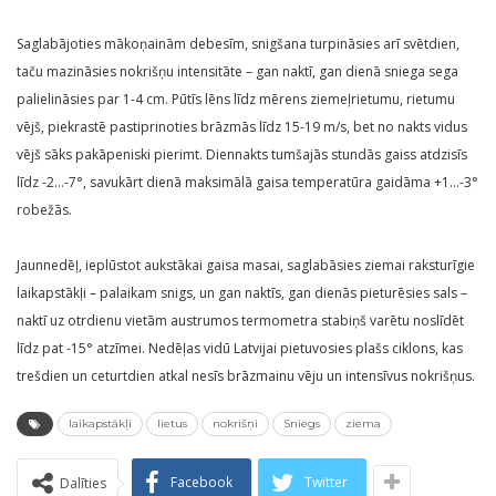
Saglabājoties mākoņainām debesīm, snigšana turpināsies arī svētdien,
taču mazināsies nokrišņu intensitāte – gan naktī, gan dienā sniega sega
palielināsies par 1-4 cm. Pūtīs lēns līdz mērens ziemeļrietumu, rietumu
vējš, piekrastē pastiprinoties brāzmās līdz 15-19 m/s, bet no nakts vidus
vējš sāks pakāpeniski pierimt. Diennakts tumšajās stundās gaiss atdzisīs
līdz -2…-7°, savukārt dienā maksimālā gaisa temperatūra gaidāma +1…-3°
robežās.
Jaunnedēļ, ieplūstot aukstākai gaisa masai, saglabāsies ziemai raksturīgie
laikapstākļi – palaikam snigs, un gan naktīs, gan dienās pieturēsies sals –
naktī uz otrdienu vietām austrumos termometra stabiņš varētu noslīdēt
līdz pat -15° atzīmei. Nedēļas vidū Latvijai pietuvosies plašs ciklons, kas
trešdien un ceturtdien atkal nesīs brāzmainu vēju un intensīvus nokrišņus.
laikapstākļi
lietus
nokrišņi
Sniegs
ziema
Facebook
Twitter
Dalīties