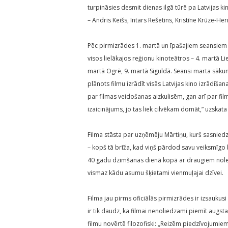
turpināsies desmit dienas ilgā tūrē pa Latvijas kin
– Andris Keišs, Intars Rešetins, Kristīne Krūze-H
Pēc pirmizrādes 1. martā un īpašajiem seansiem va
visos lielākajos reģionu kinoteātros – 4. martā Li
martā Ogrē, 9. martā Siguldā. Seansi marta sākum
plānots filmu izrādīt visās Latvijas kino izrādīšan
par filmas veidošanas aizkulisēm, gan arī par film
izaicinājums, jo tas liek cilvēkam domāt,” uzskata
Filma stāsta par uzņēmēju Mārtiņu, kurš sasniedzi
– kopš tā brīža, kad viņš pārdod savu veiksmīgo 
40 gadu dzimšanas dienā kopā ar draugiem nolemj
vismaz kādu asumu šķietami vienmuļajai dzīvei.
Filma jau pirms oficiālās pirmizrādes ir izsaukusi p
ir tik daudz, ka filmai nenoliedzami piemīt augsta
filmu novērtē filozofiski: „Reizēm piedzīvojumie