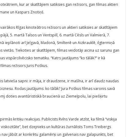
oteātriem, kur ar skatītājiem satiksies gan režisors, gan filmas aktieri
ermane un Kaspars Znotiņš.
irākos Rīgas kinoteātros režisors un aktieri satiksies ar skatītājiem
epājā, 5. martā Talsos un Ventspilī, 6. martā Cēsīs un Valmierā, 7.
ā ieplānoti arī Jelgavā, Madonā, Smiltenē un Aizkrauklē, ilgtermiņā
as vietās. Tiekoties ar skatītājiem, filmas veidotāji aicina uz sarunu gan
as vispārcilvēcisko tematiku. “Katrs jautājums “ko tālāk?” ir kā
 filmas režisors Juris Poškus.
s latvieša sapni: ir māja, ir draudzene, ir mašīna, ir arī daudz naudas
biznesu. Rodas jautājums: ko tālāk? Jura Poškus filmas varonis savā
 doties avantūristiskā braucienā uz Ziemeļpolu, lai piešķirtu
irmās kritiķu reakcijas. Publicists Rvīns Varde atzīst, ka filmā “viskija
 viskozitāte”, bet dzejnieks un kultūras žurnālists Toms Treibergs
m nav jābūt ar konkrētu galamērķi un galvenais nav galapunkts, bet