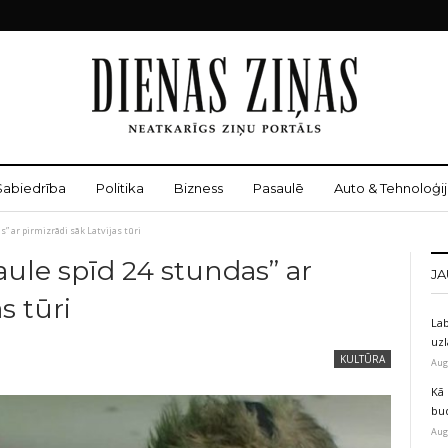
Sabiedrība
Politika
Bizness
Pasaulē
Auto & Tehnoloģij
s” ar pirmizrādi sāk Latvijas tūri
aule spīd 24 stundas” ar
JA
s tūri
Lab
uz
KULTŪRA
Aug
Kā 
bu
Aug