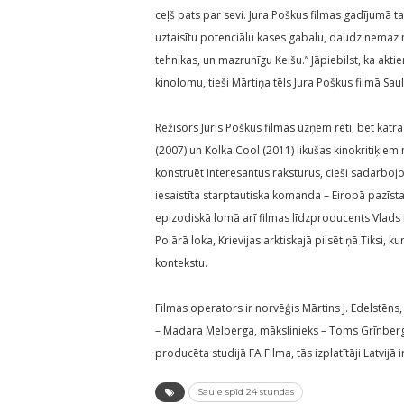
ceļš pats par sevi. Jura Poškus filmas gadījumā ta
uztaisītu potenciālu kases gabalu, daudz nemaz n
tehnikas, un mazrunīgu Keišu.” Jāpiebilst, ka akti
kinolomu, tieši Mārtiņa tēls Jura Poškus filmā Sau
Režisors Juris Poškus filmas uzņem reti, bet katr
(2007) un Kolka Cool (2011) likušas kinokritiķiem 
konstruēt interesantus raksturus, cieši sadarbojo
iesaistīta starptautiska komanda – Eiropā pazīs
epizodiskā lomā arī filmas līdzproducents Vlads
Polārā loka, Krievijas arktiskajā pilsētiņā Tiksi, 
kontekstu.
Filmas operators ir norvēģis Mārtins J. Edelstēns
– Madara Melberga, mākslinieks – Toms Grīnberg
producēta studijā FA Filma, tās izplatītāji Latvijā
Saule spīd 24 stundas