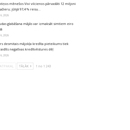
tiņos mēnešos Vivi vilcienos pārvadāti 12 miljoni
ažieru; jūlijā 97,4 % reisu…
 6, 2026
udas glabāšana mājās var izmaksāt simtiem eiro
dā
 6, 2026
rs desmitais mājokļa kredīta pieteikums tiek
aidīts negatīvas kredītvēstures dēļ
 6, 2026
ATPAKAĻ
TĀLĀK
1 no 1 243