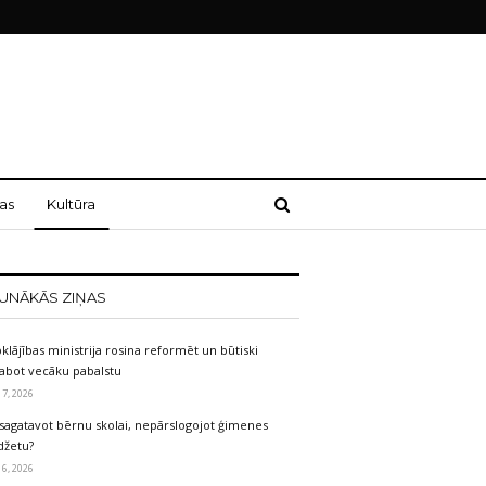
as
Kultūra
UNĀKĀS ZIŅAS
klājības ministrija rosina reformēt un būtiski
labot vecāku pabalstu
 7, 2026
sagatavot bērnu skolai, nepārslogojot ģimenes
džetu?
 6, 2026