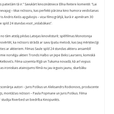
s patiešām tā ir.” Savukārt kinozinātniece Elīna Reitere komentē: “Lai
evajag – tikai režisoru, kas perfekti pārzina kino humora veidošanas
eris Andris Keišs apgalvojis – viņa filmogrāfijā, kurā ir apmēram 30
le spīd 24 stundas esot „vislabākais”.
a no tām atstāj pēdas Latvijas kinovēsturē; spēlfilmas Monotonija
novērtēt, ka režisors strādā ar savu īpašu metodi, kas ļauj mērķtiecīgi
ties ar aktieriem. Filmas Saule spīd 24 stundas aktieru ansamblī
tamie norvēģu aktieri Tronds Halbo un Jepe Beks Laursens, komiskā
 Ketkovičs. Filma uzņemta Rīgā un Tukuma novadā, kā arī viņpus
kuras ironiskais atainojums filmā nu jau ieguvis jaunu, skarbāku
, scenārija autori – Juris Poškus un Aleksandrs Rodionovs, producente
s, montāžas režisori – Paula Popmane un Juris Poškus. Filma
 ir studija Riverbed un biedrība Kinopunkts.