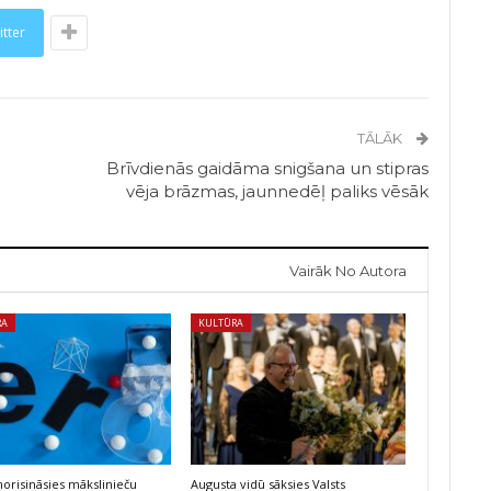
itter
TĀLĀK
Brīvdienās gaidāma snigšana un stipras
vēja brāzmas, jaunnedēļ paliks vēsāk
Vairāk No Autora
RA
KULTŪRA
risināsies mākslinieču
Augusta vidū sāksies Valsts