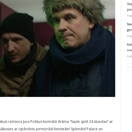
Sep
pas
Aug
Na
ga
Aug
Kat
nor
Aug
ākusi režisora Jura Poškus komiskā drāma “Saule spīd 24 stundas” ar
sākusies ar izpārdotu pirmizrādi kinoteātrī Splendid Palace un