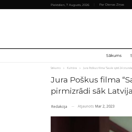
Par Dienas Ziņas
Piektdien, 7 Augusts, 2026
Sākums
Sākums
Kultūra
Jura Poškus filma “Saule spīd 24 stunda
Jura Poškus filma “S
pirmizrādi sāk Latvija
Atjaunots
Mar 2, 2023
Redakcija