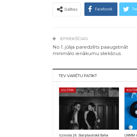
Facebook
Tw
Dalīties
IEPRIEKŠĒJAIS
No 1. jūlija paredzēts paaugstināt
minimālo ienākumu sliekšņus
TEV VARĒTU PATIKT
KULTŪRA
KULTŪ
Izziņota 26. Starptautiskā Baha
LNMM no