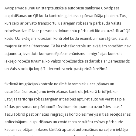
Aviopārvadājumu un starptautiskajā autobusu satiksmē Covidpass
aizpildīšanas un QR koda kontrole gulstas uz pārvadātāja pleciem. Tos,
kuri ceļo ar privāto transportu, uz ārējām robežām pārbauda Valsts
robežsardze, līdz ar personas dokumentu pārbaudi lūdzot uzrādīt arī QR
kodu. Uz iekšējām robežām kontrolēt koda esamību ir sarežģītāk, atzīst
majore Kristīne Pētersone. Tā kā robežkontrole uz iekšējām robežām nav
atjaunota, izveidots kompensējošs mehānisms – imigrācijas kontrole
iekšējo robežu tuvumā, ko Valsts robežsardze sadarbībā ar Zemessardzi
un Valsts policiju kopš 7. decembra veic pastiprinātā režīmā.
“Ikdienā imigrācijas kontrole nozīmē ārzemnieku ieceļošanas un
uzturēšanās nosacījumu ievērošanas kontroli. Jebkurā brīdī jebkur
Latvijas teritorijā robežsargiem ir tiesības apturēt auto vai vērsties pie
kādas personas un pārbaudīt tās likumisko pamatu uzturēties Latvijā.
Taču šobrīd pastiprinātas imigrācijas kontroles mērķis ir tieši ieceļošanas
apliecinājumu aizpildīšanas un covid testa rezultātu esības pārbaude
katram ceļotājam, izlases kārtībā apturot automašīnas uz ceļiem iekšējo