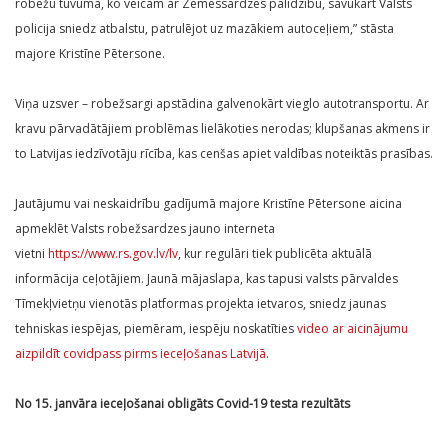
robežu tuvumā, ko veicam ar Zemessardzes palīdzību, savukārt Valsts
policija sniedz atbalstu, patrulējot uz mazākiem autoceļiem,” stāsta
majore Kristīne Pētersone.
Viņa uzsver – robežsargi apstādina galvenokārt vieglo autotransportu. Ar
kravu pārvadātājiem problēmas lielākoties nerodas; klupšanas akmens ir
to Latvijas iedzīvotāju rīcība, kas cenšas apiet valdības noteiktās prasības.
Jautājumu vai neskaidrību gadījumā majore Kristīne Pētersone aicina
apmeklēt Valsts robežsardzes jauno interneta
vietni
https://www.rs.gov.lv/lv
, kur regulāri tiek publicēta aktuālā
informācija ceļotājiem. Jaunā mājaslapa, kas tapusi valsts pārvaldes
Tīmekļvietņu vienotās platformas projekta ietvaros, sniedz jaunas
tehniskas iespējas, piemēram, iespēju noskatīties
video ar aicinājumu
aizpildīt covidpass pirms ieceļošanas Latvijā
.
No 15. janvāra ieceļošanai obligāts Covid-19 testa rezultāts