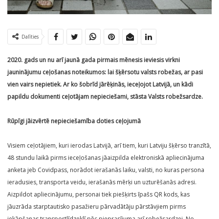
Dalīties
2020. gads un nu arī jaunā gada pirmais mēnesis ieviesis virkni
jauninājumu ceļošanas noteikumos: lai šķērsotu valsts robežas, ar pasi
vien vairs nepietiek. Ar ko šobrīd jārēķinās, ieceļojot Latvijā, un kādi
papildu dokumenti ceļotājam nepieciešami, stāsta Valsts robežsardze.
Rūpīgi jāizvērtē nepieciešamība doties ceļojumā
Visiem ceļotājiem, kuri ierodas Latvijā, arī tiem, kuri Latviju šķērso tranzītā,
48 stundu laikā pirms ieceļošanas jāaizpilda elektroniskā apliecinājuma
anketa jeb Covidpass, norādot ierašanās laiku, valsti, no kuras persona
ieradusies, transporta veidu, ierašanās mērķi un uzturēšanās adresi.
Aizpildot apliecinājumu, personai tiek piešķirts īpašs QR kods, kas
jāuzrāda starptautisko pasažieru pārvadātāju pārstāvjiem pirms
iekāpšanas transportlīdzeklī pēc pieprasījuma arī robežsardzei. No