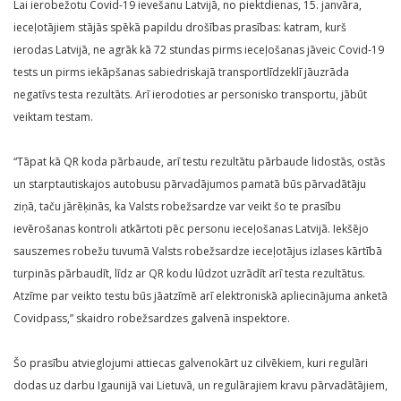
Lai ierobežotu Covid-19 ievešanu Latvijā, no piektdienas, 15. janvāra,
ieceļotājiem stājās spēkā papildu drošības prasības: katram, kurš
ierodas Latvijā, ne agrāk kā 72 stundas pirms ieceļošanas jāveic Covid-19
tests un pirms iekāpšanas sabiedriskajā transportlīdzeklī jāuzrāda
negatīvs testa rezultāts. Arī ierodoties ar personisko transportu, jābūt
veiktam testam.
“Tāpat kā QR koda pārbaude, arī testu rezultātu pārbaude lidostās, ostās
un starptautiskajos autobusu pārvadājumos pamatā būs pārvadātāju
ziņā, taču jārēķinās, ka Valsts robežsardze var veikt šo te prasību
ievērošanas kontroli atkārtoti pēc personu ieceļošanas Latvijā. Iekšējo
sauszemes robežu tuvumā Valsts robežsardze ieceļotājus izlases kārtībā
turpinās pārbaudīt, līdz ar QR kodu lūdzot uzrādīt arī testa rezultātus.
Atzīme par veikto testu būs jāatzīmē arī elektroniskā apliecinājuma anketā
Covidpass,” skaidro robežsardzes galvenā inspektore.
Šo prasību atvieglojumi attiecas galvenokārt uz cilvēkiem, kuri regulāri
dodas uz darbu Igaunijā vai Lietuvā, un regulārajiem kravu pārvadātājiem,