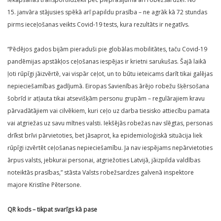
15. janvāra stājusies spēkā arī papildu prasība – ne agrāk kā 72 stundas
pirms ieceļošanas veikts Covid-19 tests, kura rezultāts ir negatīvs.
“Pēdējos gados bijām pieraduši pie globālas mobilitātes, taču Covid-19
pandēmijas apstākļos ceļošanas iespējas ir krietni sarukušas. Šajā laikā
ļoti rūpīgi jāizvērtē, vai vispār ceļot, un to būtu ieteicams darīt tikai galējas
nepieciešamības gadījumā. Eiropas Savienības ārējo robežu šķērsošana
šobrīd ir atļauta tikai atsevišķām personu grupām – regulārajiem kravu
pārvadātājiem vai cilvēkiem, kuri ceļo uz darba tiesisko attiecību pamata
vai atgriežas uz savu mītnes valsti. Iekšējās robežas nav slēgtas, personas
drīkst brīvi pārvietoties, bet jāsaprot, ka epidemioloģiskā situācija liek
rūpīgi izvērtēt ceļošanas nepieciešamību. Ja nav iespējams nepārvietoties
ārpus valsts, jebkurai personai, atgriežoties Latvijā, jāizpilda valdības
noteiktās prasības,” stāsta Valsts robežsardzes galvenā inspektore
majore Kristīne Pētersone.
QR kods – tikpat svarīgs kā pase