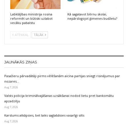
Labklājības ministrija rosina
Kā sagatavot bērnu skolai,
reformēt un būtiski uzlabot
nepārslogojot ģimenes budžetu?
vecāku pabalstu
ATPAKAĻ
TĀLĀK
JAUNĀKĀS ZIŅAS
Pasažieru pārvadātāji pirms vēlēšanām aicina partijas sniegt risinājumus par
nozares…
Aug 7, 2026
Valsts policija kriminālvajāšanas uzsākšanai nodod lietu pret bankomātu
apzadzēju
Aug 7, 2026
Karstums atkāpsies, bet laiks saglabāsies vasarīgi silts
Aug 7, 2026