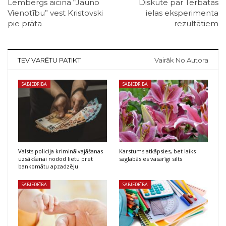
Lembergs aicina “Jauno
Diskutē par Tērbatas
Vienotību” vest Kristovski
ielas eksperimenta
pie prāta
rezultātiem
TEV VARĒTU PATIKT
Vairāk No Autora
SABIEDRĪBA
SABIEDRĪBA
Valsts policija kriminālvajāšanas
Karstums atkāpsies, bet laiks
uzsākšanai nodod lietu pret
saglabāsies vasarīgi silts
bankomātu apzadzēju
SABIEDRĪBA
SABIEDRĪBA