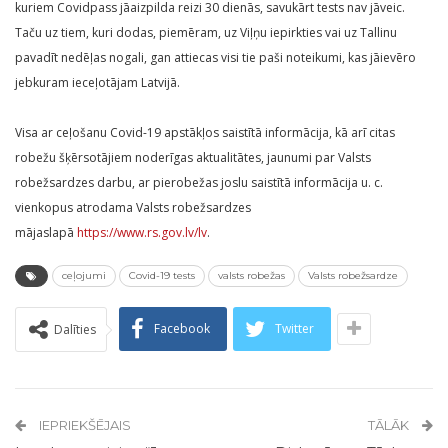
kuriem Covidpass jāaizpilda reizi 30 dienās, savukārt tests nav jāveic.
Taču uz tiem, kuri dodas, piemēram, uz Viļņu iepirkties vai uz Tallinu
pavadīt nedēļas nogali, gan attiecas visi tie paši noteikumi, kas jāievēro
jebkuram ieceļotājam Latvijā.
Visa ar ceļošanu Covid-19 apstākļos saistītā informācija, kā arī citas
robežu šķērsotājiem noderīgas aktualitātes, jaunumi par Valsts
robežsardzes darbu, ar pierobežas joslu saistītā informācija u. c.
vienkopus atrodama Valsts robežsardzes
mājaslapā
https://www.rs.gov.lv/lv
.
ceļojumi
Covid-19 tests
valsts robežas
Valsts robežsardze
Facebook
Twitter
Dalīties
IEPRIEKŠĒJAIS
TĀLĀK