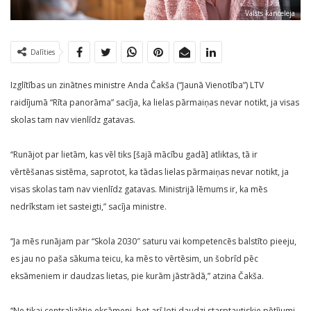
Valsts kanceleja
Dalīties
Izglītības un zinātnes ministre Anda Čakša (“Jaunā Vienotība”) LTV
raidījumā “Rīta panorāma” sacīja, ka lielas pārmaiņas nevar notikt, ja visas
skolas tam nav vienlīdz gatavas.
“Runājot par lietām, kas vēl tiks [šajā mācību gadā] atliktas, tā ir
vērtēšanas sistēma, saprotot, ka tādas lielas pārmaiņas nevar notikt, ja
visas skolas tam nav vienlīdz gatavas. Ministrijā lēmums ir, ka mēs
nedrīkstam iet sasteigti,” sacīja ministre.
“Ja mēs runājam par “Skola 2030″ saturu vai kompetencēs balstīto pieeju,
es jau no paša sākuma teicu, ka mēs to vērtēsim, un šobrīd pēc
eksāmeniem ir daudzas lietas, pie kurām jāstrādā,” atzina Čakša.
“Ne tikai centralizētie eksāmeni, bet arī ļoti daudzi starptautiskie pētījumi