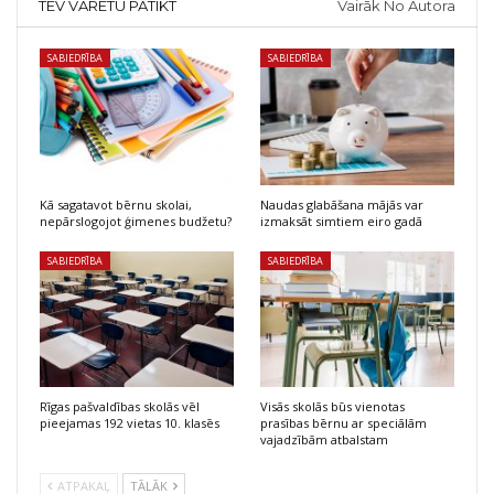
TEV VARĒTU PATIKT
Vairāk No Autora
SABIEDRĪBA
SABIEDRĪBA
Kā sagatavot bērnu skolai,
Naudas glabāšana mājās var
nepārslogojot ģimenes budžetu?
izmaksāt simtiem eiro gadā
SABIEDRĪBA
SABIEDRĪBA
Rīgas pašvaldības skolās vēl
Visās skolās būs vienotas
pieejamas 192 vietas 10. klasēs
prasības bērnu ar speciālām
vajadzībām atbalstam
ATPAKAĻ
TĀLĀK