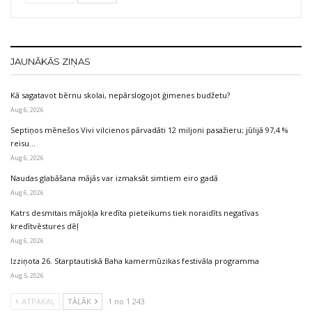
JAUNĀKĀS ZIŅAS
Kā sagatavot bērnu skolai, nepārslogojot ģimenes budžetu?
Aug 6, 2026
Septiņos mēnešos Vivi vilcienos pārvadāti 12 miljoni pasažieru; jūlijā 97,4 %
reisu…
Aug 6, 2026
Naudas glabāšana mājās var izmaksāt simtiem eiro gadā
Aug 6, 2026
Katrs desmitais mājokļa kredīta pieteikums tiek noraidīts negatīvas
kredītvēstures dēļ
Aug 6, 2026
Izziņota 26. Starptautiskā Baha kamermūzikas festivāla programma
Aug 5, 2026
ATPAKAĻ
TĀLĀK
1 no 1 243