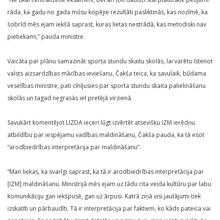
rāda, ka gadu no gada mūsu kopējie rezultāti pasliktinās, kas nozīmē, ka
šobrīd mēs ejam iekšā saprast, kuras lietas nestrādā, kas metodiski nav
pietiekami,” pauda ministre.
Vaicāta par plānu samazināt sporta stundu skaitu skolās, lai varētu īstenot
valsts aizsardzības mācības ieviešanu, Čakša teica, ka savulaik, būdama
veselības ministre, pati cīnījusies par sporta stundu skaita palielināšanu
skolās un tagad negrasās iet pretējā virzienā.
Savukārt komentējot LIZDA ieceri lūgt izvērtēt atsevišķu IZM ierēdņu
atbildību par iespējamu vadības maldināšanu, Čakša pauda, ka tā esot
“arodbiedrības interpretācija par maldināšanu”.
“Man liekas, ka svarīgi saprast, ka tā ir arodbiedrības interpretācija par
[IZM] maldināšanu. Ministrijā mēs ejam uz tādu cita veida kultūru par labu
komunikāciju gan iekšpusē, gan uz ārpusi. Katrā ziņā visi jautājumi tiek
izskatīti un pārbaudīti. Tā ir interpretācija par faktiem, ko kāds pateica vai