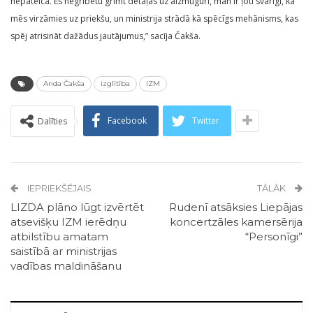
nepateica. Es negribētu grimt detaļās uz aizmuguri, man ir ļoti svarīgi, ka
mēs virzāmies uz priekšu, un ministrija strādā kā spēcīgs mehānisms, kas
spēj atrisināt dažādus jautājumus,” sacīja Čakša.
Anda Čakša
izglītība
IZM
Facebook
Twitter
Dalīties
IEPRIEKŠĒJAIS
TĀLĀK
LIZDA plāno lūgt izvērtēt
Rudenī atsāksies Liepājas
atsevišķu IZM ierēdņu
koncertzāles kamersērija
atbilstību amatam
“Personīgi”
saistībā ar ministrijas
vadības maldināšanu