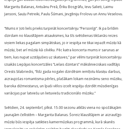
Margaritu Balanas, Antuānu Preā, Ēriku Bosgrāfu, Ievu Salieti, Laimu
Jansoni, Sauļu Petreiki, Paulu Šūmani, Jevgēniju Frolovu un Annu Veselovu.
“Mums ir ļoti liels prieks turpināt koncertsēriju “Personīgi”. Ik pa brīdim
dzirdam no klausītājiem atsauksmes, ka šīs svētdienas tikšanās reizes
viņiem liekas pagalam simpātiskas, jo ir iespēja ne tikai iepazīt mūziķi kā
mūziķi, bet arī mūziķi kā cilvēku. Pēc katra koncerta mums ir sarunas ar
tiem, kas nupat uzstājušies uz skatuves,” par vēlmi turpināt koncertsēriju
izsakās Liepājas koncertzāles “Lielais dzintars” mākslinieciskais vadītājs
Orests Silabriedis, “līdz gada nogalei dzirdēsim iemīļotu klasiķu darbus,
aizraujošas romantisma pērles, plašākam lokam nezināmu seno mūziku,
baroka dižmeistarus, un īpaši vēlos izcelt iespēju dzirdēt mūsdienīgas
variācijas par latviešu un lietuviešu tradicionālo mūziku.”
Svētdien, 24. septembrī, plkst. 15.00 sezonu atklās viena no spožākajām
jaunajām čellistēm – Margarita Balanas. Šoreiz klausītājiem ar aizrautīgo
mūziķi būs iespēja satikties kamermūzikas programmā, kurā skanēs