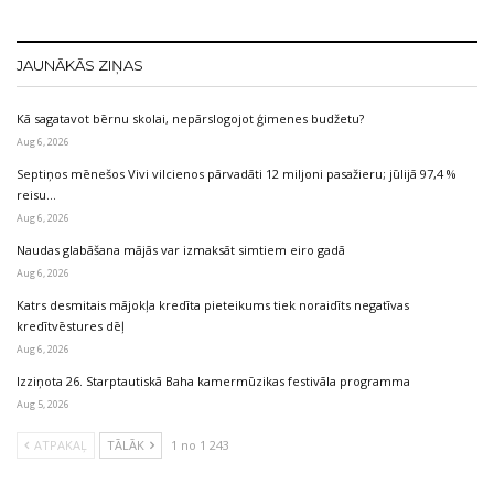
JAUNĀKĀS ZIŅAS
Kā sagatavot bērnu skolai, nepārslogojot ģimenes budžetu?
Aug 6, 2026
Septiņos mēnešos Vivi vilcienos pārvadāti 12 miljoni pasažieru; jūlijā 97,4 %
reisu…
Aug 6, 2026
Naudas glabāšana mājās var izmaksāt simtiem eiro gadā
Aug 6, 2026
Katrs desmitais mājokļa kredīta pieteikums tiek noraidīts negatīvas
kredītvēstures dēļ
Aug 6, 2026
Izziņota 26. Starptautiskā Baha kamermūzikas festivāla programma
Aug 5, 2026
ATPAKAĻ
TĀLĀK
1 no 1 243