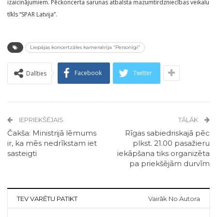
izaicinājumiem. Pēckoncerta sarunas atbalsta mazumtirdzniecības veikalu
tīkls “SPAR Latvija”.
Liepājas koncertzāles kamersērija “Personīgi”
Facebook
Twitter
Dalīties
IEPRIEKŠĒJAIS
TĀLĀK
Čakša: Ministrijā lēmums
Rīgas sabiedriskajā pēc
ir, ka mēs nedrīkstam iet
plkst. 21.00 pasažieru
sasteigti
iekāpšana tiks organizēta
pa priekšējām durvīm
TEV VARĒTU PATIKT
Vairāk No Autora