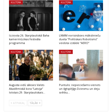
KULTŪRA
KULTŪRA
Izziņota 26. Starptautiskā Baha
LNMM norisināsies mākslinieču
kamermūzikas festivāla
dueta “Poētiskais Robotisms”
programma
veidota izstāde “AERO”
KULTŪRA
KULTŪRA
Augusta vidū sāksies Valsts
Puntulis: nepieciešams vienots
Akadēmiskā kora “Latvija”
un ilgtspējīgs Dziesmu un deju
lolotais 29. Starptautiskais…
svētku…
ATPAKAĻ
TĀLĀK