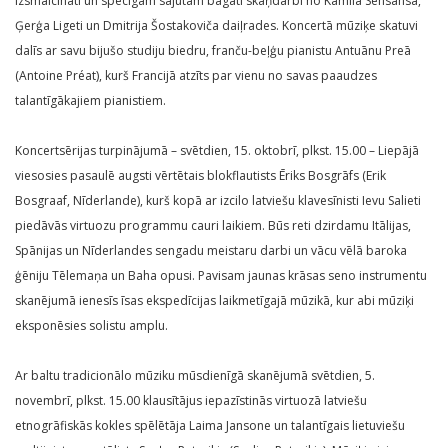
izsmalcināti un spēcīgām sajūtām bagāti skaņdarbi no Kamila Sensānsa,
Ģerģa Ligeti un Dmitrija Šostakoviča daiļrades. Koncertā mūziķe skatuvi
dalīs ar savu bijušo studiju biedru, franču-beļģu pianistu Antuānu Preā
(Antoine Préat), kurš Francijā atzīts par vienu no savas paaudzes
talantīgākajiem pianistiem.
Koncertsērijas turpinājumā – svētdien, 15. oktobrī, plkst. 15.00 – Liepājā
viesosies pasaulē augsti vērtētais blokflautists Ēriks Bosgrāfs (Erik
Bosgraaf, Nīderlande), kurš kopā ar izcilo latviešu klavesīnisti Ievu Salieti
piedāvās virtuozu programmu cauri laikiem. Būs reti dzirdamu Itālijas,
Spānijas un Nīderlandes sengadu meistaru darbi un vācu vēlā baroka
ģēniju Tēlemaņa un Baha opusi. Pavisam jaunas krāsas seno instrumentu
skanējumā ienesīs īsas ekspedīcijas laikmetīgajā mūzikā, kur abi mūziķi
eksponēsies solistu amplu.
Ar baltu tradicionālo mūziku mūsdienīgā skanējumā svētdien, 5.
novembrī, plkst. 15.00 klausītājus iepazīstinās virtuozā latviešu
etnogrāfiskās kokles spēlētāja Laima Jansone un talantīgais lietuviešu