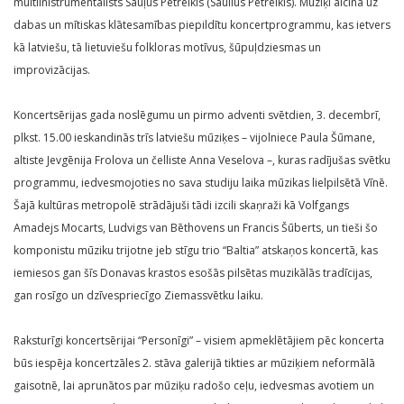
multiinistrumentālists Sauļus Petreikis (Saulius Petreikis). Mūziķi aicina uz
dabas un mītiskas klātesamības piepildītu koncertprogrammu, kas ietvers
kā latviešu, tā lietuviešu folkloras motīvus, šūpuļdziesmas un
improvizācijas.
Koncertsērijas gada noslēgumu un pirmo adventi svētdien, 3. decembrī,
plkst. 15.00 ieskandinās trīs latviešu mūziķes – vijolniece Paula Šūmane,
altiste Jevgēnija Frolova un čelliste Anna Veselova –, kuras radījušas svētku
programmu, iedvesmojoties no sava studiju laika mūzikas lielpilsētā Vīnē.
Šajā kultūras metropolē strādājuši tādi izcili skaņraži kā Volfgangs
Amadejs Mocarts, Ludvigs van Bēthovens un Francis Šūberts, un tieši šo
komponistu mūziku trijotne jeb stīgu trio “Baltia” atskaņos koncertā, kas
iemiesos gan šīs Donavas krastos esošās pilsētas muzikālās tradīcijas,
gan rosīgo un dzīvespriecīgo Ziemassvētku laiku.
Raksturīgi koncertsērijai “Personīgi” – visiem apmeklētājiem pēc koncerta
būs iespēja koncertzāles 2. stāva galerijā tikties ar mūziķiem neformālā
gaisotnē, lai aprunātos par mūziķu radošo ceļu, iedvesmas avotiem un