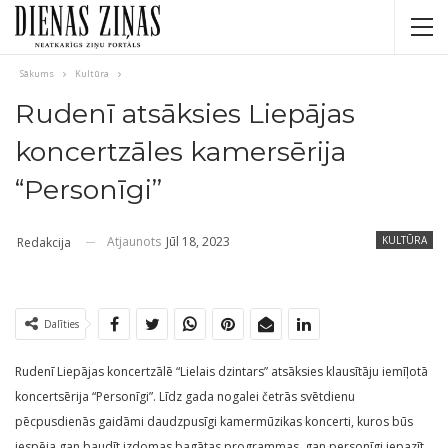
Sākums
Kultūra
Rudenī atsāksies Liepājas
koncertzāles kamersērija
“Personīgi”
Atjaunots
Jūl 18, 2023
KULTŪRA
Redakcija
Dalīties
Rudenī Liepājas koncertzālē “Lielais dzintars” atsāksies klausītāju iemīļotā
koncertsērija “Personīgi”. Līdz gada nogalei četrās svētdienu
pēcpusdienās gaidāmi daudzpusīgi kamermūzikas koncerti, kuros būs
iespēja gan baudīt izdomas bagātas programmas, gan personīgi iepazīt