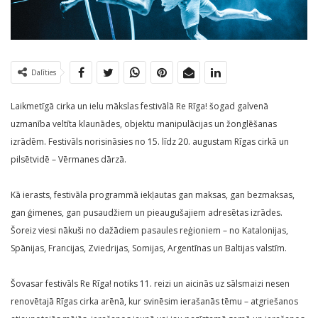
Dalīties
Laikmetīgā cirka un ielu mākslas festivālā Re Rīga! šogad galvenā
uzmanība veltīta klaunādes, objektu manipulācijas un žonglēšanas
izrādēm. Festivāls norisināsies no 15. līdz 20. augustam Rīgas cirkā un
pilsētvidē – Vērmanes dārzā.
Kā ierasts, festivāla programmā iekļautas gan maksas, gan bezmaksas,
gan ģimenes, gan pusaudžiem un pieaugušajiem adresētas izrādes.
Šoreiz viesi nākuši no dažādiem pasaules reģioniem – no Katalonijas,
Spānijas, Francijas, Zviedrijas, Somijas, Argentīnas un Baltijas valstīm.
Šovasar festivāls Re Rīga! notiks 11. reizi un aicinās uz sālsmaizi nesen
renovētajā Rīgas cirka arēnā, kur svinēsim ierašanās tēmu – atgriešanos