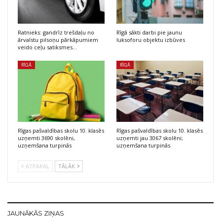
Ratnieks: gandrīz trešdaļu no
Rīgā sākti darbi pie jaunu
ārvalstu pilsoņu pārkāpumiem
luksoforu objektu izbūves
veido ceļu satiksmes…
RĪGĀ
RĪGĀ
Rīgas pašvaldības skolu 10. klasēs
Rīgas pašvaldības skolu 10. klasēs
uzņemti 3690 skolēni,
uzņemti jau 3067 skolēni;
uzņemšana turpinās
uzņemšana turpinās
ATPAKAĻ
TĀLĀK
JAUNĀKĀS ZIŅAS