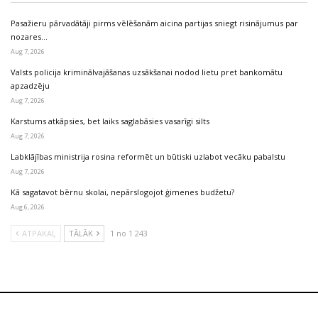
Pasažieru pārvadātāji pirms vēlēšanām aicina partijas sniegt risinājumus par
nozares…
Aug 7, 2026
Valsts policija kriminālvajāšanas uzsākšanai nodod lietu pret bankomātu
apzadzēju
Aug 7, 2026
Karstums atkāpsies, bet laiks saglabāsies vasarīgi silts
Aug 7, 2026
Labklājības ministrija rosina reformēt un būtiski uzlabot vecāku pabalstu
Aug 7, 2026
Kā sagatavot bērnu skolai, nepārslogojot ģimenes budžetu?
Aug 6, 2026
ATPAKAĻ
TĀLĀK
1 no 1 243