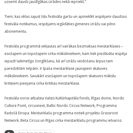
uzņemt daudz jaudīgākas izrādes nekā iepriekš.”
Tiem, kas vēlas sajust īstu festivāla garšu un apmeklēt iespējami daudzus
festivāla notikumus, iespējams iegādāties ģimenes izrāžu vai pilno
abonementu.
Festivāla programmā iekļautas arī vairākas bezmaksas meistarklases –
esošajiem un topošajiem cirka māksliniekiem, kam tiek piedāvāta iespēja
iepazīt laikmetīgo žonglēšanu, kā arī izrāžu veidošanu ārpus tam
paredzētām telpām. Ir īpaša meistarklase jaunajiem skatuves
māksliniekiem. Savukārt esošajiem un topošajiem skatuves mākslu
kritiķiem pieejama cirka kritikas meistarklase.
Festivāla norisi atbalsta Valsts Kultūrkapitāla fonds, Rīgas dome, Nordic
Culture Point, circusnext, Baltic Nordic Circus Network, Programma
Radošā Eiropa. Meistarklašu programma notiek projektu Grassroot
Network, Beta Circus un Rīgas cirka meistarklašu programmu ietvaros.