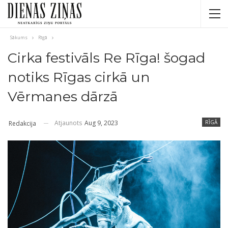
Sākums
Rīgā
Cirka festivāls Re Rīga! šogad
notiks Rīgas cirkā un
Vērmanes dārzā
Atjaunots
Aug 9, 2023
RĪGĀ
Redakcija