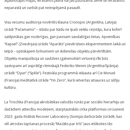
atjaunotajās mājās, ierašanos jaunā vai jau pazīstamā zemē un ierašanos
neparastā un varbūt pat neiespējamā pasaulē.
Visu vecumu auditorija novērtēs klauna Cronopio (Argentīna, Latvija)
izrādi “Pačamamo” – stāstu par kādu ne īpaši veiklu ceļotāju, kura koferī
satilpinātas gan noderīgas, gan pavisam savdabīgas lietas. Apvienības
“Kapsel” (Zviedrijas) izrāde “Aparāts” pievērsīsies eksperimentiem laikā un
telpā – optiskajiem brīnumiem un ikdienišķu objektu pārvērtībām.
Objektu manipulācija un sadzīves (galvenokārt virtuves) rīki būs
sastopami arī asprātīgi ritmiskajā Federiko Menini (Argentīna/Spānija)
izrādē “Oyun” (“Spēle”). Festivāla programmā iekļauta arī Cie Monad
(Francija) meditatīvā izrāde “Yin Zero”, kurā ietvertas atsauces uz sūfiju
kultūru.
La Triochka (Francija) akrobātikas valodās runās par sociālo hierarhiju un
dažādiem attiecību modeļiem, starptautiskās cirka platformas circusnext
2023. gada finālisti Recover Laboratory (Somija) darbizrāde (izrādē, kas
vēl atrodas tapšanas procesā) “Mazāks par trīs” ļaus ielūkoties tās