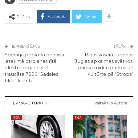
Cirka festivāls Re Rīga!
Facebook
Twitter
Dalīties
IEPRIEKŠĒJAIS
TĀLĀK
Spēcīgā pērkona negaisa
Rīgas vasara turpinās
ietekmē otrdienas rītā
Juglas apkaimes svētkos,
elektroapgāde vēl
prieka mirkļu parkos un
traucēta 7800 “Sadales
kultūrtelpā “Strops”
tīkla” klientu
TEV VARĒTU PATIKT
Vairāk No Autora
RĪGĀ
RĪGĀ