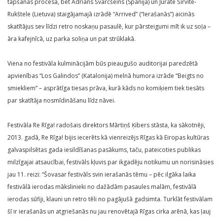
tapšanas procesā, bet Adrians Švarcšeins (Spānija) un Jūrate Širvīte-
Rukštele (Lietuva) staigājamajā izrādē “Arrived” (“Ierašanās”) aicinās
skatītājus sev līdzi retro noskaņu pasaulē, kur pārsteigumi mīt ik uz soļa –
āra kafejnīcā, uz parka soliņa un pat strūklakā.
Viena no festivāla kulminācijām būs pieaugušo auditorijai paredzētā
apvienības “Los Galindos” (Katalonija) melnā humora izrāde “Beigts no
smiekliem” – asprātīga tiesas prāva, kurā kāds no komiķiem tiek tiesāts
par skatītāja nosmīdināšanu līdz nāvei.
Festivāla Re Rīga! radošais direktors Mārtiņš Ķibers stāsta, ka sākotnēji,
2013. gadā, Re Rīga! bijis iecerēts kā vienreizējs Rīgas kā Eiropas kultūras
galvaspilsētas gada iesildīšanas pasākums, taču, pateicoties publikas
milzīgajai atsaucībai, festivāls kļuvis par ikgadēju notikumu un norisināsies
jau 11. reizi: “Šovasar festivāls svin ierašanās tēmu – pēc ilgāka laika
festivālā ierodas mākslinieki no dažādām pasaules malām, festivālā
ierodas sūfiji, klauni un retro tēli no pagājušā gadsimta. Turklāt festivālam
šī ir ierašanās un atgriešanās nu jau renovētajā Rīgas cirka arēnā, kas ļauj