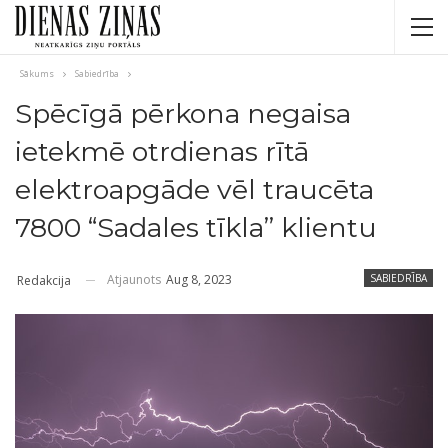
Sākums
Sabiedrība
Spēcīgā pērkona negaisa
ietekmē otrdienas rītā
elektroapgāde vēl traucēta
7800 “Sadales tīkla” klientu
Atjaunots
Aug 8, 2023
SABIEDRĪBA
Redakcija