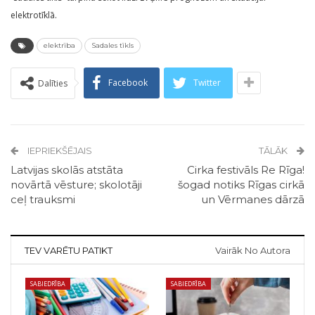
elektrotīklā.
elektrība
Sadales tīkls
Facebook
Twitter
Dalīties
IEPRIEKŠĒJAIS
TĀLĀK
Latvijas skolās atstāta
Cirka festivāls Re Rīga!
novārtā vēsture; skolotāji
šogad notiks Rīgas cirkā
ceļ trauksmi
un Vērmanes dārzā
TEV VARĒTU PATIKT
Vairāk No Autora
SABIEDRĪBA
SABIEDRĪBA