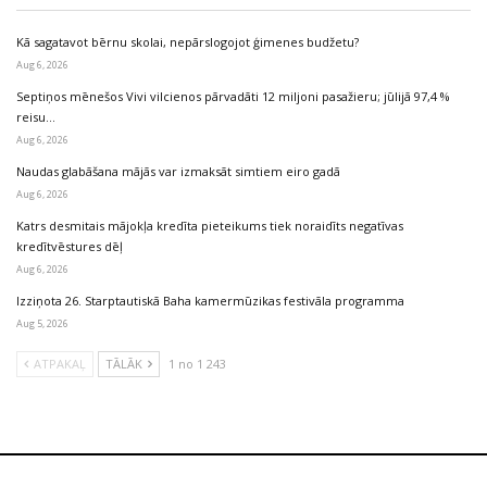
Kā sagatavot bērnu skolai, nepārslogojot ģimenes budžetu?
Aug 6, 2026
Septiņos mēnešos Vivi vilcienos pārvadāti 12 miljoni pasažieru; jūlijā 97,4 %
reisu…
Aug 6, 2026
Naudas glabāšana mājās var izmaksāt simtiem eiro gadā
Aug 6, 2026
Katrs desmitais mājokļa kredīta pieteikums tiek noraidīts negatīvas
kredītvēstures dēļ
Aug 6, 2026
Izziņota 26. Starptautiskā Baha kamermūzikas festivāla programma
Aug 5, 2026
ATPAKAĻ
TĀLĀK
1 no 1 243