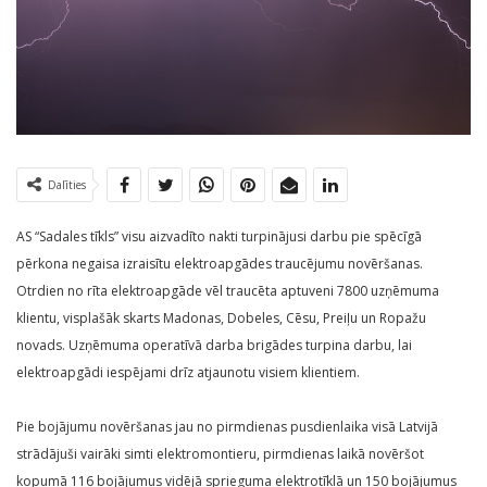
Dalīties
AS “Sadales tīkls” visu aizvadīto nakti turpinājusi darbu pie spēcīgā
pērkona negaisa izraisītu elektroapgādes traucējumu novēršanas.
Otrdien no rīta elektroapgāde vēl traucēta aptuveni 7800 uzņēmuma
klientu, visplašāk skarts Madonas, Dobeles, Cēsu, Preiļu un Ropažu
novads. Uzņēmuma operatīvā darba brigādes turpina darbu, lai
elektroapgādi iespējami drīz atjaunotu visiem klientiem.
Pie bojājumu novēršanas jau no pirmdienas pusdienlaika visā Latvijā
strādājuši vairāki simti elektromontieru, pirmdienas laikā novēršot
kopumā 116 bojājumus vidējā sprieguma elektrotīklā un 150 bojājumus