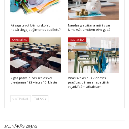
Kā sagatavot bērnu skolai,
Naudas glabāšana mājās var
nepārslogojot ģimenes budžetu?
izmaksāt simtiem eiro gadā
SABIEDRĪBA
SABIEDRĪBA
Rīgas pašvaldības skolās vēl
Visās skolās būs vienotas
pieejamas 192 vietas 10. klasēs
prasības bērnu ar speciālām
vajadzībām atbalstam
ATPAKAĻ
TĀLĀK
JAUNĀKĀS ZIŅAS