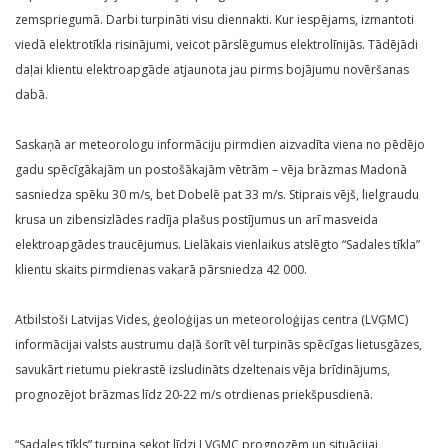
zemspriegumā. Darbi turpināti visu diennakti. Kur iespējams, izmantoti
viedā elektrotīkla risinājumi, veicot pārslēgumus elektrolīnijās. Tādējādi
daļai klientu elektroapgāde atjaunota jau pirms bojājumu novēršanas
dabā.
Saskaņā ar meteorologu informāciju pirmdien aizvadīta viena no pēdējo
gadu spēcīgākajām un postošākajām vētrām – vēja brāzmas Madonā
sasniedza spēku 30 m/s, bet Dobelē pat 33 m/s. Stiprais vējš, lielgraudu
krusa un zibensizlādes radīja plašus postījumus un arī masveida
elektroapgādes traucējumus. Lielākais vienlaikus atslēgto “Sadales tīkla”
klientu skaits pirmdienas vakarā pārsniedza 42 000.
Atbilstoši Latvijas Vides, ģeoloģijas un meteoroloģijas centra (LVĢMC)
informācijai valsts austrumu daļā šorīt vēl turpinās spēcīgas lietusgāzes,
savukārt rietumu piekrastē izsludināts dzeltenais vēja brīdinājums,
prognozējot brāzmas līdz 20-22 m/s otrdienas priekšpusdienā.
“Sadales tīkls” turpina sekot līdzi LVĢMC prognozēm un situācijai