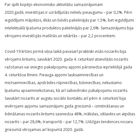
Par spīti kopējo ekonomisko aktivitāšu samazinājumam
2020.gadā, investīcijas ir uzrādījušās nelielu pieaugumu – par 0,2%. Pērn
ieguldījumi mājokļos, ēkās un būvēs palielinājās par 1,5%, bet ieguldījumi
intelektuālā īpašuma produktos palielinājās par 2,6%. Samazinājums bija
vērojams investīcijās mašīnās un iekārtās – par 2,2 procentiem.
Covid-19 krīzes pirmā viļņa laikā pavasarī praktiski visās nozarēs bija
vērojams kritums, savukārt 2020. gada 4. ceturksnī atsevišķās nozarēs
ražošanas vai sniegto pakalpojumu apjomi pārsniedza iepriekšējā gada
4. ceturkšņa līmeni. Pieauga apjomi lauksaimniecības un
mežsaimniecības, apstrādes rūpniecības, būvniecības, nekustamo
īpašumu apsaimniekošanas, kā arī sabiedrisko pakalpojumu nozarēs.
Savukārt nozarēs ar augstu sociālo kontaktu arī pērn 4. ceturksnī bija
ievērojami apjomu samazinājumi gada griezumā – izmitināšanas un
ēdināšanas nozarēs kritums sasniedza 48%, mākslas, izklaides un atpūtas
nozarēs – par 28,6%, transportā – par 12,7%. Līdzīgas tendences nozaru
griezumā vērojamas arī kopumā 2020. gadā.