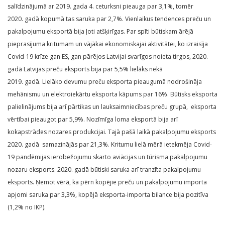
salīdzinājumā ar 2019. gada 4. ceturksni pieauga par 3,1%, tomēr
2020. gadā kopumā tas saruka par 2,7%. Vienlaikus tendences preču un
pakalpojumu eksportā bija ļoti atšķirīgas. Par spīti būtiskam ārējā
pieprasījuma kritumam un vājākai ekonomiskajai aktivitātei, ko izraisīja
Covid-19 krīze gan ES, gan pārējos Latvijai svarīgos noieta tirgos, 2020.
gadā Latvijas preču eksports bija par 5,5% lielāks nekā
2019. gadā. Lielāko devumu preču eksporta pieaugumā nodrošināja
mehānismu un elektroiekārtu eksporta kāpums par 16%. Būtisks eksporta
palielinājums bija arī pārtikas un lauksaimniecības preču grupā, eksporta
vērtībai pieaugot par 5,9%. Nozīmīga loma eksportā bija arī
kokapstrādes nozares produkcijai. Tajā pašā laikā pakalpojumu eksports
2020. gadā samazinājās par 21,3%. Kritumu lielā mērā ietekmēja Covid-
19 pandēmijas ierobežojumu skarto aviācijas un tūrisma pakalpojumu
nozaru eksports. 2020. gadā būtiski saruka arī tranzīta pakalpojumu
eksports. Ņemot vērā, ka pērn kopējie preču un pakalpojumu importa
apjomi saruka par 3,3%, kopējā eksporta-importa bilance bija pozitīva
(1,2% no IKP).