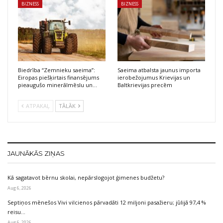
BIZNESS
BIZNESS
Biedrība “Zemnieku saeima”:
Saeima atbalsta jaunus importa
Eiropas piešķirtais finansējums
ierobežojumus Krievijas un
pieaugušo minerālmēslu un…
Baltkrievijas precēm
ATPAKAĻ
TĀLĀK
JAUNĀKĀS ZIŅAS
Kā sagatavot bērnu skolai, nepārslogojot ģimenes budžetu?
Aug 6, 2026
Septiņos mēnešos Vivi vilcienos pārvadāti 12 miljoni pasažieru; jūlijā 97,4 %
reisu…
Aug 6, 2026