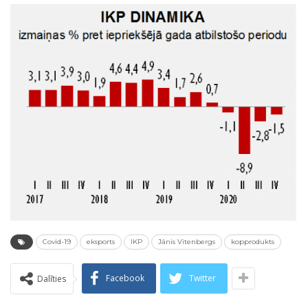
Covid-19
eksports
IKP
Jānis Vitenbergs
kopprodukts
Facebook
Twitter
Dalīties