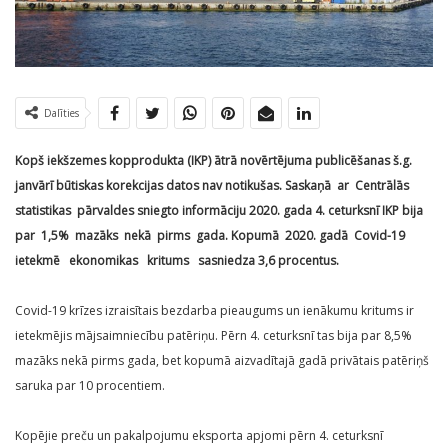
Dalīties
Kopš iekšzemes kopprodukta (IKP) ātrā novērtējuma publicēšanas š.g.
janvārī būtiskas korekcijas datos nav notikušas. Saskaņā ar Centrālās
statistikas pārvaldes sniegto informāciju 2020. gada 4. ceturksnī IKP bija
par 1,5% mazāks nekā pirms gada. Kopumā 2020. gadā Covid-19
ietekmē ekonomikas kritums sasniedza 3,6 procentus.
Covid-19 krīzes izraisītais bezdarba pieaugums un ienākumu kritums ir
ietekmējis mājsaimniecību patēriņu. Pērn 4. ceturksnī tas bija par 8,5%
mazāks nekā pirms gada, bet kopumā aizvadītajā gadā privātais patēriņš
saruka par 10 procentiem.
Kopējie preču un pakalpojumu eksporta apjomi pērn 4. ceturksnī