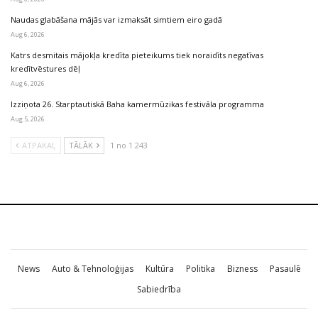
Naudas glabāšana mājās var izmaksāt simtiem eiro gadā
Aug 6, 2026
Katrs desmitais mājokļa kredīta pieteikums tiek noraidīts negatīvas
kredītvēstures dēļ
Aug 6, 2026
Izziņota 26. Starptautiskā Baha kamermūzikas festivāla programma
Aug 5, 2026
ATPAKAĻ
TĀLĀK
1 no 1 243
News
Auto & Tehnoloģijas
Kultūra
Politika
Bizness
Pasaulē
Sabiedrība