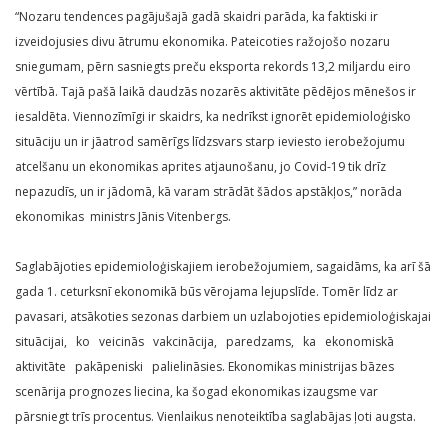
“Nozaru tendences pagājušajā gadā skaidri parāda, ka faktiski ir
izveidojusies divu ātrumu ekonomika. Pateicoties ražojošo nozaru
sniegumam, pērn sasniegts preču eksporta rekords 13,2 miljardu eiro
vērtībā. Tajā pašā laikā daudzās nozarēs aktivitāte pēdējos mēnešos ir
iesaldēta. Viennozīmīgi ir skaidrs, ka nedrīkst ignorēt epidemioloģisko
situāciju un ir jāatrod samērīgs līdzsvars starp ieviesto ierobežojumu
atcelšanu un ekonomikas aprites atjaunošanu, jo Covid-19 tik drīz
nepazudīs, un ir jādomā, kā varam strādāt šādos apstākļos,” norāda
ekonomikas ministrs Jānis Vitenbergs.
Saglabājoties epidemioloģiskajiem ierobežojumiem, sagaidāms, ka arī šā
gada 1. ceturksnī ekonomikā būs vērojama lejupslīde. Tomēr līdz ar
pavasari, atsākoties sezonas darbiem un uzlabojoties epidemioloģiskajai
situācijai, ko veicinās vakcinācija, paredzams, ka ekonomiskā
aktivitāte pakāpeniski palielināsies. Ekonomikas ministrijas bāzes
scenārija prognozes liecina, ka šogad ekonomikas izaugsme var
pārsniegt trīs procentus. Vienlaikus nenoteiktība saglabājas ļoti augsta.