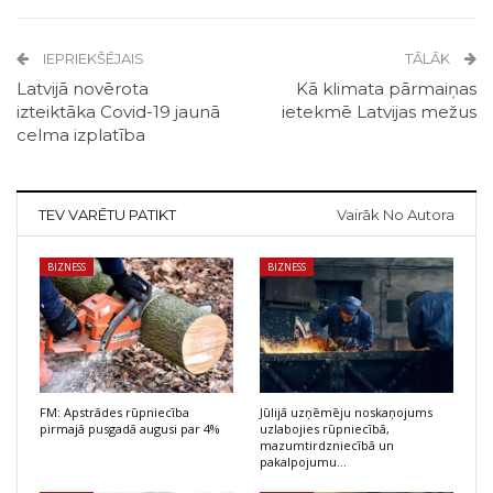
IEPRIEKŠĒJAIS
TĀLĀK
Latvijā novērota
Kā klimata pārmaiņas
izteiktāka Covid-19 jaunā
ietekmē Latvijas mežus
celma izplatība
TEV VARĒTU PATIKT
Vairāk No Autora
BIZNESS
BIZNESS
FM: Apstrādes rūpniecība
Jūlijā uzņēmēju noskaņojums
pirmajā pusgadā augusi par 4%
uzlabojies rūpniecībā,
mazumtirdzniecībā un
pakalpojumu…