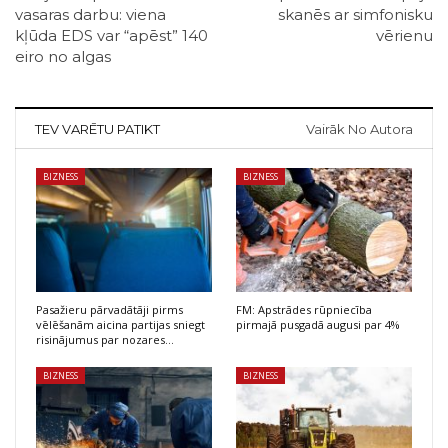
vasaras darbu: viena
skanēs ar simfonisku
kļūda EDS var “apēst” 140
vērienu
eiro no algas
TEV VARĒTU PATIKT
Vairāk No Autora
BIZNESS
BIZNESS
Pasažieru pārvadātāji pirms
FM: Apstrādes rūpniecība
vēlēšanām aicina partijas sniegt
pirmajā pusgadā augusi par 4%
risinājumus par nozares…
BIZNESS
BIZNESS