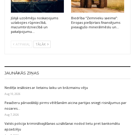
Jūlijā uzņēmēju noskaņojums
Biedrība “Zemnieku saeima”:
uzlabojies rūpniecībā,
Eiropas piešķirtais finansējums
mazumtirdzniecībā un
pieaugušo minerālmēslu un…
pakalpojumu…
ATPAKAĻ
TĀLĀK
JAUNĀKĀS ZIŅAS
Nedēļa iesāksies ar lietainu laiku un brāzmainu vēju
Aug 10, 2026
Pasažieru pārvadātāji pirms vēlēšanām aicina partijas sniegt risinājumus par
nozares…
Aug 7, 2026
Valsts policija kriminālvajāšanas uzsākšanai nodod lietu pret bankomātu
apzadzēju