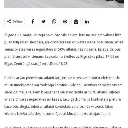
Dalīties
Šī gada 23. maijā, Muzeju naktī, Vivi vilcieniem, kuri no sešiem vakarā līdz
pusnaktij atradīsies ceļā, elektroniskās un drukātās viena brauciena pilnas
cenas biļetes varēs iegādāties ar 50% atlaidi. Tas nozīmē, ka atlaide būs,
piemēram, arī vilcienam, kas ceļu no Skultes uz Rīgu sāks plkst. 17.09 un
Rīgas Centrālajā stacijā ieradīsies 18.23.
Biļetes ar jau piemērotu atlaidi ātri, ērti un droši var nopirkt elektroniski
mūsu tīmekļvietnē vai mobilajā lietotnē – vilcienu kustības sarakstā visiem
šiem 23. maija reisiem biļešu cena jau ir norādīta ar 50 % atlaidi. Biļetes
ar atlaidi varēs iegādāties arī kasēs, taču gadījumā, ja konkrētajā pieturā
kase būs slēgta, biļeti ar atlaidi konduktors noformēs vilcienā. Citas
vilciena biļešu atlaides nesummējas ar Muzeju nakts akcijas atlaidi.
Ar vilcienu var ērti sasniegt un bez maksas apmeklēt plašu muzeju klāstu