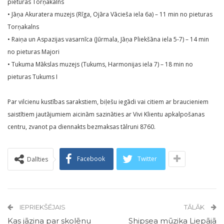
pieturas Torņakalns
• Jāņa Akuratera muzejs (Rīga, Ojāra Vācieša iela 6a) – 11 min no pieturas
Torņakalns
• Raiņa un Aspazijas vasarnīca (Jūrmala, Jāņa Pliekšāna iela 5-7) – 14 min
no pieturas Majori
• Tukuma Mākslas muzejs (Tukums, Harmonijas iela 7) – 18 min no
pieturas Tukums I
Par vilcienu kustības sarakstiem, biļešu iegādi vai citiem ar braucieniem
saistītiem jautājumiem aicinām sazināties ar Vivi Klientu apkalpošanas
centru, zvanot pa diennakts bezmaksas tālruni 8760.
Facebook
Twitter
Dalīties
IEPRIEKŠĒJAIS
TĀLĀK
Kas jāzina par skolēnu
Shipsea mūzika Liepājā