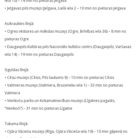
iela 10) – 14 min no pieturas Jelgava
• Jelgavas pils muzejs (Jelgava, Lielā iela 2 – 10 min no pieturas Jelgava
Aizkraukles līnijā:
• Ogres vēstures un mākslas muzejs (Ogre, Brīvības iela 36) – 8 min no
pieturas Ogre
• Daugavpils Kultūras pils Nacionālo kultūru centrs (Daugavpils, Varšavas
iela 14) – 19 min no pieturas Daugavpils
Siguldas līnijā:
• Cēsu muzejs (Cēsis, Pils laukums 9) – 10 min no pieturas Cēsis
• Valmieras muzejs (Valmiera, Bruņinieku iela 1) – 33 min no pieturas
Valmiera
• Vienkoču parks un Kokamatniecības muzejs (Līgatnes pagasts,
“Vienkoči”) – 31 min no pieturas Līgatne
Tukuma līnijā:
• Ojāra Vācieša muzejs (Rīga, Ojāra Vācieša iela 19) – 10 min gājienā no