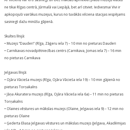
ne tikai Rīgas centrā, Jūrmalā vai Liepājā, bet arī citviet. Iedvesmai Vivi ir
apkopojuši vairākus muzejus, kurus no tuvākās vilciena stacijas iespējams
sasniegt dažu minūšu gājienā.
Skultes līnijā:
• Muzejs “Dauderi” (Rīga, Zāģeru iela 7) – 10 min no pieturas Dauderi
• Carnikavas novadpētniecības centrs (Carnikava, Jomas iela 7) – 16 min
no pieturas Carnikava
Jelgavas līnijā:
• Ojāra Vācieša muzejs (Rīga, Ojāra Vācieša iela 19) – 10 min gājienā no
pieturas Torņakalns
• Jāņa Akuratera muzejs (Rīga, Ojāra Vācieša iela 6a) – 11 min no pieturas
Torņakalns
• Olaines vēstures un mākslas muzejs (Olaine, Jelgavas iela 9) – 12 min no
pieturas Olaine
• Ģederta Eliasa Jelgavas vēstures un mākslas muzejs (Jelgava, Akadēmijas