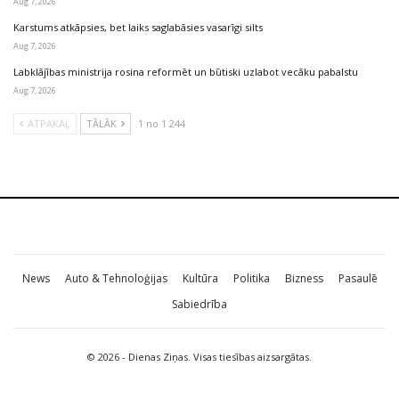
Aug 7, 2026
Karstums atkāpsies, bet laiks saglabāsies vasarīgi silts
Aug 7, 2026
Labklājības ministrija rosina reformēt un būtiski uzlabot vecāku pabalstu
Aug 7, 2026
ATPAKAĻ
TĀLĀK
1 no 1 244
News
Auto & Tehnoloģijas
Kultūra
Politika
Bizness
Pasaulē
Sabiedrība
© 2026 - Dienas Ziņas. Visas tiesības aizsargātas.